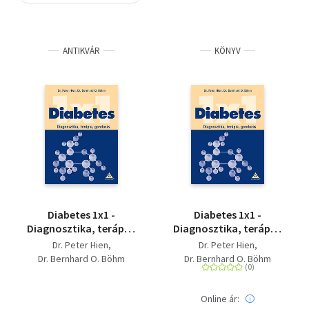
Szótár, nyelvkönyv
ANTIKVÁR
KÖNYV
Tankönyv, segédkönyv
Társadalomtudomány
Természettudomány
Történelem
Vallás
Diabetes 1x1 -
Diabetes 1x1 -
Diagnosztika, terápia,
Diagnosztika, terápia,
gondozás
gondozás
Dr. Peter Hien
Dr. Peter Hien
Dr. Bernhard O. Böhm
Dr. Bernhard O. Böhm
Online ár: