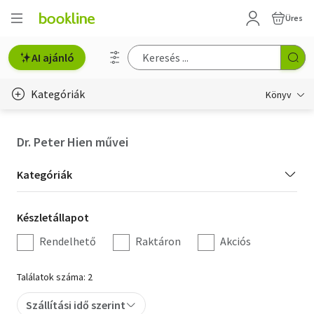
Üres
AI ajánló
Kategóriák
Könyv
Életmód, egészség
Dr. Peter Hien művei
Erotika
Kategória
Kategóriák
Gyermek- és ifjúsági
szűrés
Készletállapot
Készletállapot
Hobbi, szabadidő
szűrés
Rendelhető
Raktáron
Akciós
Irodalom
Találatok száma: 2
Művészet
Szállítási idő szerint
Szakkönyv