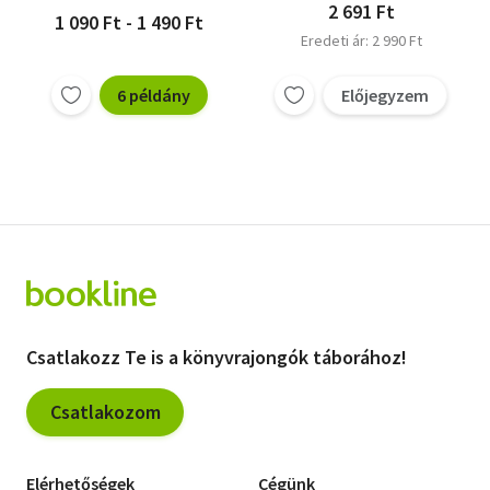
2 691 Ft
1 090 Ft - 1 490 Ft
Eredeti ár: 2 990 Ft
6 példány
Előjegyzem
Csatlakozz Te is a könyvrajongók táborához!
Csatlakozom
Elérhetőségek
Cégünk