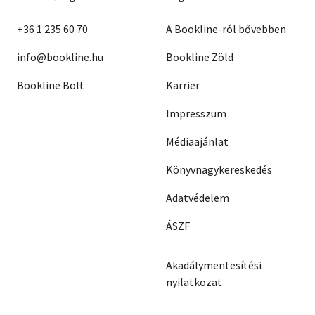
+36 1 235 60 70
A Bookline-ról bővebben
info@bookline.hu
Bookline Zöld
Bookline Bolt
Karrier
Impresszum
Médiaajánlat
Könyvnagykereskedés
Adatvédelem
ÁSZF
Akadálymentesítési
nyilatkozat