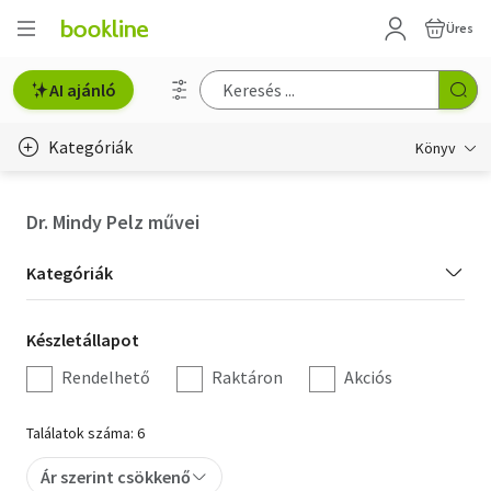
Üres
AI ajánló
Kategóriák
Könyv
Életmód, egészség
Dr. Mindy Pelz művei
Erotika
Kategória
Kategóriák
Gyermek- és ifjúsági
szűrés
Készletállapot
Készletállapot
Hobbi, szabadidő
szűrés
Rendelhető
Raktáron
Akciós
Irodalom
Találatok száma: 6
Művészet
Ár szerint csökkenő
Szakkönyv