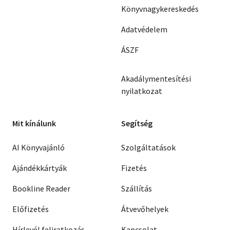
Könyvnagykereskedés
Adatvédelem
ÁSZF
Akadálymentesítési
nyilatkozat
Mit kínálunk
Segítség
AI Könyvajánló
Szolgáltatások
Ajándékkártyák
Fizetés
Bookline Reader
Szállítás
Előfizetés
Átvevőhelyek
Hírlevél feliratkozás
Kapcsolat