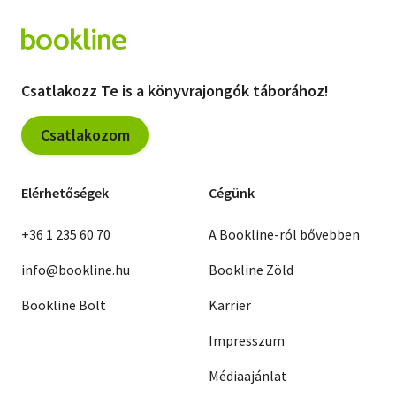
Csatlakozz Te is a könyvrajongók táborához!
Csatlakozom
Elérhetőségek
Cégünk
+36 1 235 60 70
A Bookline-ról bővebben
info@bookline.hu
Bookline Zöld
Bookline Bolt
Karrier
Impresszum
Médiaajánlat