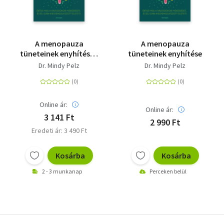
A menopauza
A menopauza
tüneteinek enyhítése -
tüneteinek enyhítése
Értsd meg a
Dr. Mindy Pelz
Dr. Mindy Pelz
változókor
működését, és élj újra
kiegyensúlyozott
életet!
Online ár:
Online ár:
3 141 Ft
2 990 Ft
Eredeti ár: 3 490 Ft
Kosárba
Kosárba
2 - 3 munkanap
Perceken belül