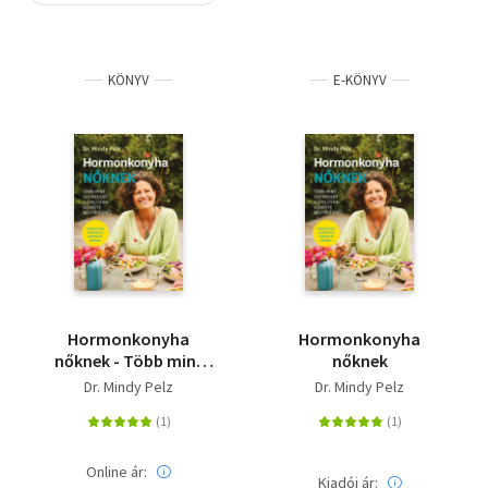
Szótár, nyelvkönyv
KÖNYV
E-KÖNYV
Tankönyv, segédkönyv
Társadalomtudomány
Természettudomány
Történelem
Vallás
Hormonkonyha
Hormonkonyha
nőknek - Több mint
nőknek
100 recept a ciklusra
Dr. Mindy Pelz
Dr. Mindy Pelz
szabott böjtöléshez
Online ár:
Kiadói ár: