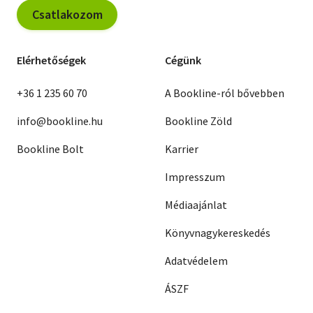
Csatlakozom
Elérhetőségek
Cégünk
+36 1 235 60 70
A Bookline-ról bővebben
info@bookline.hu
Bookline Zöld
Bookline Bolt
Karrier
Impresszum
Médiaajánlat
Könyvnagykereskedés
Adatvédelem
ÁSZF