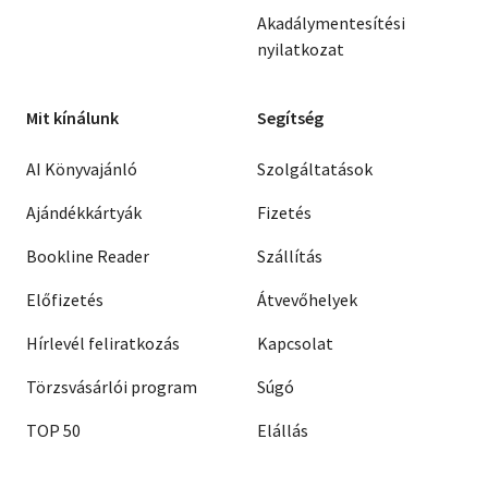
Akadálymentesítési
nyilatkozat
Mit kínálunk
Segítség
AI Könyvajánló
Szolgáltatások
Ajándékkártyák
Fizetés
Bookline Reader
Szállítás
Előfizetés
Átvevőhelyek
Hírlevél feliratkozás
Kapcsolat
Törzsvásárlói program
Súgó
TOP 50
Elállás