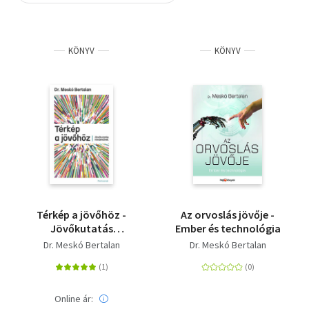
Szótár, nyelvkönyv
KÖNYV
KÖNYV
Tankönyv, segédkönyv
Társadalomtudomány
Természettudomány
Történelem
Vallás
Térkép a jövőhöz -
Az orvoslás jövője -
Jövőkutatás
Ember és technológia
mindenkinek
Dr. Meskó Bertalan
Dr. Meskó Bertalan
Online ár: