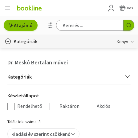
Üres
AI ajánló
Kategóriák
Könyv
Életmód, egészség
Dr. Meskó Bertalan művei
Erotika
Kategória
Kategóriák
Gyermek- és ifjúsági
szűrés
Készletállapot
Készletállapot
Hobbi, szabadidő
szűrés
Rendelhető
Raktáron
Akciós
Irodalom
Találatok száma: 3
Művészet
Kiadási év szerint csökkenő
Szakkönyv