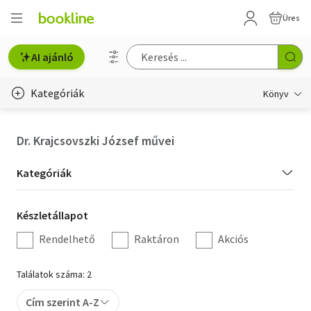
Üres
AI ajánló
Kategóriák
Könyv
Életmód, egészség
Dr. Krajcsovszki József művei
Erotika
Kategória
Kategóriák
Gyermek- és ifjúsági
szűrés
Készletállapot
Készletállapot
Hobbi, szabadidő
szűrés
Rendelhető
Raktáron
Akciós
Irodalom
Találatok száma: 2
Művészet
Cím szerint A-Z
Szakkönyv