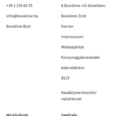
+36 1 235 60 70
A Bookline-ról bővebben
info@bookline.hu
Bookline Zöld
Bookline Bolt
Karrier
Impresszum
Médiaajánlat
Könyvnagykereskedés
Adatvédelem
ÁSZF
Akadálymentesítési
nyilatkozat
Mit kínálunk
Segítség