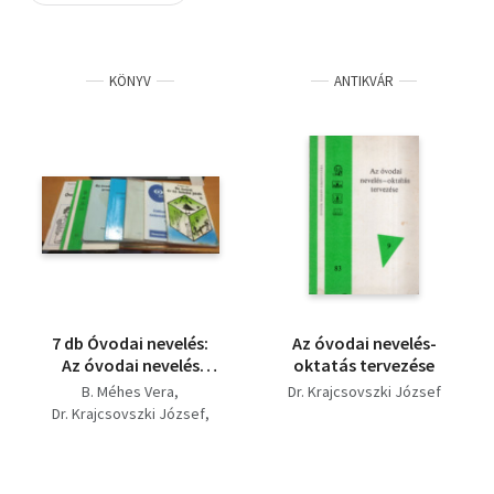
Szótár, nyelvkönyv
KÖNYV
ANTIKVÁR
Tankönyv, segédkönyv
Társadalomtudomány
Természettudomány
Történelem
Vallás
7 db Óvodai nevelés:
Az óvodai nevelés-
Az óvodai nevelés
oktatás tervezése
programjai; Az óvodai
B. Méhes Vera
Dr. Krajcsovszki József
nevelés - oktatás
Dr. Krajcsovszki József
tervezése; Az óvónő és
Wiesner Istvánné
az óvodai játék;
Játékos matematika,