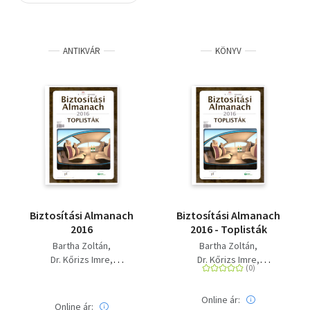
Szótár, nyelvkönyv
ANTIKVÁR
KÖNYV
Tankönyv, segédkönyv
Társadalomtudomány
Természettudomány
Történelem
Vallás
Biztosítási Almanach
Biztosítási Almanach
2016
2016 - Toplisták
Bartha Zoltán
Bartha Zoltán
Dr. Kőrizs Imre
Dr. Kőrizs Imre
Dr. Szüts Ágnes
Dr. Szüts Ágnes
Online ár:
Online ár: