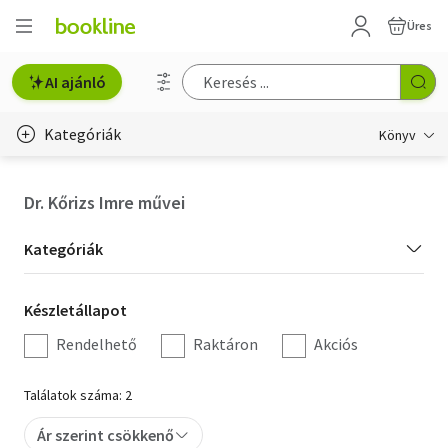
Üres
AI ajánló
Kategóriák
Könyv
Életmód, egészség
Dr. Kőrizs Imre művei
Erotika
Kategória
Kategóriák
Gyermek- és ifjúsági
szűrés
Készletállapot
Készletállapot
Hobbi, szabadidő
szűrés
Rendelhető
Raktáron
Akciós
Irodalom
Találatok száma: 2
Művészet
Ár szerint csökkenő
Szakkönyv