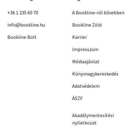
+36 1 235 60 70
A Bookline-ról bővebben
info@bookline.hu
Bookline Zöld
Bookline Bolt
Karrier
Impresszum
Médiaajánlat
Könyvnagykereskedés
Adatvédelem
ÁSZF
Akadálymentesítési
nyilatkozat