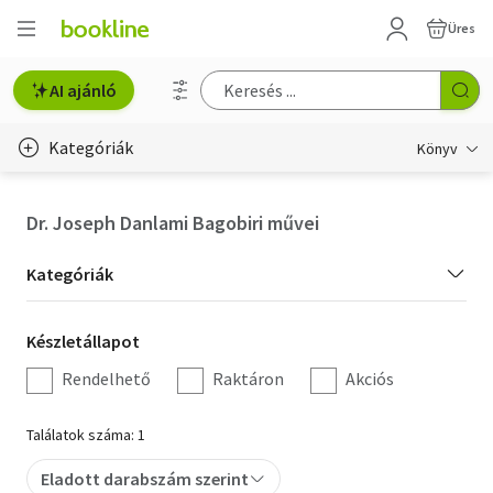
Üres
AI ajánló
Kategóriák
Könyv
Életmód, egészség
Dr. Joseph Danlami Bagobiri művei
Erotika
Kategória
Kategóriák
Gyermek- és ifjúsági
szűrés
Készletállapot
Készletállapot
Hobbi, szabadidő
szűrés
Rendelhető
Raktáron
Akciós
Irodalom
Találatok száma: 1
Művészet
Eladott darabszám szerint
Szakkönyv