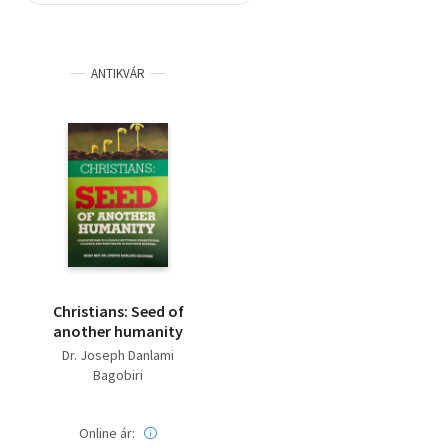
Szótár, nyelvkönyv
ANTIKVÁR
Tankönyv, segédkönyv
Társadalomtudomány
Természettudomány
Történelem
Vallás
Christians: Seed of
another humanity
Dr. Joseph Danlami
Bagobiri
Online ár: