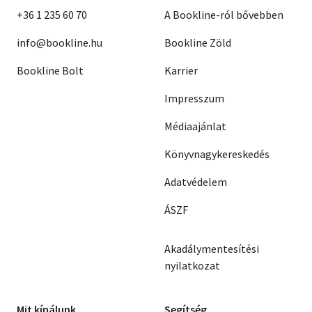
+36 1 235 60 70
A Bookline-ról bővebben
info@bookline.hu
Bookline Zöld
Bookline Bolt
Karrier
Impresszum
Médiaajánlat
Könyvnagykereskedés
Adatvédelem
ÁSZF
Akadálymentesítési
nyilatkozat
Mit kínálunk
Segítség