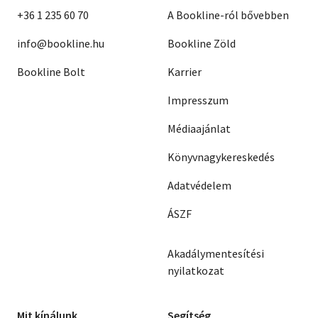
+36 1 235 60 70
A Bookline-ról bővebben
info@bookline.hu
Bookline Zöld
Bookline Bolt
Karrier
Impresszum
Médiaajánlat
Könyvnagykereskedés
Adatvédelem
ÁSZF
Akadálymentesítési
nyilatkozat
Mit kínálunk
Segítség