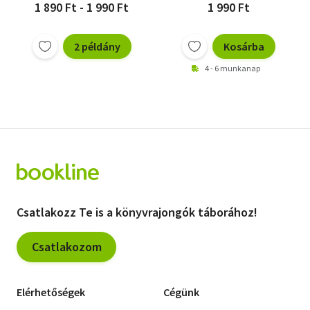
1 890 Ft - 1 990 Ft
1 990 Ft
2 példány
Kosárba
4 - 6 munkanap
Csatlakozz Te is a könyvrajongók táborához!
Csatlakozom
Elérhetőségek
Cégünk