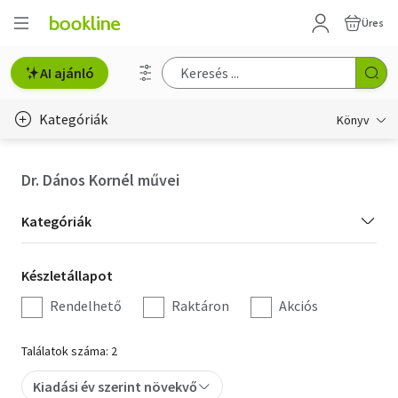
Üres
AI ajánló
Kategóriák
Könyv
Életmód, egészség
Dr. Dános Kornél művei
Erotika
Kategória
Kategóriák
Gyermek- és ifjúsági
szűrés
Készletállapot
Készletállapot
Hobbi, szabadidő
szűrés
Rendelhető
Raktáron
Akciós
Irodalom
Találatok száma: 2
Művészet
Kiadási év szerint növekvő
Szakkönyv