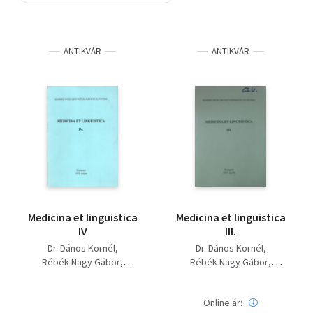
Szótár, nyelvkönyv
ANTIKVÁR
ANTIKVÁR
Tankönyv, segédkönyv
Társadalomtudomány
Természettudomány
Történelem
Vallás
Medicina et linguistica
Medicina et linguistica
IV
III.
Dr. Dános Kornél
Dr. Dános Kornél
Rébék-Nagy Gábor
Rébék-Nagy Gábor
Nemerkényiné Hidegkuti
Nemerkényiné Hidegkuti
Krisztina
Krisztina
Online ár: