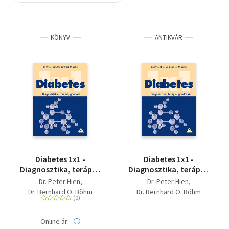
Szótár, nyelvkönyv
KÖNYV
ANTIKVÁR
Tankönyv, segédkönyv
Társadalomtudomány
Természettudomány
Történelem
Vallás
Diabetes 1x1 -
Diabetes 1x1 -
Diagnosztika, terápia,
Diagnosztika, terápia,
gondozás
gondozás
Dr. Peter Hien
Dr. Peter Hien
Dr. Bernhard O. Böhm
Dr. Bernhard O. Böhm
Online ár: