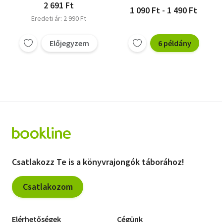
2 691 Ft
1 090 Ft - 1 490 Ft
Eredeti ár: 2 990 Ft
Előjegyzem
6 példány
Csatlakozz Te is a könyvrajongók táborához!
Csatlakozom
Elérhetőségek
Cégünk