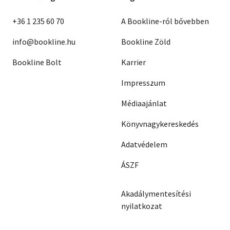
+36 1 235 60 70
A Bookline-ról bővebben
info@bookline.hu
Bookline Zöld
Bookline Bolt
Karrier
Impresszum
Médiaajánlat
Könyvnagykereskedés
Adatvédelem
ÁSZF
Akadálymentesítési
nyilatkozat