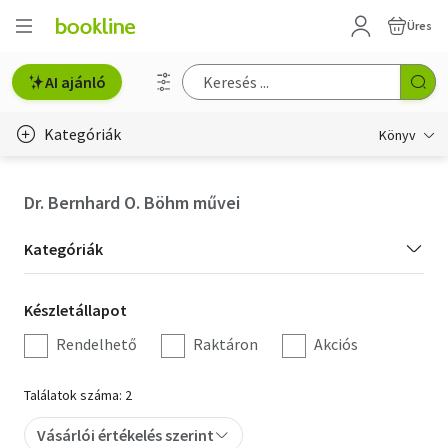
Üres
AI ajánló
Kategóriák
Könyv
Életmód, egészség
Dr. Bernhard O. Böhm művei
Erotika
Kategória
Kategóriák
Gyermek- és ifjúsági
szűrés
Készletállapot
Készletállapot
Hobbi, szabadidő
szűrés
Rendelhető
Raktáron
Akciós
Irodalom
Találatok száma: 2
Művészet
Vásárlói értékelés szerint
Szakkönyv