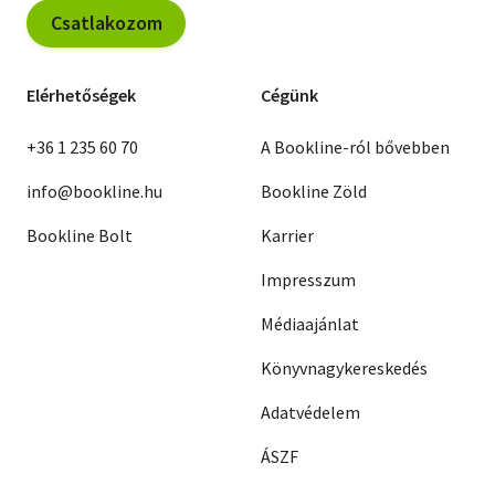
Csatlakozom
Elérhetőségek
Cégünk
+36 1 235 60 70
A Bookline-ról bővebben
info@bookline.hu
Bookline Zöld
Bookline Bolt
Karrier
Impresszum
Médiaajánlat
Könyvnagykereskedés
Adatvédelem
ÁSZF