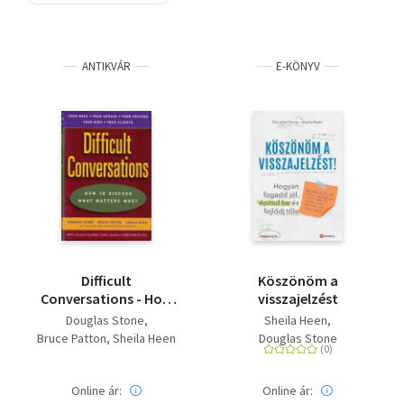
Szótár, nyelvkönyv
ANTIKVÁR
E-KÖNYV
Tankönyv, segédkönyv
Társadalomtudomány
Természettudomány
Történelem
Vallás
Difficult
Köszönöm a
Conversations - How
visszajelzést
to discuss what
Douglas Stone
Sheila Heen
matters most
Bruce Patton
Sheila Heen
Douglas Stone
Online ár:
Online ár: