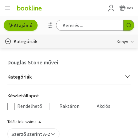
Üres
AI ajánló
Kategóriák
Könyv
Életmód, egészség
Douglas Stone művei
Erotika
Kategória
Kategóriák
Gyermek- és ifjúsági
szűrés
Készletállapot
Készletállapot
Hobbi, szabadidő
szűrés
Rendelhető
Raktáron
Akciós
Irodalom
Találatok száma: 4
Művészet
Szerző szerint A-Z
Szakkönyv