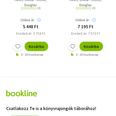
Receiving Feedback
Receiving Feedback
Douglas
Douglas
Well
Well
Online ár:
Online ár:
5 448 Ft
7 195 Ft
Eredeti ár: 5 734 Ft
Eredeti ár: 7 573 Ft
Kosárba
Kosárba
5 - 10 munkanap
5 - 10 munkanap
Csatlakozz Te is a könyvrajongók táborához!