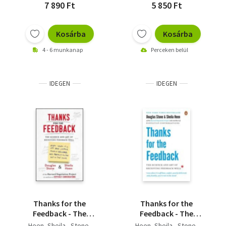
7 890 Ft
5 850 Ft
Kosárba
Kosárba
4 - 6 munkanap
Perceken belül
IDEGEN
IDEGEN
Thanks for the
Thanks for the
Feedback - The
Feedback - The
Science and Art of
Science and Art of
Heen, Sheila - Stone,
Heen, Sheila - Stone,