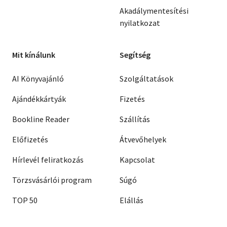
Akadálymentesítési
nyilatkozat
Mit kínálunk
Segítség
AI Könyvajánló
Szolgáltatások
Ajándékkártyák
Fizetés
Bookline Reader
Szállítás
Előfizetés
Átvevőhelyek
Hírlevél feliratkozás
Kapcsolat
Törzsvásárlói program
Súgó
TOP 50
Elállás