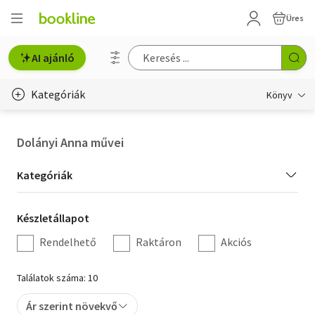
Üres
AI ajánló
Kategóriák
Könyv
Életmód, egészség
Dolányi Anna művei
Erotika
Kategória
Kategóriák
Gyermek- és ifjúsági
szűrés
Készletállapot
Készletállapot
Hobbi, szabadidő
szűrés
Rendelhető
Raktáron
Akciós
Irodalom
Találatok száma: 10
Művészet
Ár szerint növekvő
Szakkönyv