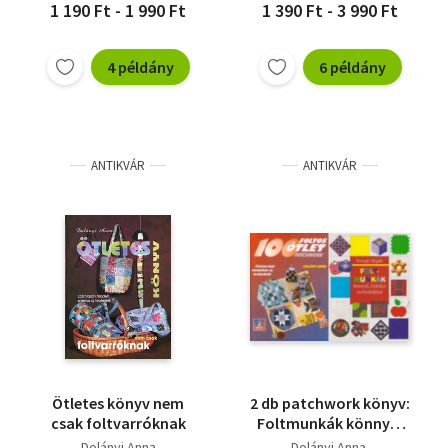
1 190 Ft - 1 990 Ft
1 390 Ft - 3 990 Ft
4 példány
6 példány
ANTIKVÁR
ANTIKVÁR
Ötletes könyv nem
2 db patchwork könyv:
csak foltvarróknak
Foltmunkák könnyű,
érdekes technikákkal +
Dolányi Anna
Dolányi Anna