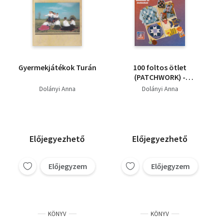
Gyermekjátékok Turán
100 foltos ötlet
(PATCHWORK) -
FOLTON-FOLT
Dolányi Anna
Dolányi Anna
MODELLEK ÉS
TECHNIKÁK
Előjegyezhető
Előjegyezhető
Előjegyzem
Előjegyzem
KÖNYV
KÖNYV