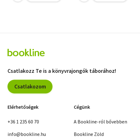
Csatlakozz Te is a könyvrajongók táborához!
Csatlakozom
Elérhetőségek
Cégünk
+36 1 235 60 70
A Bookline-ról bővebben
info@bookline.hu
Bookline Zöld