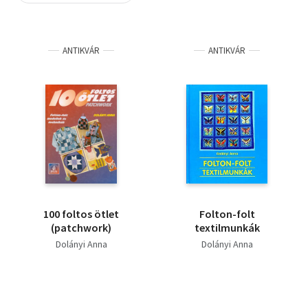
Szótár, nyelvkönyv
ANTIKVÁR
ANTIKVÁR
Tankönyv, segédkönyv
Társadalomtudomány
Természettudomány
Történelem
Vallás
100 foltos ötlet
Folton-folt
(patchwork)
textilmunkák
Dolányi Anna
Dolányi Anna