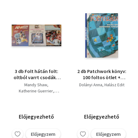
3 db Folt hátán folt:
2 db Patchwork könyv:
oltból varrt csodák +
100 foltos ötlet +
Foltmozaik:
Foltvarázs
Mandy Shaw
Dolányi Anna
Halász Edit
Patchwork lépésről
Katherine Guerrier
lépésre + 100 Foltos
Dolányi Anna
ötlet Patchwork
Előjegyezhető
Előjegyezhető
Előjegyzem
Előjegyzem