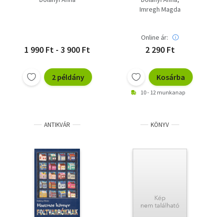
100 foltos ötlet
Imregh Magda
PATCHWORK - FOLTON-
FOLT MODELLEK ÉS
TECHNIKÁK
Online ár:
1 990 Ft - 3 900 Ft
2 290 Ft
2 példány
Kosárba
10 - 12 munkanap
ANTIKVÁR
KÖNYV