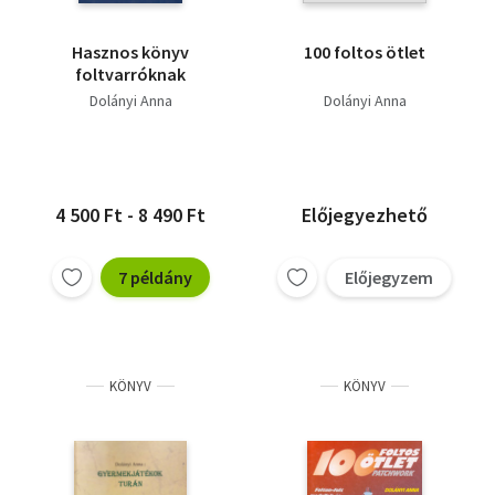
Hasznos könyv
100 foltos ötlet
foltvarróknak
Dolányi Anna
Dolányi Anna
4 500 Ft - 8 490 Ft
Előjegyezhető
7 példány
Előjegyzem
KÖNYV
KÖNYV