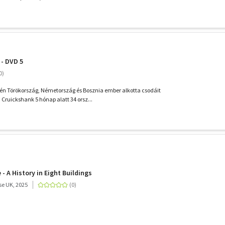
 - DVD 5
jén Törökország, Németország és Bosznia ember alkotta csodáit
Cruickshank 5 hónap alatt 34 orsz...
- A History in Eight Buildings
e UK, 2025