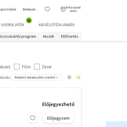
A kosarad
egisztrálok
Belépek
üres
új
GYEREKJÁTÉK
KIEGÉSZÍTŐ/AJÁNDÉK
örzsvásárlói program
Akciók
Előfizetés
dcast
Film
Zene
dezés:
Eladott darabszám szerint
Előjegyezhető
Előjegyzem