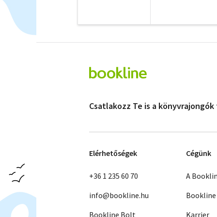
Csatlakozz Te is a könyvrajongók
Elérhetőségek
Cégünk
+36 1 235 60 70
A Bookli
info@bookline.hu
Bookline
Bookline Bolt
Karrier