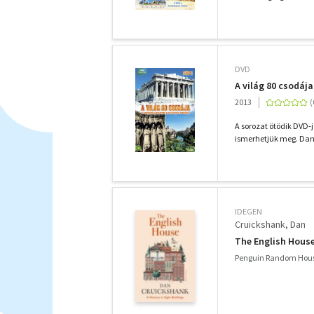
DVD
A világ 80 csodája
2013
A sorozat ötödik DVD-
ismerhetjük meg. Dan 
IDEGEN
Cruickshank, Dan
The English House 
Penguin Random Hous