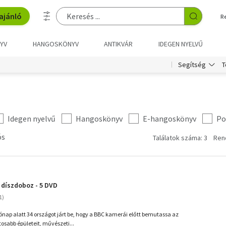
ajánló
R
YV
HANGOSKÖNYV
ANTIKVÁR
IDEGEN NYELVŰ
T
Segítség
Idegen nyelvű
Hangoskönyv
E-hangoskönyv
Po
ós
Találatok száma: 3
Ren
a díszdoboz - 5 DVD
nap alatt 34 országot járt be, hogy a BBC kamerái előtt bemutassa az
osabb épületeit, művészeti...