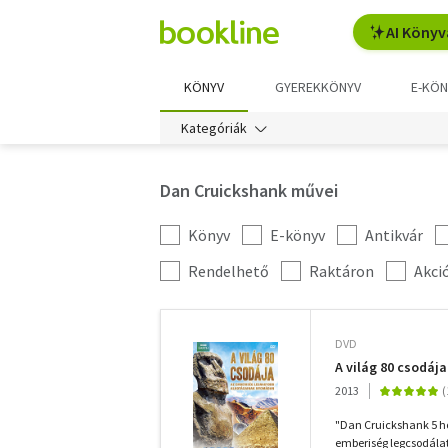
AI Könyv
KÖNYV
GYEREKKÖNYV
E-KÖN
Kategóriák
Dan Cruickshank művei
Könyv
E-könyv
Antikvár
Kategória
szűrés
További
Rendelhető
Raktáron
Akci
szűrők
DVD
A világ 80 csodáj
2013
"Dan Cruickshank 5 hó
emberiség legcsodálat