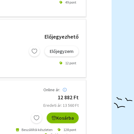
49 pont
Előjegyezhető
Előjegyzem
12 pont
Online ár:
12 882 Ft
Eredeti ár: 13 560 Ft
Kosárba
Beszállítói készleten
128 pont