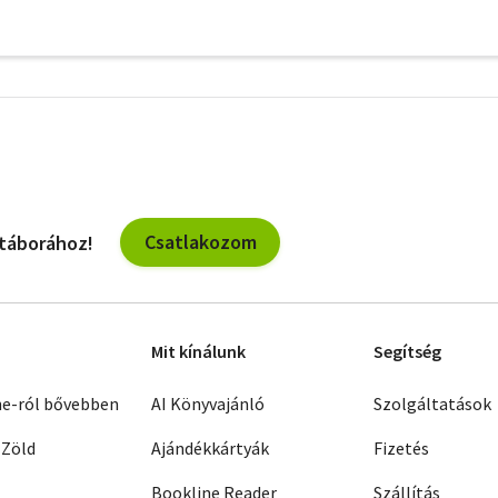
További
szűrők
Csatlakozom
 táborához!
Mit kínálunk
Segítség
ne-ról bővebben
AI Könyvajánló
Szolgáltatások
 Zöld
Ajándékkártyák
Fizetés
Bookline Reader
Szállítás