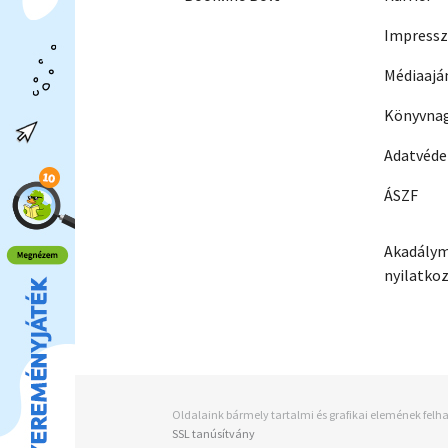
Impress
Médiaajá
Könyvnag
Adatvéd
ÁSZF
Akadálym
nyilatko
Oldalaink bármely tartalmi és grafikai elemének felha
SSL tanúsítvány