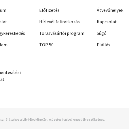
zum
Előfizetés
Átvevőhelyek
nlat
Hírlevél feliratkozás
Kapcsolat
ykereskedés
Törzsvásárlói program
Súgó
elem
TOP 50
Elállás
entesítési
zat
sználásához a Libri-Bookline Zrt. előzetes írásbeli engedélye szükséges.