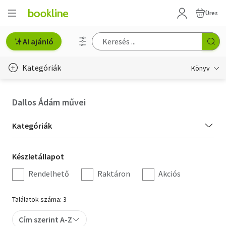
Üres
AI ajánló
Kategóriák
Könyv
Életmód, egészség
Dallos Ádám művei
Erotika
Kategória
Kategóriák
Gyermek- és ifjúsági
szűrés
Készletállapot
Készletállapot
Hobbi, szabadidő
szűrés
Rendelhető
Raktáron
Akciós
Irodalom
Találatok száma: 3
Művészet
Cím szerint A-Z
Szakkönyv