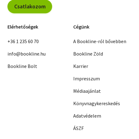
Csatlakozom
Elérhetőségek
Cégünk
+36 1 235 60 70
A Bookline-ról bővebben
info@bookline.hu
Bookline Zöld
Bookline Bolt
Karrier
Impresszum
Médiaajánlat
Könyvnagykereskedés
Adatvédelem
ÁSZF