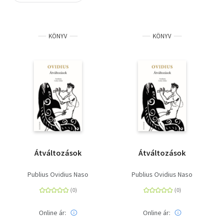
Szótár, nyelvkönyv
KÖNYV
KÖNYV
Tankönyv, segédkönyv
Társadalomtudomány
Természettudomány
Történelem
Vallás
Átváltozások
Átváltozások
Publius Ovidius Naso
Publius Ovidius Naso
Online ár:
Online ár: