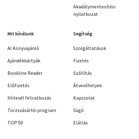
Akadálymentesítési
nyilatkozat
Mit kínálunk
Segítség
AI Könyvajánló
Szolgáltatások
Ajándékkártyák
Fizetés
Bookline Reader
Szállítás
Előfizetés
Átvevőhelyek
Hírlevél feliratkozás
Kapcsolat
Törzsvásárlói program
Súgó
TOP 50
Elállás