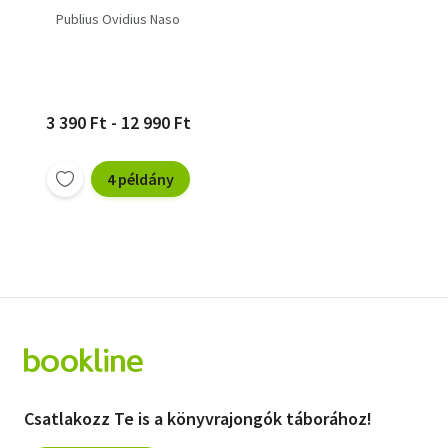
Publius Ovidius Naso
3 390 Ft - 12 990 Ft
4 példány
Csatlakozz Te is a könyvrajongók táborához!