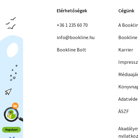
Elérhetőségek
Cégünk
+36 1 235 60 70
A Bookli
info@bookline.hu
Bookline
Bookline Bolt
Karrier
Impress
Médiaajá
Könyvnag
Adatvéd
ÁSZF
Akadálym
nyilatko