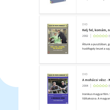
DVD
Kelj fel, komám, n
2002
Állunk a pusztában, ga
hadifogoly leszel a saj
DVD
A mohácsi vész - 
2004
Ironikus magyar film.
Váltakozva. A magyaro