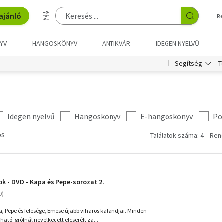
ajánló
R
YV
HANGOSKÖNYV
ANTIKVÁR
IDEGEN NYELVŰ
T
Segítség
Idegen nyelvű
Hangoskönyv
E-hangoskönyv
Po
ós
Találatok száma: 4
Ren
k - DVD - Kapa és Pepe-sorozat 2.
a, Pepe és felesége, Emese újabb viharos kalandjai. Minden
tó: grófnál nevelkedett elcserélt za...