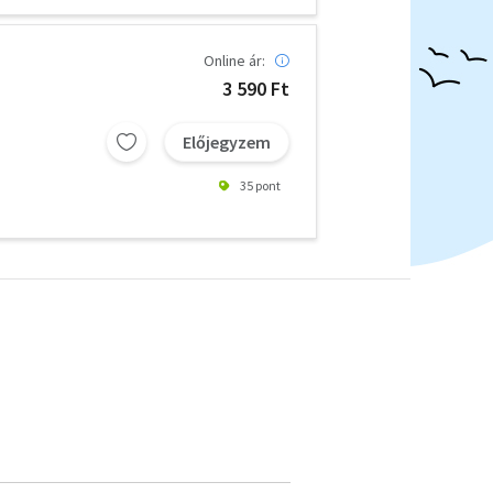
Online ár:
3 590 Ft
Előjegyzem
35 pont