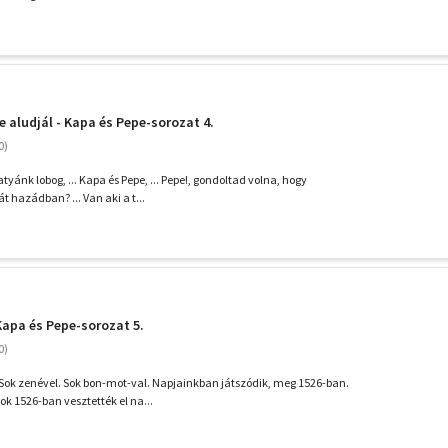
e aludjál - Kapa és Pepe-sorozat 4.
tyánk lobog, ... Kapa és Pepe, ... Pepe!, gondoltad volna, hogy
át hazádban? ... Van aki a t...
Kapa és Pepe-sorozat 5.
 Sok zenével. Sok bon-mot-val. Napjainkban játszódik, meg 1526-ban.
k 1526-ban vesztették el na...