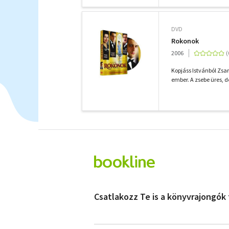
DVD
Rokonok
2006
Kopjáss Istvánból Zsar
ember. A zsebe üres, de 
Csatlakozz Te is a könyvrajongók