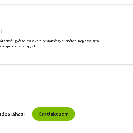
átnok főügyésze lesz a korrupt Makróczy ellenében. Kopjáss tiszta
a feje tele van szép, vil...
További
szűrők
Csatlakozom
 táborához!