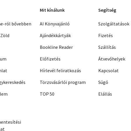
Mit kínálunk
Segítség
ne-ról bővebben
AI Könyvajánló
Szolgáltatások
 Zöld
Ajándékkártyák
Fizetés
Bookline Reader
Szállítás
zum
Előfizetés
Átvevőhelyek
nlat
Hírlevél feliratkozás
Kapcsolat
ykereskedés
Törzsvásárlói program
Súgó
elem
TOP 50
Elállás
entesítési
zat