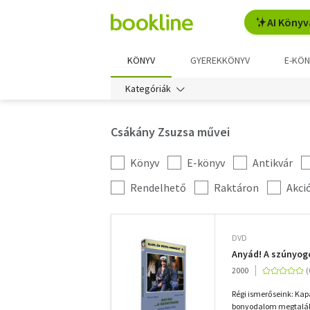
AI Könyv
KÖNYV
GYEREKKÖNYV
E-KÖN
Kategóriák
Csákány Zsuzsa művei
Könyv
E-könyv
Antikvár
Kategória
szűrés
További
Rendelhető
Raktáron
Akci
szűrők
DVD
Anyád! A szúnyogo
2000
Régi ismerőseink: Kap
bonyodalom megtalálha