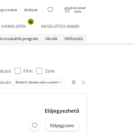
A kosarad
egisztrálok
Belépek
üres
új
GYEREKJÁTÉK
KIEGÉSZÍTŐ/AJÁNDÉK
örzsvásárlói program
Akciók
Előfizetés
dcast
Film
Zene
dezés:
Eladott darabszám szerint
Előjegyezhető
Előjegyzem