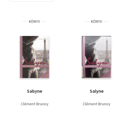
Szótár, nyelvkönyv
KÖNYV
KÖNYV
Tankönyv, segédkönyv
Társadalomtudomány
Természettudomány
Történelem
Vallás
Sabyne
Salyne
Clément Brunoy
Clément Brunoy