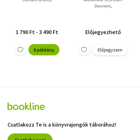
emlékiratai, A
Devrient
filozófus Teréz,
Clément Brunoy
Clément Brunoy-
Salyne
1 790 Ft - 3 490 Ft
Előjegyezhető
8 példány
Előjegyzem
Csatlakozz Te is a könyvrajongók táborához!