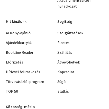
Akadálymentesítési
nyilatkozat
Mit kínálunk
Segítség
AI Könyvajánló
Szolgáltatások
Ajándékkártyák
Fizetés
Bookline Reader
Szállítás
Előfizetés
Átvevőhelyek
Hírlevél feliratkozás
Kapcsolat
Törzsvásárlói program
Súgó
TOP 50
Elállás
Közösségi média