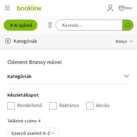
Üres
AI ajánló
Kategóriák
Könyv
Életmód, egészség
Clément Brunoy művei
Erotika
Kategória
Kategóriák
Gyermek- és ifjúsági
szűrés
Készletállapot
Készletállapot
Hobbi, szabadidő
szűrés
Rendelhető
Raktáron
Akciós
Irodalom
Találatok száma: 4
Művészet
Szerző szerint A-Z
Szakkönyv