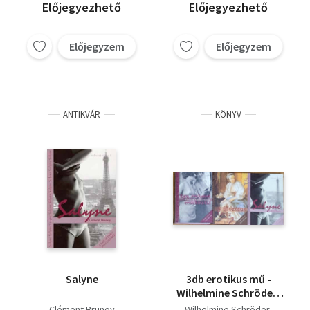
Előjegyezhető
Előjegyezhető
Előjegyzem
Előjegyzem
ANTIKVÁR
KÖNYV
Salyne
3db erotikus mű -
Wilhelmine Schröder-
Devrient-Egy énekesnő
Clément Brunoy
Wilhelmine Schröder-