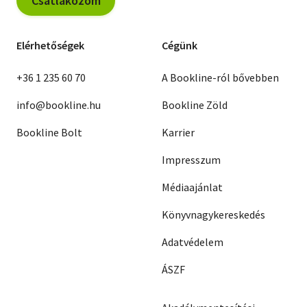
Csatlakozom
Elérhetőségek
Cégünk
+36 1 235 60 70
A Bookline-ról bővebben
info@bookline.hu
Bookline Zöld
Bookline Bolt
Karrier
Impresszum
Médiaajánlat
Könyvnagykereskedés
Adatvédelem
ÁSZF