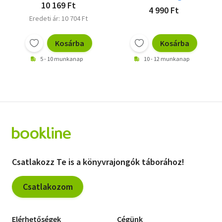
édesanyjuk + A
10 169 Ft
4 990 Ft
szabadság nyomában
Eredeti ár: 10 704 Ft
- Harry és Meghan - egy
modern királyi család
+ Vilmos és Kate -
Kosárba
Kosárba
Avagy őfelsége, a
5 - 10 munkanap
10 - 12 munkanap
szere
Csatlakozz Te is a könyvrajongók táborához!
Csatlakozom
Elérhetőségek
Cégünk