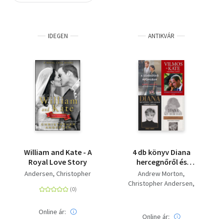
Szótár, nyelvkönyv
IDEGEN
ANTIKVÁR
Tankönyv, segédkönyv
Társadalomtudomány
Természettudomány
Történelem
Vallás
William and Kate - A
4 db könyv Diana
Royal Love Story
hercegnőről és
gyermekeiről: Diana
Andersen, Christopher
Andrew Morton
igaz története - saját
Christopher Andersen
szavaival + Diana kis
Omid Scobie Carolyn
hercegei - Vilmos,
Durand
Harry és imádott
Online ár:
Robin Polakowsky
Online ár: