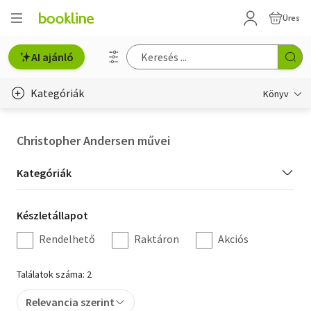
Üres
AI ajánló
Kategóriák
Könyv
Életmód, egészség
Christopher Andersen művei
Erotika
Kategória
Kategóriák
Gyermek- és ifjúsági
szűrés
Készletállapot
Készletállapot
Hobbi, szabadidő
szűrés
Rendelhető
Raktáron
Akciós
Irodalom
Találatok száma: 2
Művészet
Relevancia szerint
Szakkönyv