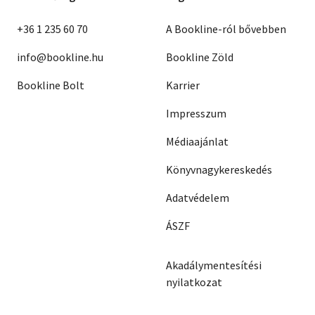
+36 1 235 60 70
A Bookline-ról bővebben
info@bookline.hu
Bookline Zöld
Bookline Bolt
Karrier
Impresszum
Médiaajánlat
Könyvnagykereskedés
Adatvédelem
ÁSZF
Akadálymentesítési
nyilatkozat