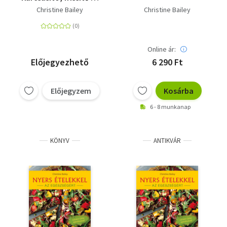
méregtelenítő
Christine Bailey
Christine Bailey
energiabombák a hét
minden napjára
Online ár:
Előjegyezhető
6 290 Ft
Előjegyzem
Kosárba
6 - 8 munkanap
KÖNYV
ANTIKVÁR