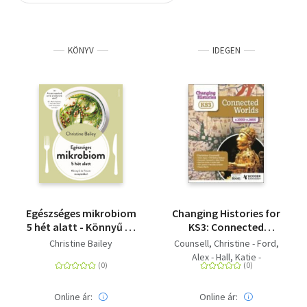
Szótár, nyelvkönyv
KÖNYV
IDEGEN
Tankönyv, segédkönyv
Társadalomtudomány
Természettudomány
Történelem
Vallás
Egészséges mikrobiom
Changing Histories for
5 hét alatt - Könnyű és
KS3: Connected
finom receptekkel
Worlds, c.1000-c.1600
Christine Bailey
Counsell, Christine - Ford,
Alex - Hall, Katie -
Cusworth, Hannah - Apps,
Kerry - Bailey-Watson, Will
Online ár:
Online ár:
- Kinloch, Nicolas - Foster,