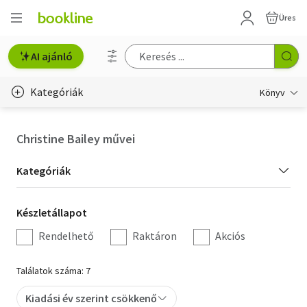
Üres
AI ajánló
Kategóriák
Könyv
Életmód, egészség
Christine Bailey művei
Erotika
Kategória
Kategóriák
Gyermek- és ifjúsági
szűrés
Készletállapot
Készletállapot
Hobbi, szabadidő
szűrés
Rendelhető
Raktáron
Akciós
Irodalom
Találatok száma: 7
Művészet
Kiadási év szerint csökkenő
Szakkönyv