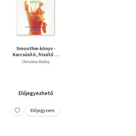
Smoothie-könyv -
Karcsúsító, frissítő és
méregtelenítő
Christine Bailey
energiabombák a hét
minden napjára
Előjegyezhető
Előjegyzem