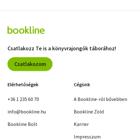
Csatlakozz Te is a könyvrajongók táborához!
Csatlakozom
Elérhetőségek
Cégünk
+36 1 235 60 70
A Bookline-ról bővebben
info@bookline.hu
Bookline Zöld
Bookline Bolt
Karrier
Impresszum