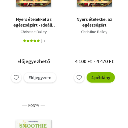
Nyers ételekkel az
Nyers ételekkel az
egészségért - Ideális
egészségért
testsúly lúgosítással
Christine Bailey
Christine Bailey
Előjegyezhető
4 100 Ft - 4 470 Ft
Előjegyzem
4 példány
KÖNYV