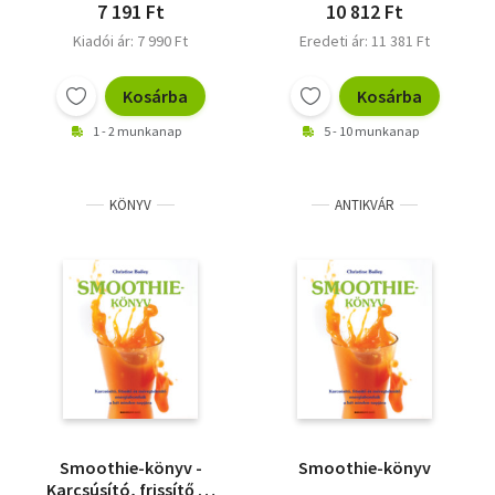
Rachel - Jenner, Tim
7 191 Ft
10 812 Ft
Kiadói ár: 7 990 Ft
Eredeti ár: 11 381 Ft
Kosárba
Kosárba
1 - 2 munkanap
5 - 10 munkanap
KÖNYV
ANTIKVÁR
Smoothie-könyv -
Smoothie-könyv
Karcsúsító, frissítő és