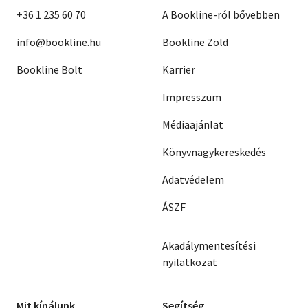
+36 1 235 60 70
A Bookline-ról bővebben
info@bookline.hu
Bookline Zöld
Bookline Bolt
Karrier
Impresszum
Médiaajánlat
Könyvnagykereskedés
Adatvédelem
ÁSZF
Akadálymentesítési
nyilatkozat
Mit kínálunk
Segítség