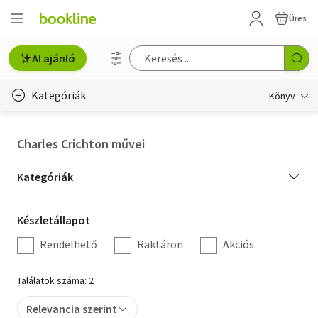
Üres
AI ajánló
Kategóriák
Könyv
Életmód, egészség
Charles Crichton művei
Erotika
Kategória
Kategóriák
Gyermek- és ifjúsági
szűrés
Készletállapot
Készletállapot
Hobbi, szabadidő
szűrés
Rendelhető
Raktáron
Akciós
Irodalom
Találatok száma: 2
Művészet
Relevancia szerint
Szakkönyv