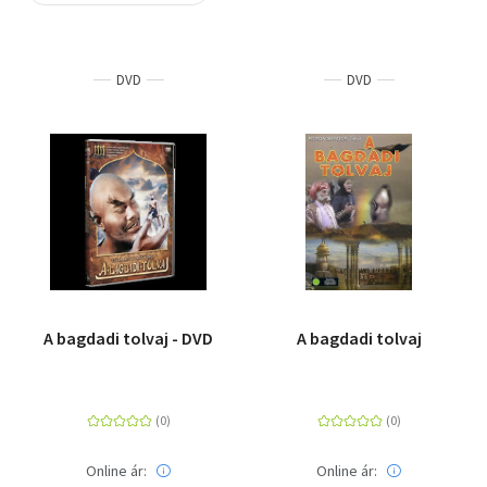
Szótár, nyelvkönyv
DVD
DVD
Tankönyv, segédkönyv
Társadalomtudomány
Természettudomány
Történelem
Vallás
A bagdadi tolvaj - DVD
A bagdadi tolvaj
Online ár:
Online ár: