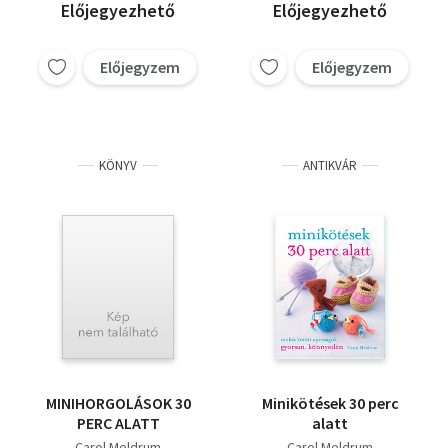
Előjegyezhető
Előjegyezhető
Előjegyzem
Előjegyzem
KÖNYV
ANTIKVÁR
MINIHORGOLÁSOK 30
Minikötések 30 perc
PERC ALATT
alatt
Carol Meldrum
Carol Meldrum