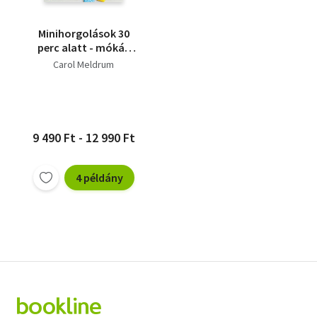
Minihorgolások 30
perc alatt - mókás
horgolt apróságok,
Carol Meldrum
gyorsan könnyedén
9 490 Ft - 12 990 Ft
4 példány