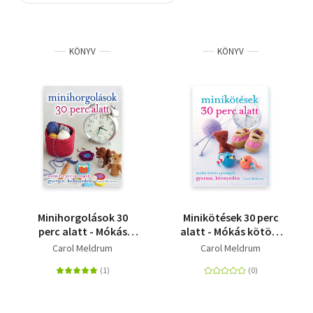
Szótár, nyelvkönyv
KÖNYV
KÖNYV
Tankönyv, segédkönyv
Társadalomtudomány
Természettudomány
Történelem
Vallás
Minihorgolások 30
Minikötések 30 perc
perc alatt - Mókás
alatt - Mókás kötött
horgolt apróságok
apróságok gyorsan,
Carol Meldrum
Carol Meldrum
gyorsan, könnyedén
könnyedén