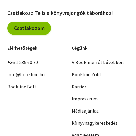
Csatlakozz Te is a könyvrajongók táborához!
Csatlakozom
Elérhetőségek
Cégünk
+36 1 235 60 70
A Bookline-ról bővebben
info@bookline.hu
Bookline Zöld
Bookline Bolt
Karrier
Impresszum
Médiaajánlat
Könyvnagykereskedés
Adatvédelem