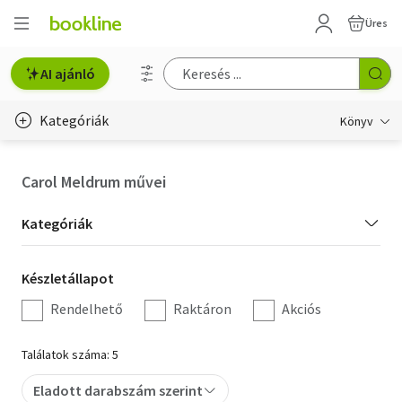
Üres
AI ajánló
Kategóriák
Könyv
Életmód, egészség
Carol Meldrum művei
Erotika
Kategória
Kategóriák
Gyermek- és ifjúsági
szűrés
Készletállapot
Készletállapot
Hobbi, szabadidő
szűrés
Rendelhető
Raktáron
Akciós
Irodalom
Találatok száma: 5
Művészet
Eladott darabszám szerint
Szakkönyv