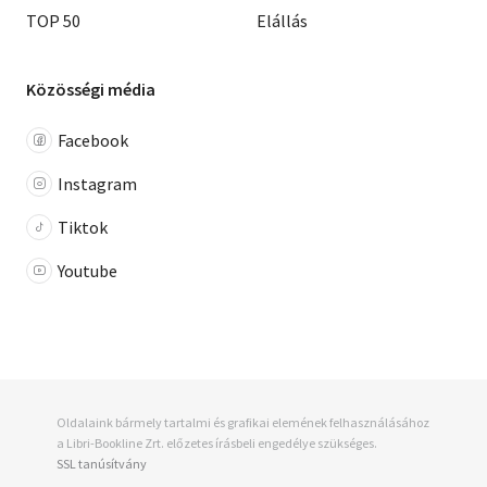
TOP 50
Elállás
Közösségi média
Facebook
Instagram
Tiktok
Youtube
Oldalaink bármely tartalmi és grafikai elemének felhasználásához
a Libri-Bookline Zrt. előzetes írásbeli engedélye szükséges.
SSL tanúsítvány