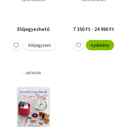
Előjegyezhető
7 350 Ft - 24 990 Ft
Előjegyzem
4 példány
ANTIKVÁR