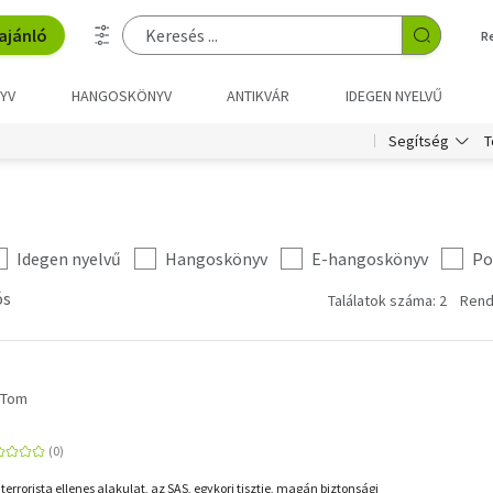
ajánló
R
YV
HANGOSKÖNYV
ANTIKVÁR
IDEGEN NYELVŰ
T
Segítség
Idegen nyelvű
Hangoskönyv
E-hangoskönyv
Po
ós
Találatok száma: 2
Rend
 Tom
it terrorista ellenes alakulat, az SAS, egykori tisztje, magán biztonsági