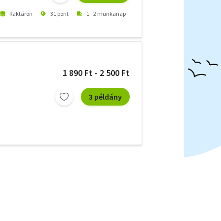
Raktáron
31 pont
1 - 2 munkanap
1 890 Ft - 2 500 Ft
3 példány