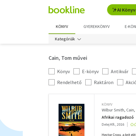
AI Könyv
KÖNYV
GYEREKKÖNYV
E-KÖN
Kategóriák
Cain, Tom művei
Könyv
E-könyv
Antikvár
Kategória
szűrés
További
Rendelhető
Raktáron
Akci
szűrők
KÖNYV
Wilbur Smith
Cain,
Afrikai ragadozó
Delej Kft., 2016
Hector Cross, a brit el