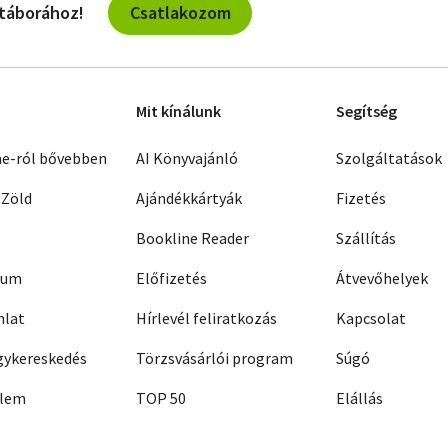
Csatlakozom
 táborához!
Mit kínálunk
Segítség
ne-ról bővebben
AI Könyvajánló
Szolgáltatások
 Zöld
Ajándékkártyák
Fizetés
Bookline Reader
Szállítás
zum
Előfizetés
Átvevőhelyek
nlat
Hírlevél feliratkozás
Kapcsolat
ykereskedés
Törzsvásárlói program
Súgó
elem
TOP 50
Elállás