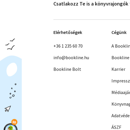
Csatlakozz Te is a könyvrajongók
Elérhetőségek
Cégünk
+36 1 235 60 70
A Bookli
info@bookline.hu
Bookline
Bookline Bolt
Karrier
Impress
Médiaajá
Könyvnag
Adatvéd
ÁSZF