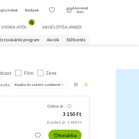
A kosarad
egisztrálok
Belépek
üres
új
GYEREKJÁTÉK
KIEGÉSZÍTŐ/AJÁNDÉK
örzsvásárlói program
Akciók
Előfizetés
dcast
Film
Zene
ezés:
Kiadási év szerint csökkenő
Online ár:
3 150 Ft
Eredeti ár: 3 499 Ft
Kosárba