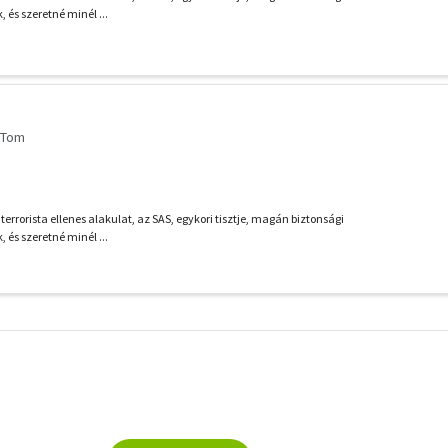
 és szeretné minél ...
 Tom
it terrorista ellenes alakulat, az SAS, egykori tisztje, magán biztonsági
 és szeretné minél ...
További
szűrők