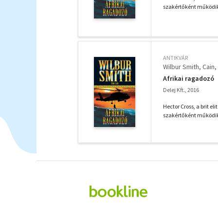
szakértőként működik,
ANTIKVÁR
Wilbur Smith
Cain,
Afrikai ragadozó
Delej Kft., 2016
Hector Cross, a brit el
szakértőként működik,