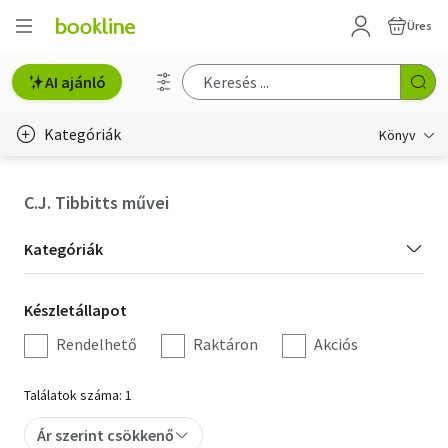
Üres
AI ajánló
Kategóriák
Könyv
Életmód, egészség
C.J. Tibbitts művei
Erotika
Kategória
Kategóriák
Gyermek- és ifjúsági
szűrés
Készletállapot
Készletállapot
Hobbi, szabadidő
szűrés
Rendelhető
Raktáron
Akciós
Irodalom
Találatok száma: 1
Művészet
Ár szerint csökkenő
Szakkönyv