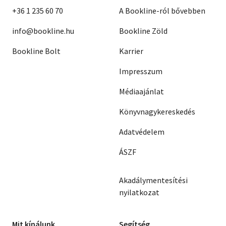
+36 1 235 60 70
A Bookline-ról bővebben
info@bookline.hu
Bookline Zöld
Bookline Bolt
Karrier
Impresszum
Médiaajánlat
Könyvnagykereskedés
Adatvédelem
ÁSZF
Akadálymentesítési
nyilatkozat
Mit kínálunk
Segítség