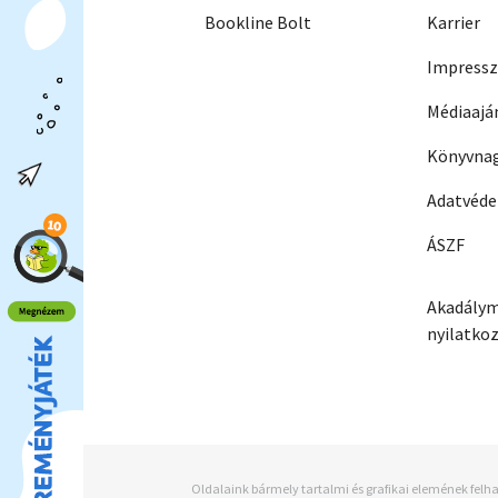
Bookline Bolt
Karrier
Impress
Médiaajá
Könyvnag
Adatvéd
ÁSZF
Akadálym
nyilatko
Oldalaink bármely tartalmi és grafikai elemének felha