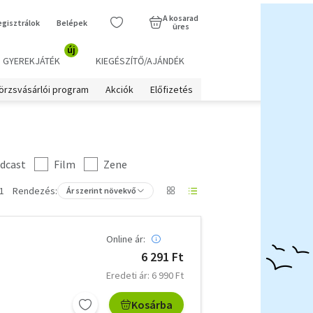
A kosarad
egisztrálok
Belépek
üres
új
GYEREKJÁTÉK
KIEGÉSZÍTŐ/AJÁNDÉK
örzsvásárlói program
Akciók
Előfizetés
dcast
Film
Zene
1
Rendezés:
Ár szerint növekvő
Online ár:
6 291 Ft
Eredeti ár: 6 990 Ft
Kosárba