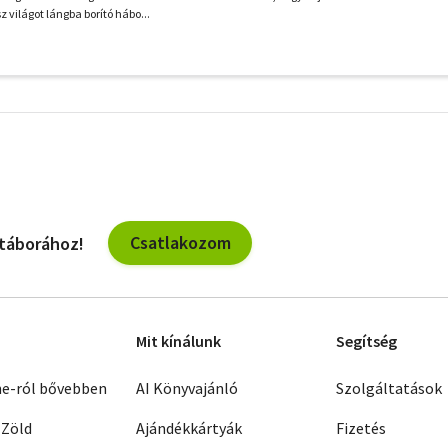
z világot lángba borító hábo...
További
szűrők
Csatlakozom
 táborához!
Mit kínálunk
Segítség
ne-ról bővebben
AI Könyvajánló
Szolgáltatások
 Zöld
Ajándékkártyák
Fizetés