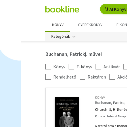
AI Könyv
KÖNYV
GYEREKKÖNYV
E-KÖN
Kategóriák
Buchanan, Patrickj. művei
Könyv
E-könyv
Antikvár
Kategória
szűrés
További
Rendelhető
Raktáron
Akci
szűrők
KÖNYV
Buchanan, Patrickj.
Churchill, Hitler 
Rubicon Intézet Nonprof
A szerző arra a manap