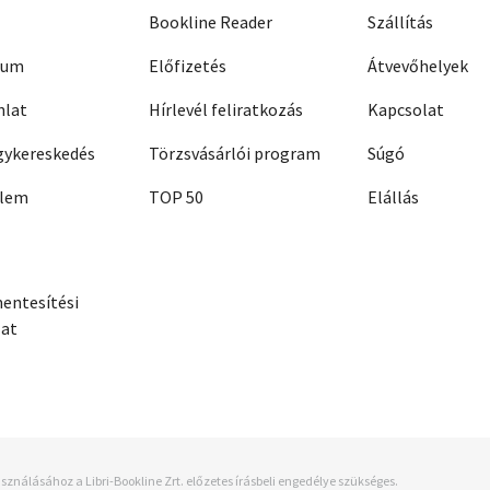
Bookline Reader
Szállítás
zum
Előfizetés
Átvevőhelyek
nlat
Hírlevél feliratkozás
Kapcsolat
ykereskedés
Törzsvásárlói program
Súgó
elem
TOP 50
Elállás
entesítési
zat
sználásához a Libri-Bookline Zrt. előzetes írásbeli engedélye szükséges.