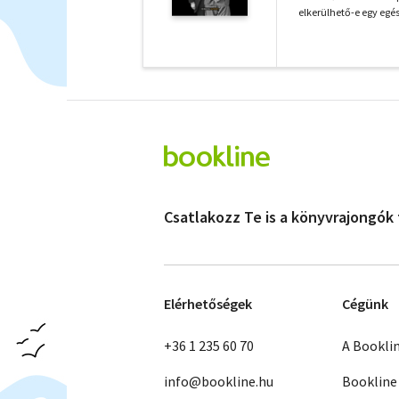
elkerülhető-e egy egés
Csatlakozz Te is a könyvrajongók
Elérhetőségek
Cégünk
+36 1 235 60 70
A Bookli
info@bookline.hu
Bookline