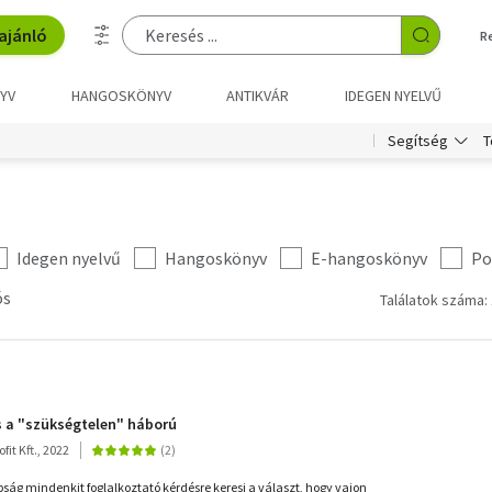
ajánló
R
YV
HANGOSKÖNYV
ANTIKVÁR
IDEGEN NYELVŰ
T
Segítség
Idegen nyelvű
Hangoskönyv
E-hangoskönyv
Po
ós
Találatok száma: 
és a "szükségtelen" háború
it Kft., 2022
ság mindenkit foglalkoztató kérdésre keresi a választ, hogy vajon