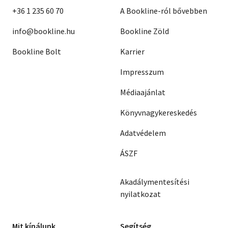
+36 1 235 60 70
A Bookline-ról bővebben
info@bookline.hu
Bookline Zöld
Bookline Bolt
Karrier
Impresszum
Médiaajánlat
Könyvnagykereskedés
Adatvédelem
ÁSZF
Akadálymentesítési
nyilatkozat
Mit kínálunk
Segítség