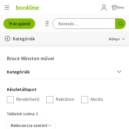
Üres
AI ajánló
Kategóriák
Könyv
Életmód, egészség
Bruce Winston művei
Erotika
Kategória
Kategóriák
Gyermek- és ifjúsági
szűrés
Készletállapot
Készletállapot
Hobbi, szabadidő
szűrés
Rendelhető
Raktáron
Akciós
Irodalom
Találatok száma: 2
Művészet
Relevancia szerint
Szakkönyv