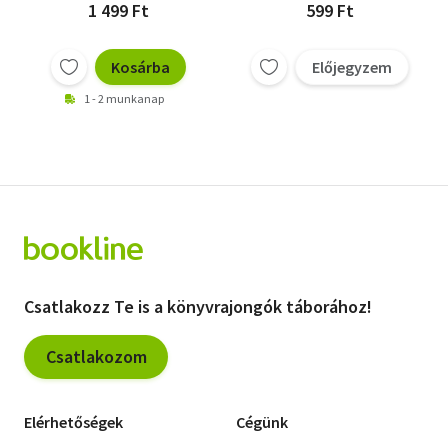
1 499 Ft
599 Ft
Kosárba
Előjegyzem
1 - 2 munkanap
Csatlakozz Te is a könyvrajongók táborához!
Csatlakozom
Elérhetőségek
Cégünk