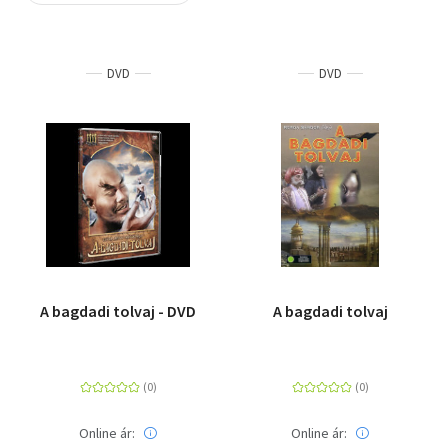
Szótár, nyelvkönyv
DVD
DVD
Tankönyv, segédkönyv
Társadalomtudomány
Természettudomány
Történelem
Vallás
A bagdadi tolvaj - DVD
A bagdadi tolvaj
Online ár:
Online ár: