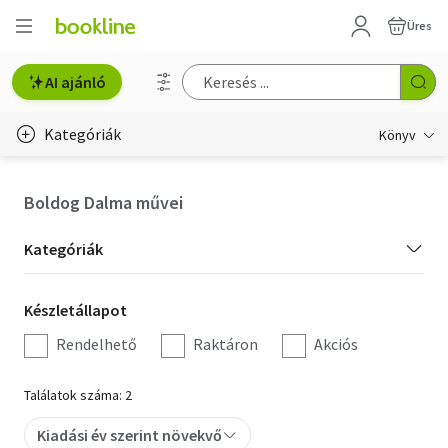
Üres
AI ajánló
Kategóriák
Könyv
Életmód, egészség
Boldog Dalma művei
Erotika
Kategória
Kategóriák
Gyermek- és ifjúsági
szűrés
Készletállapot
Készletállapot
Hobbi, szabadidő
szűrés
Rendelhető
Raktáron
Akciós
Irodalom
Találatok száma: 2
Művészet
Kiadási év szerint növekvő
Szakkönyv