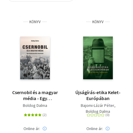
Szótár, nyelvkönyv
KÖNYV
KÖNYV
Tankönyv, segédkönyv
Társadalomtudomány
Természettudomány
Történelem
Vallás
Csernobil és a magyar
Újságírás-etika Kelet-
média - Egy
Európában
atomkatasztrófa
Boldog Dalma
Bajomi-Lázár Péter
lenyomatai
Boldog Dalma
Online ár:
Online ár: