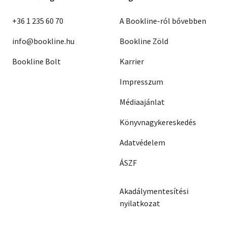
+36 1 235 60 70
A Bookline-ról bővebben
info@bookline.hu
Bookline Zöld
Bookline Bolt
Karrier
Impresszum
Médiaajánlat
Könyvnagykereskedés
Adatvédelem
ÁSZF
Akadálymentesítési
nyilatkozat