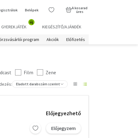
A kosarad
egisztrálok
Belépek
üres
új
GYEREKJÁTÉK
KIEGÉSZÍTŐ/AJÁNDÉK
örzsvásárlói program
Akciók
Előfizetés
dcast
Film
Zene
dezés:
Eladott darabszám szerint
Előjegyezhető
Előjegyzem