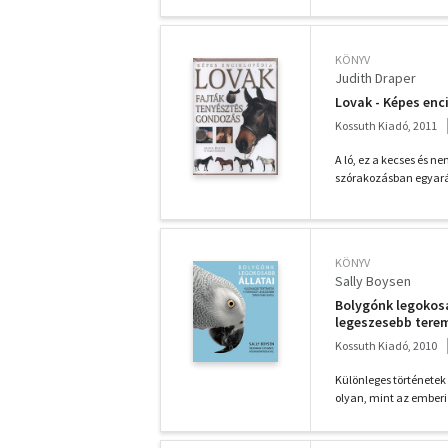
KÖNYV
Judith Draper
Lovak - Képes enc
Kossuth Kiadó, 2011
A ló, ez a kecses és
szórakozásban egyarán
KÖNYV
Sally Boysen
Bolygónk legokosa
legeszesebb tere
Kossuth Kiadó, 2010
Különleges történetek
olyan, mint az emberi 