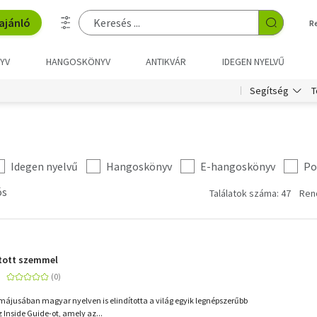
ajánló
R
YV
HANGOSKÖNYV
ANTIKVÁR
IDEGEN NYELVŰ
T
Segítség
Idegen nyelvű
Hangoskönyv
E-hangoskönyv
Po
ós
Találatok száma: 47
Ren
itott szemmel
májusában magyar nyelven is elindította a világ egyik legnépszerűbb
 Inside Guide-ot, amely az...