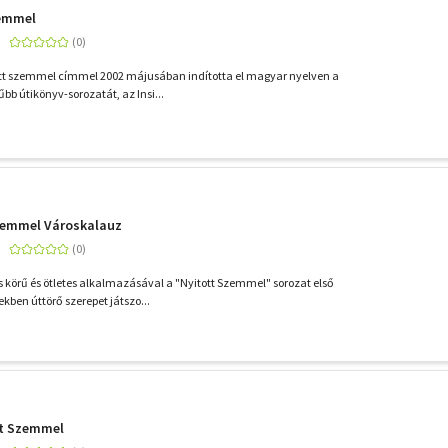
zemmel
ott szemmel címmel 2002 májusában indította el magyar nyelven a
űbb útikönyv-sorozatát, az Insi...
Szemmel Városkalauz
es körű és ötletes alkalmazásával a "Nyitott Szemmel" sorozat első
kben úttörő szerepet játszo...
tt Szemmel