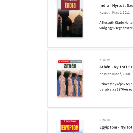
India - Nyitott S
Kossuth Kiadó, 2011
A Kossuth Kiadó Nyit
világ egyik legnépszer
KÖNYV
Athén - Nyitott 
Kossuth Kiadó, 2008
Színes fényképek telj
darabja az 1970-es éve
KÖNYV
Egyiptom - Nyito