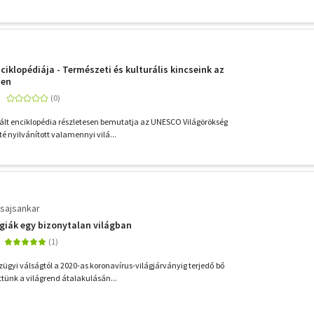
iklopédiája - Természeti és kulturális kincseink az
ben
rált enciklopédia részletesen bemutatja az UNESCO Világörökség
té nyilvánított valamennyi vilá...
sajsankar
égiák egy bizonytalan világban
zügyi válságtól a 2020-as koronavírus-világjárványig terjedő bő
ttünk a világrend átalakulásán...