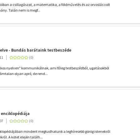
ációban a csillagászat, a matematika, a földművelés és az orvoslás volt
ány. Talán nem is megf...
yelve - Bundás barátaink testbeszéde
11
itkos nyelven" kommunikálnak, ami főleg testbeszédből, ugatásokból
ámtalan olyan apró, de rend...
 enciklopédiája
07
iklopédiájában mindent megtudhatunk a leghíresebb görög istenekről
ől. A kötet elején találh...