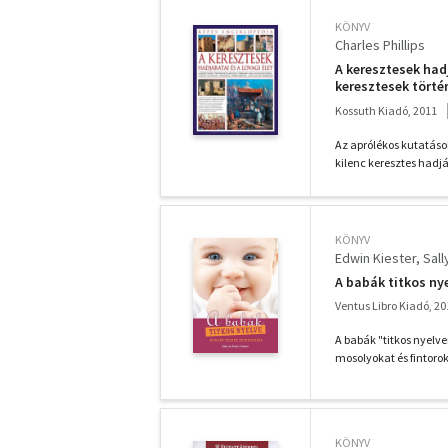
KÖNYV
Charles Phillips
A keresztesek hadj
keresztesek törté
kalandok, ostrom
Kossuth Kiadó, 2011
Az aprólékos kutatáso
kilenc keresztes hadjár
KÖNYV
Edwin Kiester
Sall
A babák titkos n
Ventus Libro Kiadó, 20
A babák "titkos nyelv
mosolyokat és fintorok
KÖNYV