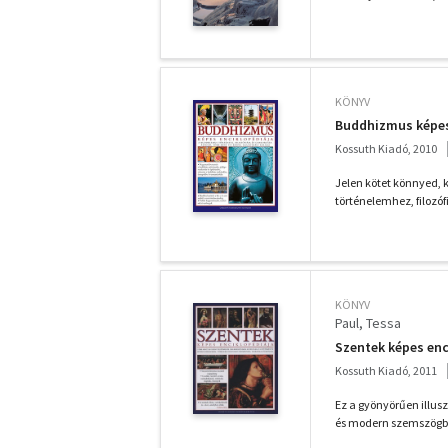
KÖNYV
Buddhizmus képes
Kossuth Kiadó, 2010
Jelen kötet könnyed, 
történelemhez, filozóf
KÖNYV
Paul, Tessa
Szentek képes enc
Kossuth Kiadó, 2011
Ez a gyönyörűen illuszt
és modern szemszögből