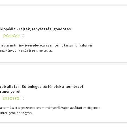
iklopédia - Fajták, tenyésztés, gondozás
 nemes teremtmény évezredek óta az ember hű társa munkában és
t. Könyvünk első része ismerteti a...
bb állatai - Különleges történetek a természet
mtményeiről
 a természet legeszesebb teremtményeiről Vajon az állati intelligencia
intelligencia? Hogyan...