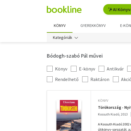
AI Könyv
KÖNYV
GYEREKKÖNYV
E-KÖN
Kategóriák
Bódogh-szabó Pál művei
Könyv
E-könyv
Antikvár
Kategória
szűrés
További
Rendelhető
Raktáron
Akci
szűrők
KÖNYV
Törökország - Ny
Kossuth Kiadó, 2013
A Kossuth Kiadó 2002 
útikönyv-sorozatát, az