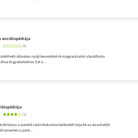
 enciklopédiája
közérthető stílusban nyújt bevezetést és magyarázatot a buddhista
iához és gyakorlathoz. Ezt a...
iklopédiája
rált könyv a szentté válás titokzatos történetét tárja fel az olvasó előtt
 ismerteti a szent...