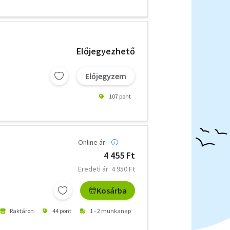
Előjegyezhető
Előjegyzem
107 pont
Online ár:
4 455 Ft
Eredeti ár: 4 950 Ft
Kosárba
Raktáron
44 pont
1 - 2 munkanap