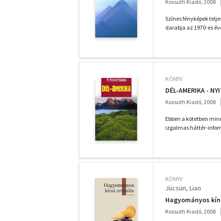
Kossuth Kiadó, 2008
Színes fényképek telj
darabja az 1970-es éve
KÖNYV
DÉL-AMERIKA - N
Kossuth Kiadó, 2008
Ebben a kötetben min
izgalmas háttér-inform
KÖNYV
Jücsün, Liao
Hagyományos kína
Kossuth Kiadó, 2008