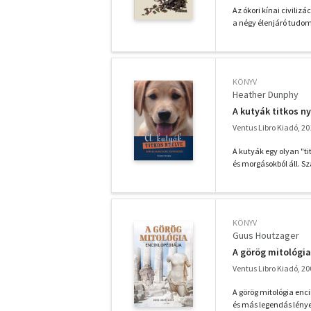
Az ókori kínai civiliz
a négy élenjáró tudom
KÖNYV
Heather Dunphy
A kutyák titkos n
Ventus Libro Kiadó, 20
A kutyák egy olyan "t
és morgásokból áll. Sz
KÖNYV
Guus Houtzager
A görög mitológia
Ventus Libro Kiadó, 20
A görög mitológia enc
és más legendás lényekr