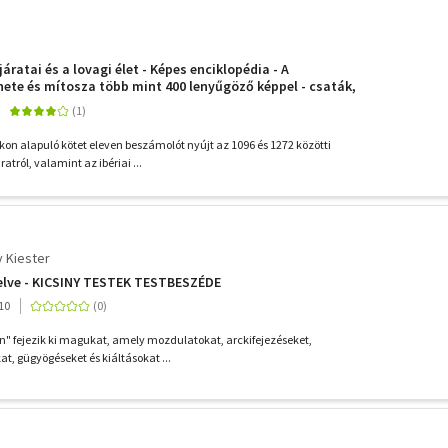
áratai és a lovagi élet - Képes enciklopédia - A
nete és mítosza több mint 400 lenyűgöző képpel - csaták,
ok
kon alapuló kötet eleven beszámolót nyújt az 1096 és 1272 közötti
atról, valamint az ibériai ...
y Kiester
yelve - KICSINY TESTEK TESTBESZÉDE
10
en" fejezik ki magukat, amely mozdulatokat, arckifejezéseket,
at, gügyögéseket és kiáltásokat ...