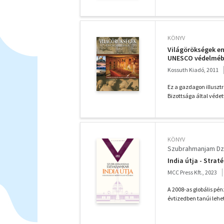
KÖNYV
Világörökségek enc
UNESCO védelmé
Kossuth Kiadó, 2011
Ez a gazdagon illuszt
Bizottsága által védet
KÖNYV
Szubrahmanjam Dz
India útja - Strat
MCC Press Kft., 2023
A 2008-as globális pén
évtizedben tanúi lehe