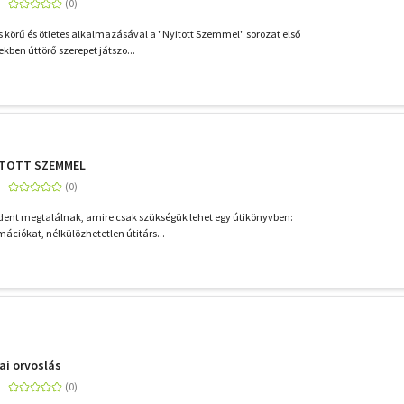
es körű és ötletes alkalmazásával a "Nyitott Szemmel" sorozat első
kben úttörő szerepet játszo...
YITOTT SZEMMEL
dent megtalálnak, amire csak szükségük lehet egy útikönyvben:
ációkat, nélkülözhetetlen útitárs...
i orvoslás