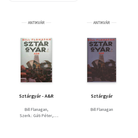
Szótár, nyelvkönyv
ANTIKVÁR
ANTIKVÁR
Tankönyv, segédkönyv
Társadalomtudomány
Természettudomány
Történelem
Vallás
Sztárgyár - A&R
Sztárgyár
Bill Flanagan
Bill Flanagan
Szerk.: Gáti Péter
Gátos Bálint (ford.)