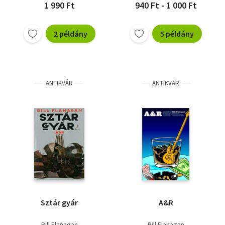
1 990 Ft
940 Ft - 1 000 Ft
2 példány
5 példány
ANTIKVÁR
ANTIKVÁR
Sztár gyár
A&R
Bill Flanagan
Bill Flanagan