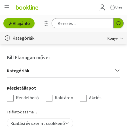
Üres
AI ajánló
Kategóriák
Könyv
Életmód, egészség
Bill Flanagan művei
Erotika
Kategória
Kategóriák
Gyermek- és ifjúsági
szűrés
Készletállapot
Készletállapot
Hobbi, szabadidő
szűrés
Rendelhető
Raktáron
Akciós
Irodalom
Találatok száma: 5
Művészet
Kiadási év szerint csökkenő
Szakkönyv