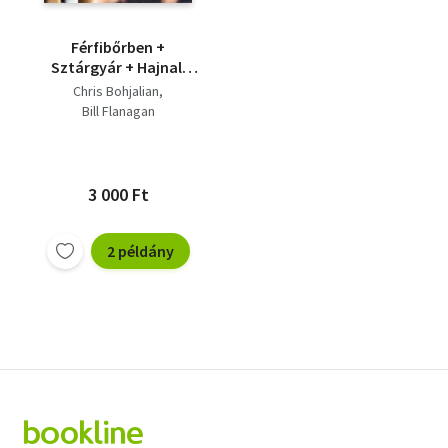
Férfibőrben +
Sztárgyár + Hajnali
alkony
Chris Bohjalian
Bill Flanagan
3 000 Ft
2 példány