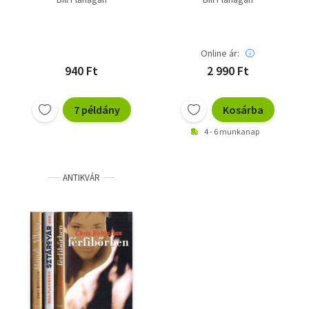
Online ár:
940 Ft
2 990 Ft
7 példány
Kosárba
4 - 6 munkanap
ANTIKVÁR