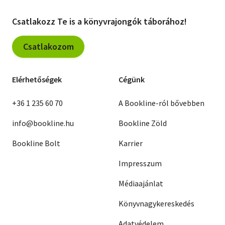
Csatlakozz Te is a könyvrajongók táborához!
Csatlakozom
Elérhetőségek
Cégünk
+36 1 235 60 70
A Bookline-ról bővebben
info@bookline.hu
Bookline Zöld
Bookline Bolt
Karrier
Impresszum
Médiaajánlat
Könyvnagykereskedés
Adatvédelem