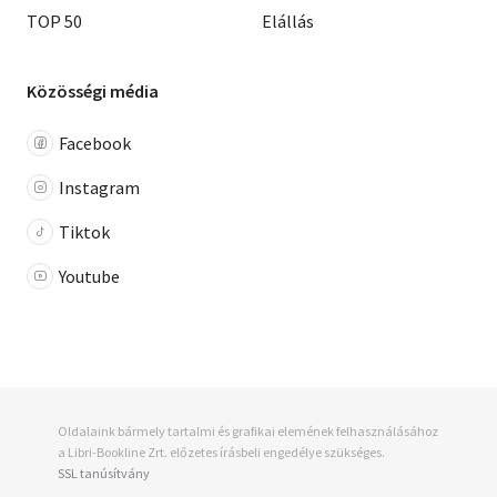
TOP 50
Elállás
Közösségi média
Facebook
Instagram
Tiktok
Youtube
Oldalaink bármely tartalmi és grafikai elemének felhasználásához
a Libri-Bookline Zrt. előzetes írásbeli engedélye szükséges.
SSL tanúsítvány