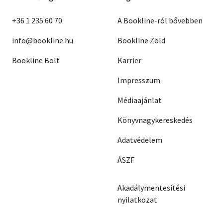
+36 1 235 60 70
A Bookline-ról bővebben
info@bookline.hu
Bookline Zöld
Bookline Bolt
Karrier
Impresszum
Médiaajánlat
Könyvnagykereskedés
Adatvédelem
ÁSZF
Akadálymentesítési
nyilatkozat