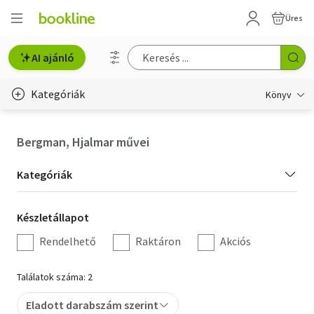
Üres
AI ajánló
Kategóriák
Könyv
Életmód, egészség
Bergman, Hjalmar művei
Erotika
Kategória
Kategóriák
Gyermek- és ifjúsági
szűrés
Készletállapot
Készletállapot
Hobbi, szabadidő
szűrés
Rendelhető
Raktáron
Akciós
Irodalom
Találatok száma: 2
Művészet
Eladott darabszám szerint
Szakkönyv