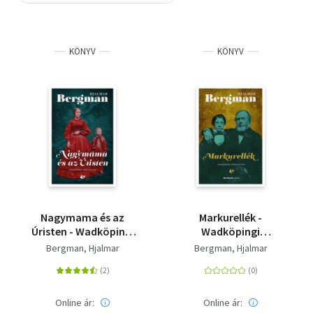
Szótár, nyelvkönyv
KÖNYV
KÖNYV
Tankönyv, segédkönyv
Társadalomtudomány
Természettudomány
Történelem
Vallás
Nagymama és az
Markurellék -
Úristen - Wadköpingi
Wadköpingi
történetek
történetek
Bergman, Hjalmar
Bergman, Hjalmar
Online ár:
Online ár: