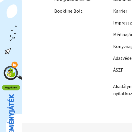
Bookline Bolt
Karrier
Impress
Médiaajá
Könyvnag
Adatvéd
ÁSZF
Akadálym
nyilatko