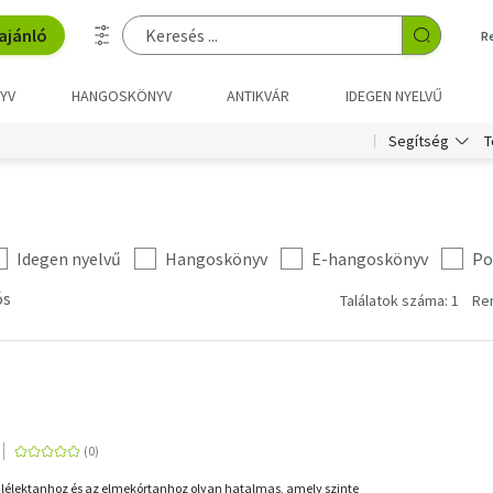
ajánló
R
YV
HANGOSKÖNYV
ANTIKVÁR
IDEGEN NYELVŰ
T
Segítség
Idegen nyelvű
Hangoskönyv
E-hangoskönyv
Po
ós
Találatok száma: 1
Re
 lélektanhoz és az elmekórtanhoz olyan hatalmas, amely szinte