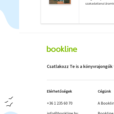
szakadatlanul áramlot
Csatlakozz Te is a könyvrajongók
Elérhetőségek
Cégünk
+36 1 235 60 70
A Bookli
info@bookline.hu
Bookline