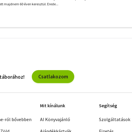
t majdnem 60 éven keresztül. Erede...
További
szűrők
Csatlakozom
 táborához!
Mit kínálunk
Segítség
ne-ról bővebben
AI Könyvajánló
Szolgáltatások
 Zöld
Ajándékkártyák
Fizetés