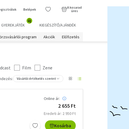
A kosarad
egisztrálok
Belépek
üres
új
GYEREKJÁTÉK
KIEGÉSZÍTŐ/AJÁNDÉK
örzsvásárlói program
Akciók
Előfizetés
dcast
Film
Zene
ndezés:
Vásárlói értékelés szerint
Online ár:
2 655 Ft
Eredeti ár: 2 950 Ft
Kosárba