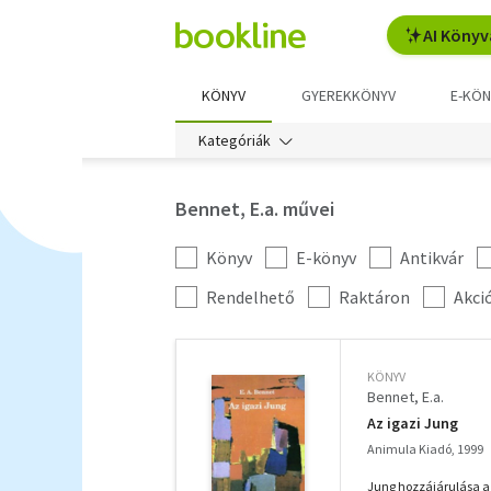
AI Könyv
KÖNYV
GYEREKKÖNYV
E-KÖN
Kategóriák
Bennet, E.a. művei
Könyv
E-könyv
Antikvár
Kategória
szűrés
További
Rendelhető
Raktáron
Akci
szűrők
KÖNYV
Bennet, E.a.
Az igazi Jung
Animula Kiadó, 1999
Jung hozzájárulása a