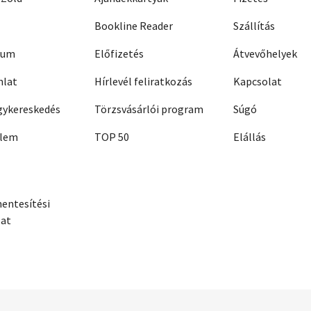
Bookline Reader
Szállítás
zum
Előfizetés
Átvevőhelyek
nlat
Hírlevél feliratkozás
Kapcsolat
ykereskedés
Törzsvásárlói program
Súgó
elem
TOP 50
Elállás
entesítési
zat