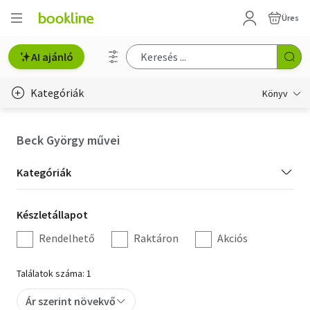
Üres
AI ajánló
Kategóriák
Könyv
Életmód, egészség
Beck György művei
Erotika
Kategória
Kategóriák
Gyermek- és ifjúsági
szűrés
Készletállapot
Készletállapot
Hobbi, szabadidő
szűrés
Rendelhető
Raktáron
Akciós
Irodalom
Találatok száma: 1
Művészet
Ár szerint növekvő
Szakkönyv