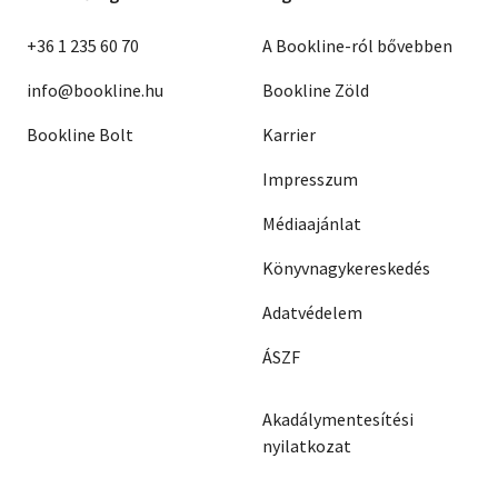
+36 1 235 60 70
A Bookline-ról bővebben
info@bookline.hu
Bookline Zöld
Bookline Bolt
Karrier
Impresszum
Médiaajánlat
Könyvnagykereskedés
Adatvédelem
ÁSZF
Akadálymentesítési
nyilatkozat