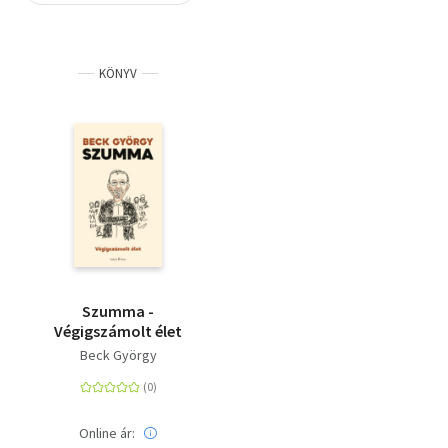
Szótár, nyelvkönyv
KÖNYV
Tankönyv, segédkönyv
Társadalomtudomány
Természettudomány
Történelem
Vallás
Szumma -
Végigszámolt élet
Beck György
Online ár: