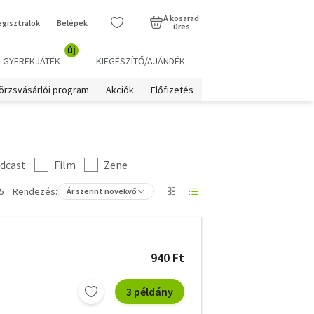
A kosarad
egisztrálok
Belépek
üres
új
GYEREKJÁTÉK
KIEGÉSZÍTŐ/AJÁNDÉK
örzsvásárlói program
Akciók
Előfizetés
dcast
Film
Zene
5
Rendezés:
Ár szerint növekvő
940 Ft
3 példány