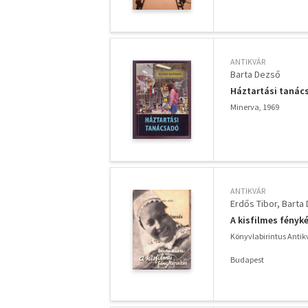
ANTIKVÁR
Barta Dezső
Háztartási tanác
Minerva, 1969
ANTIKVÁR
Erdős Tibor
Barta
A kisfilmes fényk
Könyvlabirintus Anti
Budapest