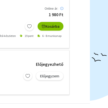
Online ár:
1 980 Ft
Kosárba
ítói készleten
19 pont
6 - 8 munkanap
Előjegyezhető
Előjegyzem