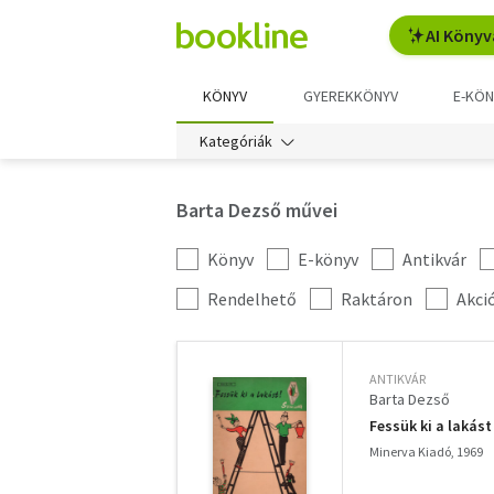
AI Könyv
KÖNYV
GYEREKKÖNYV
E-KÖN
Kategóriák
Barta Dezső művei
Könyv
E-könyv
Antikvár
Kategória
szűrés
További
Rendelhető
Raktáron
Akci
szűrők
ANTIKVÁR
Barta Dezső
Fessük ki a lakást 
Minerva Kiadó, 1969