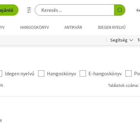
ajánló
R
YV
HANGOSKÖNYV
ANTIKVÁR
IDEGEN NYELVŰ
T
Segítség
Idegen nyelvű
Hangoskönyv
E-hangoskönyv
Po
ós
Találatok száma: 
!