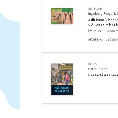
ANTIKVÁR
Ingeborg Fiegert
4 db kreatív hobbi
otthon sk. + Ház 
Könyvlabirintus Anti
Alföldi Nyomda Debre
KÖNYV
Barta Dezső
Háztartási tanác