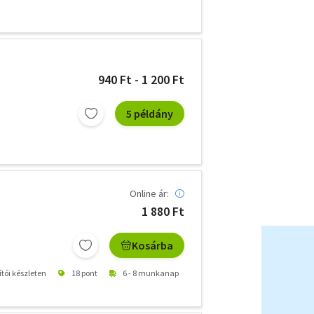
940 Ft - 1 200 Ft
5 példány
Online ár:
1 880 Ft
Kosárba
ítói készleten
18 pont
6 - 8 munkanap