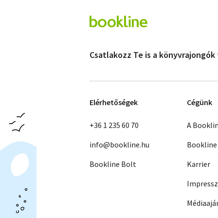
Csatlakozz Te is a könyvrajongók
Elérhetőségek
Cégünk
+36 1 235 60 70
A Bookli
info@bookline.hu
Bookline
Bookline Bolt
Karrier
Impress
Médiaajá