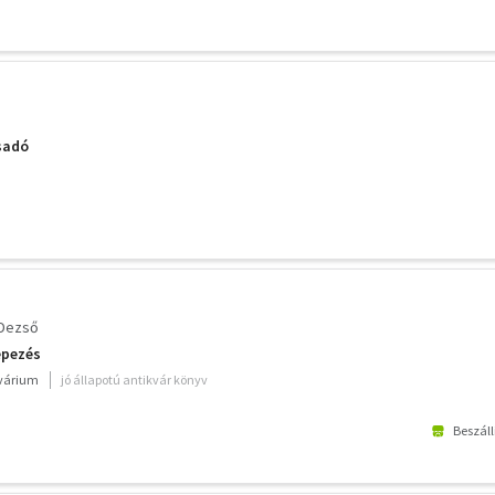
sadó
 Dezső
épezés
kvárium
jó állapotú antikvár könyv
Beszáll