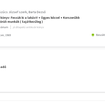
Szűcs József szerk
Barta Dezső
 könyv: Fessük ki a lakást! + Ügyes kézzel + Korszerűbb
körüli munkák ( Sajátkezűleg )
kvárium
jó állapotú antikvár könyv
Beszáll
cen, 1969
sadó
További
szűrők