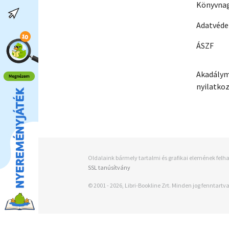
Könyvnag
Adatvéd
ÁSZF
Akadálym
nyilatko
Oldalaink bármely tartalmi és grafikai elemének felha
SSL tanúsítvány
© 2001 - 2026, Libri-Bookline Zrt. Minden jog fenntartva