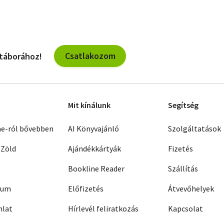
Csatlakozom
 táborához!
Mit kínálunk
Segítség
ne-ról bővebben
AI Könyvajánló
Szolgáltatások
 Zöld
Ajándékkártyák
Fizetés
Bookline Reader
Szállítás
zum
Előfizetés
Átvevőhelyek
nlat
Hírlevél feliratkozás
Kapcsolat