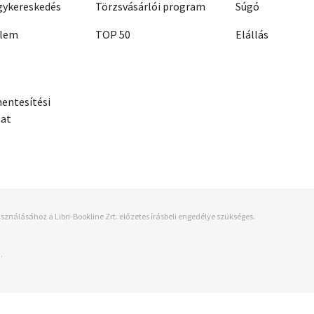
ykereskedés
Törzsvásárlói program
Súgó
elem
TOP 50
Elállás
entesítési
zat
sználásához a Libri-Bookline Zrt. előzetes írásbeli engedélye szükséges.
.