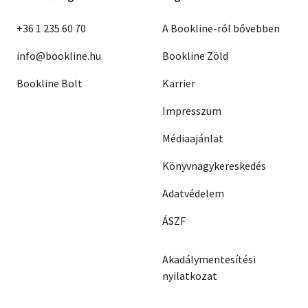
+36 1 235 60 70
A Bookline-ról bővebben
info@bookline.hu
Bookline Zöld
Bookline Bolt
Karrier
Impresszum
Médiaajánlat
Könyvnagykereskedés
Adatvédelem
ÁSZF
Akadálymentesítési
nyilatkozat