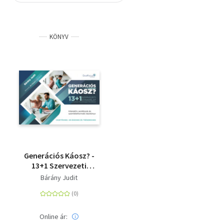
Szótár, nyelvkönyv
KÖNYV
Tankönyv, segédkönyv
Társadalomtudomány
Természettudomány
Történelem
Vallás
Generációs Káosz? -
13+1 Szervezeti
gyakorlat a
Bárány Judit
munkahelyi
feszültségek
feloldására
Online ár: