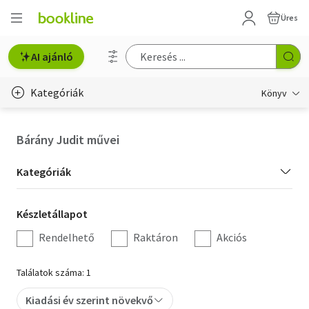
Üres
AI ajánló
Kategóriák
Könyv
Életmód, egészség
Bárány Judit művei
Erotika
Kategória
Kategóriák
Gyermek- és ifjúsági
szűrés
Készletállapot
Készletállapot
Hobbi, szabadidő
szűrés
Rendelhető
Raktáron
Akciós
Irodalom
Találatok száma: 1
Művészet
Kiadási év szerint növekvő
Szakkönyv