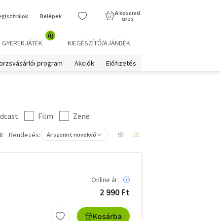
A kosarad
egisztrálok
Belépek
üres
új
GYEREKJÁTÉK
KIEGÉSZÍTŐ/AJÁNDÉK
örzsvásárlói program
Akciók
Előfizetés
dcast
Film
Zene
8
Rendezés:
Ár szerint növekvő
Online ár:
2 990 Ft
Kosárba