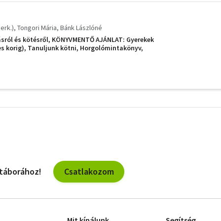
erk.)
Tongori Mária
Bánk Lászlóné
ásról és kötésről, KÖNYVMENTŐ AJÁNLAT: Gyerekek
s korig), Tanuljunk kötni, Horgolómintakönyv,
További
szűrők
Csatlakozom
 táborához!
Mit kínálunk
Segítség