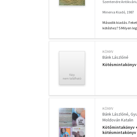
Szentendre Antikvár
Minerva Kiadó, 1987
Második kiadás. Fekete
kötéshez? 5 Milyen legy
KÖNYV
Bánk Lászlóné
Kötésmintakönyv
KÖNYV
Bánk Lászlóné
Gyu
Moldován Katalin
Kötőmintakönyv + 
kötésmintakönyv 