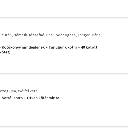
lai Irén
Németh Józsefné
Bné Fodor Ágnes
Tongori Mária
Kötőkönyv mindenkinek + Tanuljunk kötni + 40 kötött,
kötet)
czeg Bea
Wölfel Vera
 Sorról sorra + Ötven kötésminta