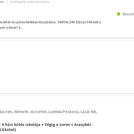
ium
jó állapotú antikvár könyv
Beszáll
-fehér és színes fotókkal illusztrálva. TARTALOM: Előszó 5 Mi kell a
en a fonal? 5...
lai Irén
Németh Józsefné
Ludmila Peskova
Lázár Ildi
A házi kötés iskolája + Végig a soron + Aranykéz -
(4 kötet)