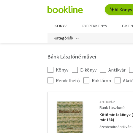
AI Könyv
KÖNYV
GYEREKKÖNYV
E-KÖN
Kategóriák
Bánk Lászlóné művei
Könyv
E-könyv
Antikvár
Kategória
szűrés
További
Rendelhető
Raktáron
Akci
szűrők
ANTIKVÁR
Bánk Lászlóné
Kötőmintakönyv (K
minták)
Szentendre Antikvár