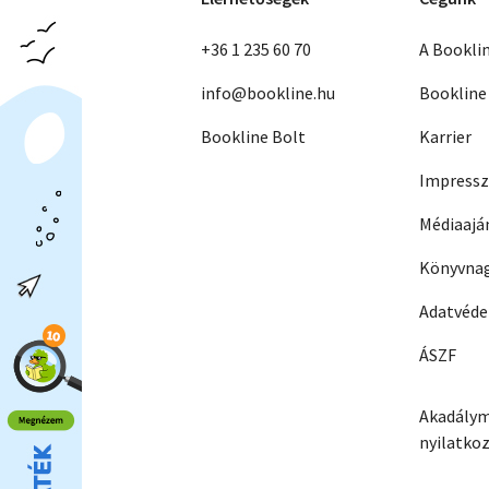
+36 1 235 60 70
A Bookli
info@bookline.hu
Bookline
Bookline Bolt
Karrier
Impress
Médiaajá
Könyvnag
Adatvéd
ÁSZF
Akadálym
nyilatko