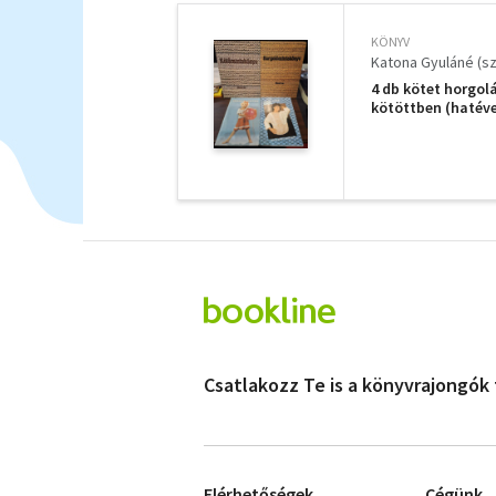
KÖNYV
Katona Gyuláné (sz
4 db kötet horgol
kötöttben (hatéve
Kötőmintakönyv
Csatlakozz Te is a könyvrajongók
Elérhetőségek
Cégünk