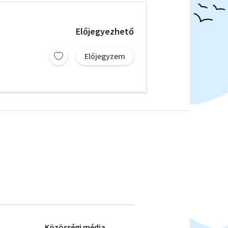
Előjegyezhető
Előjegyzem
Közösségi média