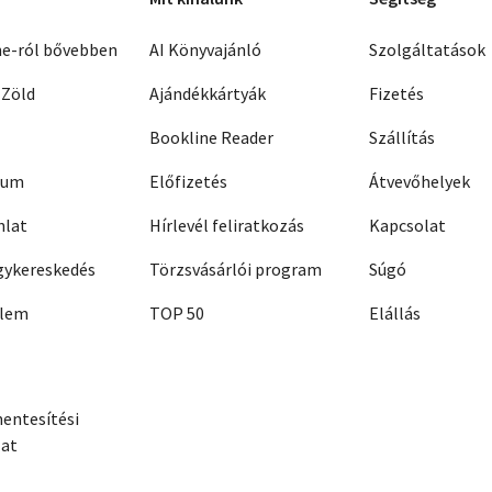
ne-ról bővebben
AI Könyvajánló
Szolgáltatások
 Zöld
Ajándékkártyák
Fizetés
Bookline Reader
Szállítás
zum
Előfizetés
Átvevőhelyek
nlat
Hírlevél feliratkozás
Kapcsolat
ykereskedés
Törzsvásárlói program
Súgó
elem
TOP 50
Elállás
entesítési
zat