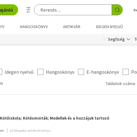
ajánló
R
YV
HANGOSKÖNYV
ANTIKVÁR
IDEGEN NYELVŰ
T
Segítség
Idegen nyelvű
Hangoskönyv
E-hangoskönyv
Po
ós
Találatok száma: 
ötőiskola; Kötésminták; Modellek és a hozzájuk tartozó
ium
jó állapotú antikvár könyv