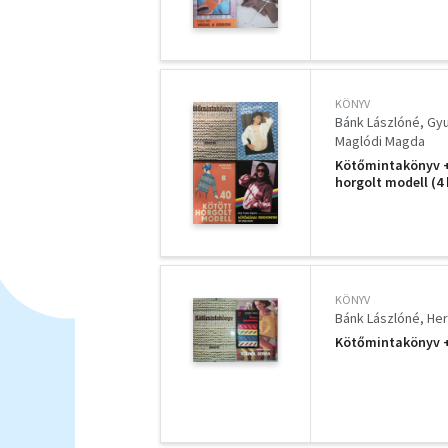
KÖNYV
Bánk Lászlóné
Gyu
Maglódi Magda
Kötőmintakönyv + 
horgolt modell (4 
KÖNYV
Bánk Lászlóné
Her
Kötőmintakönyv +