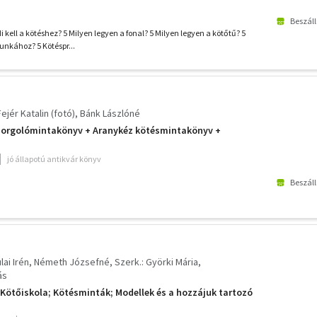
Beszáll
kell a kötéshez? 5 Milyen legyen a fonal? 5 Milyen legyen a kötőtű? 5
nkához? 5 Kötéspr...
Fejér Katalin (fotó)
Bánk Lászlóné
Horgolómintakönyv + Aranykéz kötésmintakönyv +
jó állapotú antikvár könyv
Beszáll
lai Irén
Németh Józsefné
Szerk.: Györki Mária
ás
ötőiskola; Kötésminták; Modellek és a hozzájuk tartozó