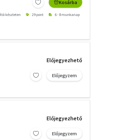
Kosárba
ítói készleten
29 pont
6 - 8 munkanap
Előjegyezhető
Előjegyzem
Előjegyezhető
Előjegyzem