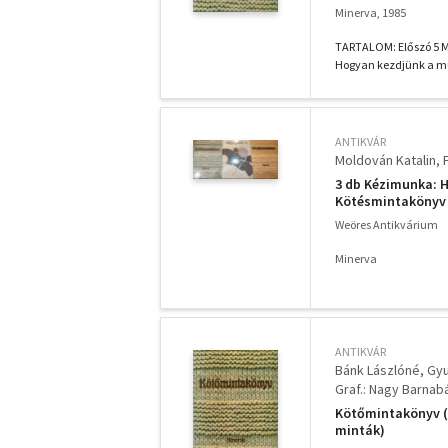
Minerva, 1985
TARTALOM: Előszó 5 Mi 
Hogyan kezdjünk a mu
ANTIKVÁR
Moldován Katalin
3 db Kézimunka: 
Kötésmintakönyv
Weöres Antikvárium
Minerva
ANTIKVÁR
Bánk Lászlóné
Gyu
Graf.: Nagy Barnab
Kötőmintakönyv (K
minták)