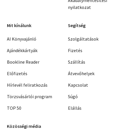
Akadálymentesítési
nyilatkozat
Mit kínálunk
Segítség
AI Könyvajánló
Szolgáltatások
Ajándékkártyák
Fizetés
Bookline Reader
Szállítás
Előfizetés
Átvevőhelyek
Hírlevél feliratkozás
Kapcsolat
Törzsvásárlói program
Súgó
TOP 50
Elállás
Közösségi média