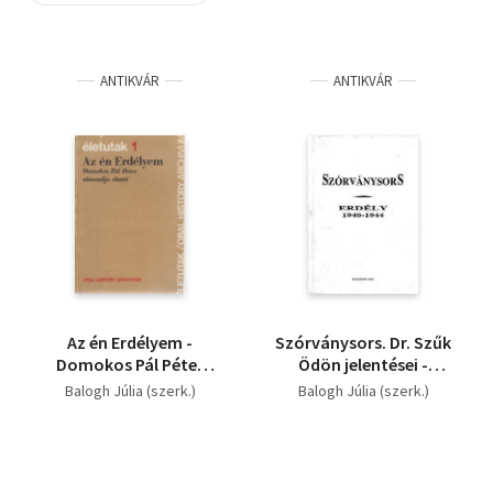
Szótár, nyelvkönyv
ANTIKVÁR
ANTIKVÁR
Tankönyv, segédkönyv
Társadalomtudomány
Természettudomány
Történelem
Vallás
Az én Erdélyem -
Szórványsors. Dr. Szűk
Domokos Pál Péter
Ödön jelentései -
elmondja életét
Erdély 1940-1944
Balogh Júlia (szerk.)
Balogh Júlia (szerk.)
(életutak 1)