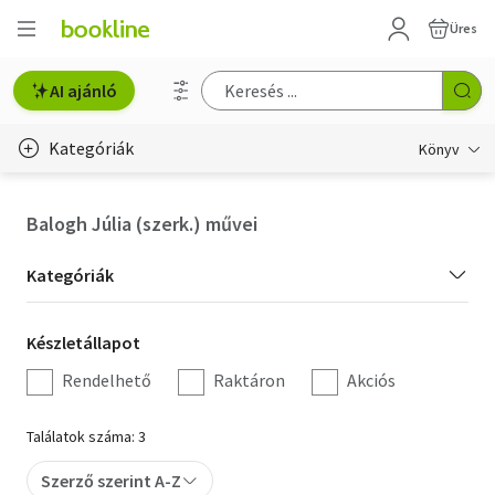
Üres
AI ajánló
Kategóriák
Könyv
Életmód, egészség
Balogh Júlia (szerk.) művei
Erotika
Kategória
Kategóriák
Gyermek- és ifjúsági
szűrés
Készletállapot
Készletállapot
Hobbi, szabadidő
szűrés
Rendelhető
Raktáron
Akciós
Irodalom
Találatok száma: 3
Művészet
Szerző szerint A-Z
Szakkönyv