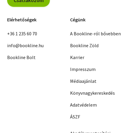
Csatlakozom
Elérhetőségek
Cégünk
+36 1 235 60 70
A Bookline-ról bővebben
info@bookline.hu
Bookline Zöld
Bookline Bolt
Karrier
Impresszum
Médiaajánlat
Könyvnagykereskedés
Adatvédelem
ÁSZF