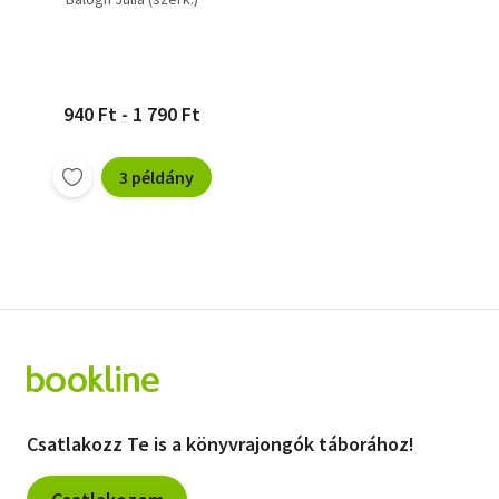
Balogh Júliának
(Életutak 1.)
940 Ft - 1 790 Ft
3 példány
Csatlakozz Te is a könyvrajongók táborához!