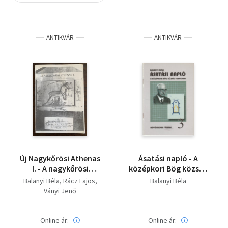
Szótár, nyelvkönyv
ANTIKVÁR
ANTIKVÁR
Tankönyv, segédkönyv
Társadalomtudomány
Természettudomány
Történelem
Vallás
Új Nagykőrösi Athenas
Ásatási napló - A
I. - A nagykőrösi
középkori Bög község
temetőkben nyugvó
templomai
Balanyi Béla
Rácz Lajos
Balanyi Béla
híres emberek
Ványi Jenő
Online ár:
Online ár: