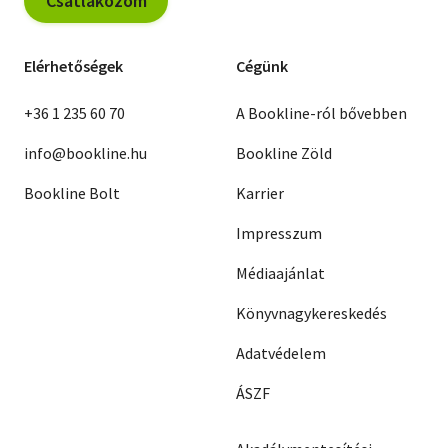
Csatlakozom
Elérhetőségek
Cégünk
+36 1 235 60 70
A Bookline-ról bővebben
info@bookline.hu
Bookline Zöld
Bookline Bolt
Karrier
Impresszum
Médiaajánlat
Könyvnagykereskedés
Adatvédelem
ÁSZF