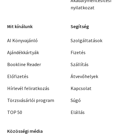
Akadálymentesítési
nyilatkozat
Mit kínálunk
Segítség
AI Könyvajánló
Szolgáltatások
Ajándékkártyák
Fizetés
Bookline Reader
Szállítás
Előfizetés
Átvevőhelyek
Hírlevél feliratkozás
Kapcsolat
Törzsvásárlói program
Súgó
TOP 50
Elállás
Közösségi média