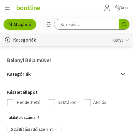
Üres
AI ajánló
Kategóriák
Könyv
Életmód, egészség
Balanyi Béla művei
Erotika
Kategória
Kategóriák
Gyermek- és ifjúsági
szűrés
Készletállapot
Készletállapot
Hobbi, szabadidő
szűrés
Rendelhető
Raktáron
Akciós
Irodalom
Találatok száma: 4
Művészet
Szállítási idő szerint
Szakkönyv