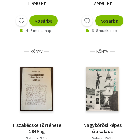
1 990 Ft
2 990 Ft
Kosárba
Kosárba
4 - 6 munkanap
6 - 8 munkanap
KÖNYV
KÖNYV
Tiszakécske története
Nagykőrösi képes
1849-ig
útikalauz
Balanyi Béla
Balanyi Béla