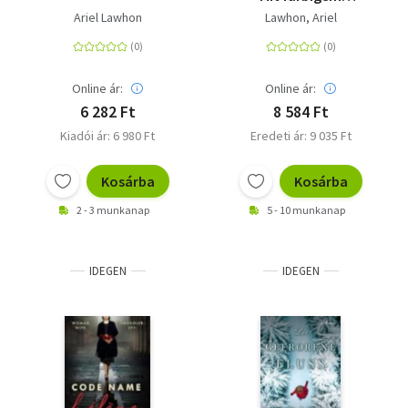
Buchschnitt in
Ariel Lawhon
Lawhon, Ariel
limitierter Auflage
Online ár:
Online ár:
6 282 Ft
8 584 Ft
Kiadói ár: 6 980 Ft
Eredeti ár: 9 035 Ft
Kosárba
Kosárba
2 - 3 munkanap
5 - 10 munkanap
IDEGEN
IDEGEN