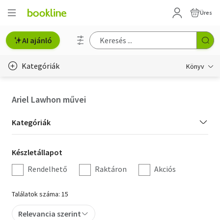
Üres
AI ajánló
Kategóriák
Könyv
Életmód, egészség
Ariel Lawhon művei
Erotika
Kategória
Kategóriák
Gyermek- és ifjúsági
szűrés
Készletállapot
Készletállapot
Hobbi, szabadidő
szűrés
Rendelhető
Raktáron
Akciós
Irodalom
Találatok száma: 15
Művészet
Relevancia szerint
Szakkönyv