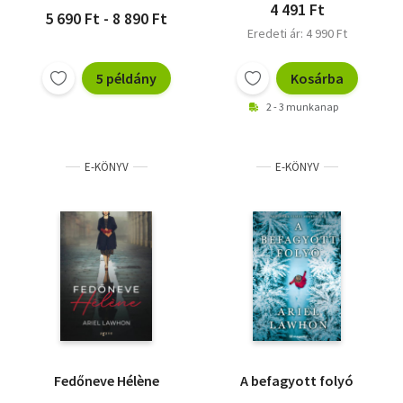
4 491 Ft
5 690 Ft - 8 890 Ft
Eredeti ár: 4 990 Ft
5 példány
Kosárba
2 - 3 munkanap
E-KÖNYV
E-KÖNYV
Fedőneve Hélène
A befagyott folyó