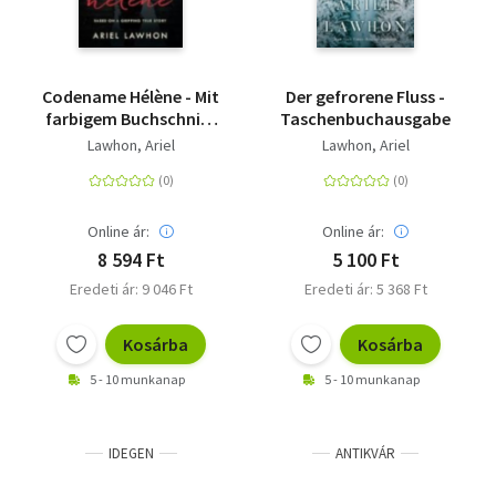
Codename Hélène - Mit
Der gefrorene Fluss -
farbigem Buchschnitt
Taschenbuchausgabe
in limitierter Auflage
Lawhon, Ariel
Lawhon, Ariel
Online ár:
Online ár:
8 594 Ft
5 100 Ft
Eredeti ár: 9 046 Ft
Eredeti ár: 5 368 Ft
Kosárba
Kosárba
5 - 10 munkanap
5 - 10 munkanap
IDEGEN
ANTIKVÁR