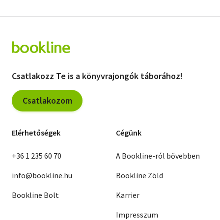
Csatlakozz Te is a könyvrajongók táborához!
Csatlakozom
Elérhetőségek
Cégünk
+36 1 235 60 70
A Bookline-ról bővebben
info@bookline.hu
Bookline Zöld
Bookline Bolt
Karrier
Impresszum