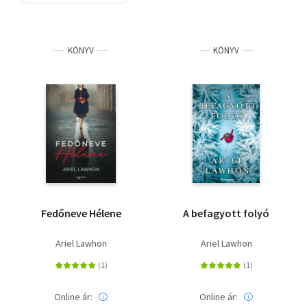
Szótár, nyelvkönyv
KÖNYV
KÖNYV
Tankönyv, segédkönyv
Társadalomtudomány
Természettudomány
Történelem
Vallás
Fedőneve Hélene
A befagyott folyó
Ariel Lawhon
Ariel Lawhon
Online ár:
Online ár: