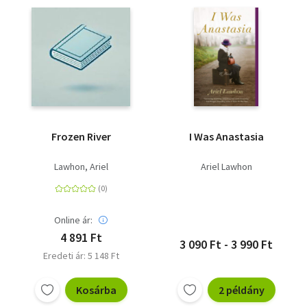
Frozen River
I Was Anastasia
Lawhon, Ariel
Ariel Lawhon
Online ár:
4 891 Ft
3 090 Ft - 3 990 Ft
Eredeti ár: 5 148 Ft
Kosárba
2 példány