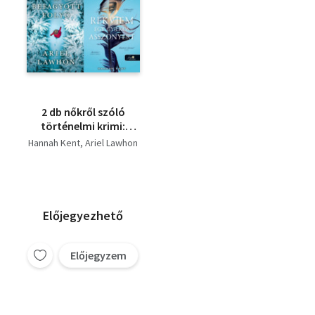
2 db nőkről szóló
történelmi krimi:
Rekviem egy gyilkos
Hannah Kent
Ariel Lawhon
asszonyért + A
befagyott folyó
Előjegyezhető
Előjegyzem