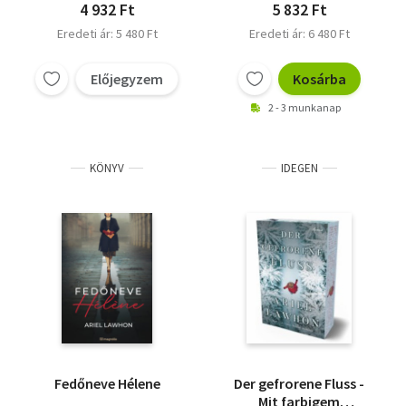
4 932 Ft
5 832 Ft
Eredeti ár: 5 480 Ft
Eredeti ár: 6 480 Ft
Előjegyzem
Kosárba
2 - 3 munkanap
KÖNYV
IDEGEN
Fedőneve Hélene
Der gefrorene Fluss -
Mit farbigem