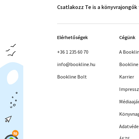
Csatlakozz Te is a könyvrajongók
Elérhetőségek
Cégünk
+36 1 235 60 70
A Bookli
info@bookline.hu
Bookline
Bookline Bolt
Karrier
Impress
Médiaajá
Könyvnag
Adatvéd
ÁSZF