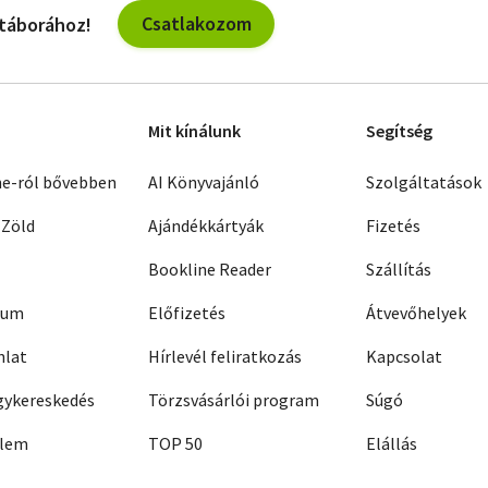
Csatlakozom
 táborához!
Mit kínálunk
Segítség
ne-ról bővebben
AI Könyvajánló
Szolgáltatások
 Zöld
Ajándékkártyák
Fizetés
Bookline Reader
Szállítás
zum
Előfizetés
Átvevőhelyek
nlat
Hírlevél feliratkozás
Kapcsolat
ykereskedés
Törzsvásárlói program
Súgó
elem
TOP 50
Elállás