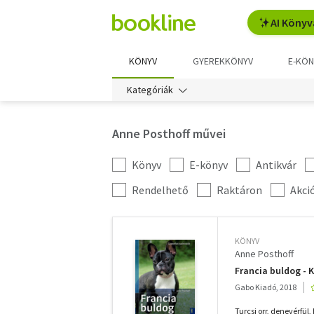
AI Könyv
KÖNYV
GYEREKKÖNYV
E-KÖN
Kategóriák
Anne Posthoff művei
Könyv
E-könyv
Antikvár
Kategória
szűrés
További
Rendelhető
Raktáron
Akci
szűrők
KÖNYV
Anne Posthoff
Francia buldog - K
Gabo Kiadó, 2018
Turcsi orr, denevérfül