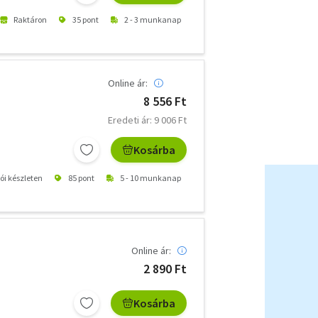
Raktáron
35 pont
2 - 3 munkanap
Online ár:
8 556 Ft
Eredeti ár: 9 006 Ft
Kosárba
tói készleten
85 pont
5 - 10 munkanap
Online ár:
2 890 Ft
Kosárba