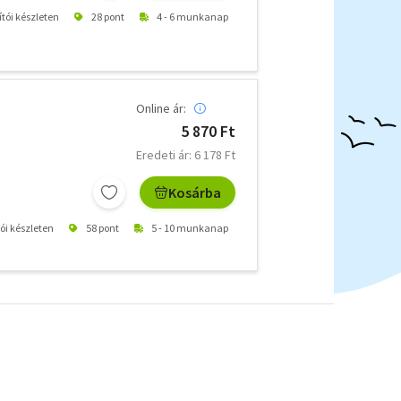
ítói készleten
28 pont
4 - 6 munkanap
Online ár:
5 870 Ft
Eredeti ár: 6 178 Ft
Kosárba
tói készleten
58 pont
5 - 10 munkanap