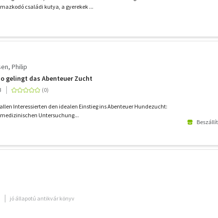
lmazkodó családi kutya, a gyerekek ...
en, Philip
o gelingt das Abenteuer Zucht
3
 allen Interessierten den idealen Einstieg ins Abenteuer Hundezucht:
medizinischen Untersuchung...
Beszállí
jó állapotú antikvár könyv