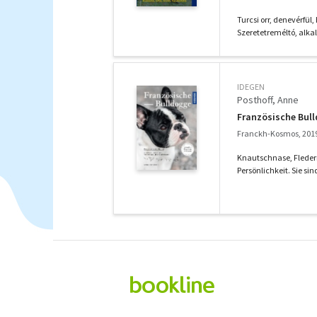
Turcsi orr, denevérfül
Szeretetreméltó, alka
IDEGEN
Posthoff, Anne
Französische Bul
Franckh-Kosmos, 201
Knautschnase, Fleder
Persönlichkeit. Sie sin