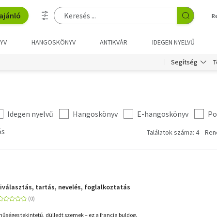
ajánló
R
YV
HANGOSKÖNYV
ANTIKVÁR
IDEGEN NYELVŰ
T
Segítség
Idegen nyelvű
Hangoskönyv
E-hangoskönyv
Po
ós
Találatok száma: 4
Ren
iválasztás, tartás, nevelés, foglalkoztatás
, hűséges tekintetű, dülledt szemek – ez a francia buldog.