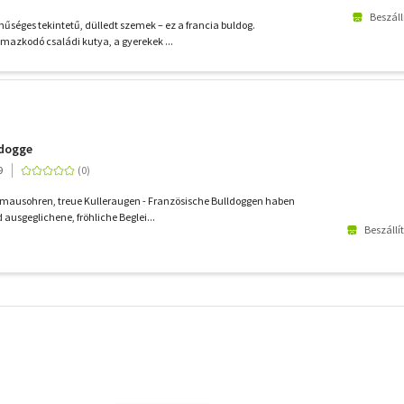
Beszáll
, hűséges tekintetű, dülledt szemek – ez a francia buldog.
lmazkodó családi kutya, a gyerekek ...
ldogge
9
mausohren, treue Kulleraugen - Französische Bulldoggen haben
d ausgeglichene, fröhliche Beglei...
Beszállí
További
szűrők