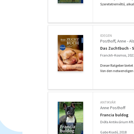
Szeretetreméltó, alka
IDEGEN
Posthoff, Anne - Als
Das Zuchtbuch - S
Franckh-Kosmos, 202
Dieser Ratgeber bietet
Von den notwendigen 
ANTIKVÁR
Anne Posthoff
Francia buldog
Diófa Antikvárium Kft.
Gabo Kiadó, 2018