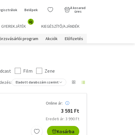
A kosarad
egisztrálok
Belépek
üres
új
GYEREKJÁTÉK
KIEGÉSZÍTŐ/AJÁNDÉK
örzsvásárlói program
Akciók
Előfizetés
dcast
Film
Zene
dezés:
Eladott darabszám szerint
Online ár:
3 591 Ft
Eredeti ár: 3 990 Ft
Kosárba