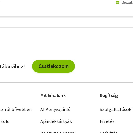
Beszáll
További
szűrők
Csatlakozom
 táborához!
Mit kínálunk
Segítség
ne-ról bővebben
AI Könyvajánló
Szolgáltatások
 Zöld
Ajándékkártyák
Fizetés