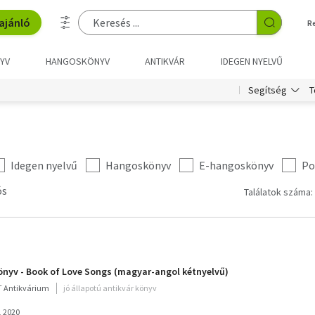
ajánló
R
YV
HANGOSKÖNYV
ANTIKVÁR
IDEGEN NYELVŰ
T
Segítség
Idegen nyelvű
Hangoskönyv
E-hangoskönyv
Po
ós
Találatok száma:
nyv - Book of Love Songs (magyar-angol kétnyelvű)
 Antikvárium
jó állapotú antikvár könyv
, 2020