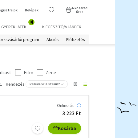
A kosarad
egisztrálok
Belépek
üres
új
GYEREKJÁTÉK
KIEGÉSZÍTŐ/AJÁNDÉK
örzsvásárlói program
Akciók
Előfizetés
dcast
Film
Zene
 1
Rendezés:
Relevancia szerint
Online ár:
3 223 Ft
Kosárba