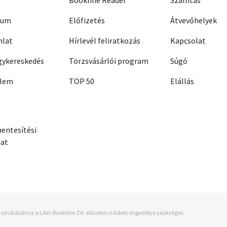
Bookline Reader
Szállítás
zum
Előfizetés
Átvevőhelyek
nlat
Hírlevél feliratkozás
Kapcsolat
ykereskedés
Törzsvásárlói program
Súgó
elem
TOP 50
Elállás
entesítési
zat
sználásához a Libri-Bookline Zrt. előzetes írásbeli engedélye szükséges.