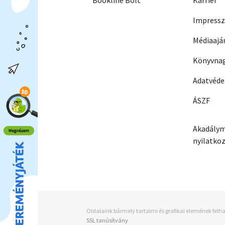
Bookline Bolt
Karrier
Impress
Médiaajá
Könyvnag
Adatvéd
ÁSZF
Akadálym
nyilatko
Oldalaink bármely tartalmi és grafikai elemének felha
SSL tanúsítvány