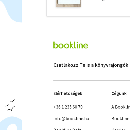
Csatlakozz Te is a könyvrajongók
Elérhetőségek
Cégünk
+36 1 235 60 70
A Bookli
info@bookline.hu
Bookline