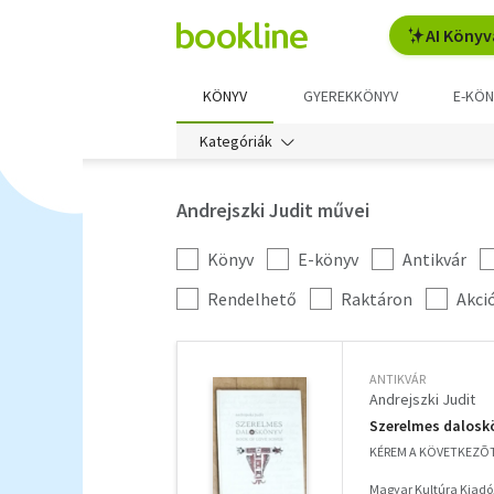
AI Könyv
KÖNYV
GYEREKKÖNYV
E-KÖN
Kategóriák
Andrejszki Judit művei
Könyv
E-könyv
Antikvár
Kategória
szűrés
További
Rendelhető
Raktáron
Akci
szűrők
ANTIKVÁR
Andrejszki Judit
Szerelmes daloskö
KÉREM A KÖVETKEZÕT
Magyar Kultúra Kiadó