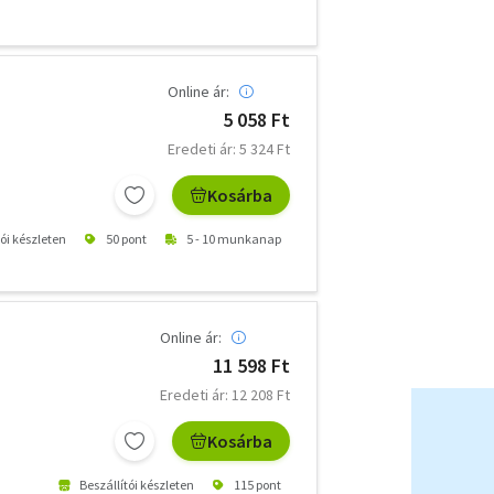
Online ár:
5 058 Ft
Eredeti ár: 5 324 Ft
Kosárba
tói készleten
50 pont
5 - 10 munkanap
Online ár:
11 598 Ft
Eredeti ár: 12 208 Ft
Kosárba
Beszállítói készleten
115 pont