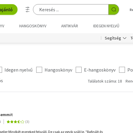
ajánló
R
YV
HANGOSKÖNYV
ANTIKVÁR
IDEGEN NYELVŰ
T
Segítség
Idegen nyelvű
Hangoskönyv
E-hangoskönyv
Po
ós
Találatok száma: 18
Ren
 semmit
4
ller Mindkét gyereked felszáll. De csak az egyik száll le. "Rafinált és