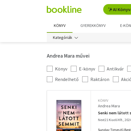
AI Könyv
KÖNYV
GYEREKKÖNYV
E-KÖN
Kategóriák
Andrea Mara művei
Könyv
E-könyv
Antikvár
Kategória
szűrés
További
Rendelhető
Raktáron
Akci
szűrők
KÖNYV
Andrea Mara
Senki nem látott
Next21 Kiadó Kft., 202
Sunday Times #1 Bestse