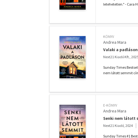
letehetetlen." - Cara H
KÖNYV
Andrea Mara
Valaki a padláson
Next21 Kiadó Kft., 202
Sunday Times Bestsell
nem látott semmit című
E-KÖNYV
Andrea Mara
Senki nem látott
Next21 Kiadó, 2024
Sunday Times #1 Bestse