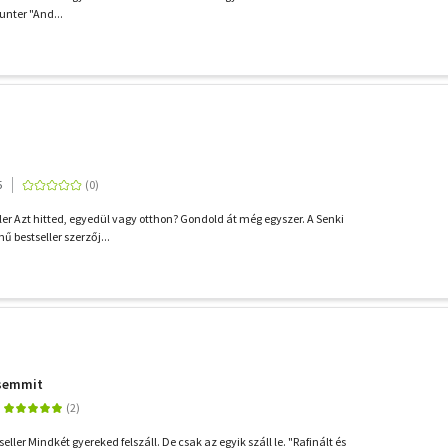
unter "And...
5
er Azt hitted, egyedül vagy otthon? Gondold át még egyszer. A Senki
 bestseller szerzőj...
 semmit
ller Mindkét gyereked felszáll. De csak az egyik száll le. "Rafinált és