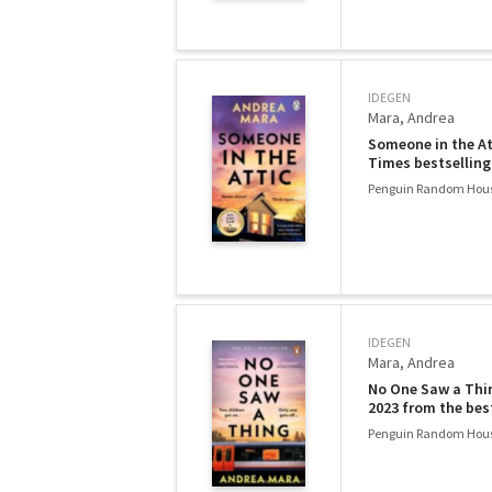
IDEGEN
Mara, Andrea
Someone in the Att
Times bestselling
Penguin Random Hous
IDEGEN
Mara, Andrea
No One Saw a Thin
2023 from the best
Penguin Random Hous