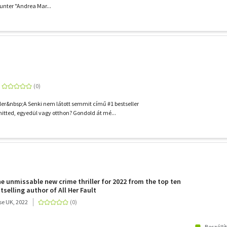
Hunter "Andrea Mar...
er&nbsp;A Senki nem látott semmit című #1 bestseller
hitted, egyedül vagy otthon? Gondold át mé...
e unmissable new crime thriller for 2022 from the top ten
selling author of All Her Fault
e UK, 2022
Beszállí