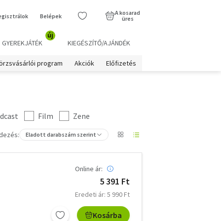
A kosarad
egisztrálok
Belépek
üres
új
GYEREKJÁTÉK
KIEGÉSZÍTŐ/AJÁNDÉK
örzsvásárlói program
Akciók
Előfizetés
dcast
Film
Zene
dezés:
Eladott darabszám szerint
Online ár:
5 391 Ft
Eredeti ár: 5 990 Ft
Kosárba