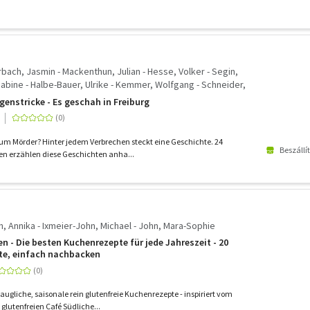
rbach, Jasmin - Mackenthun, Julian - Hesse, Volker - Segin,
Sabine - Halbe-Bauer, Ulrike - Kemmer, Wolfgang - Schneider,
git - Saladin, Barbara - Meier, Mara - Meyer, Sabine - Klöppel,
genstricke - Es geschah in Freiburg
Anne - Hartmann, Susanne - Schleheck, Regina - Rudolph,
igitte - Rankl, Dagmar - Niehaus, Monika - Borsch, Frank -
ner, Andrea
um Mörder? Hinter jedem Verbrechen steckt eine Geschichte. 24
Beszállí
en erzählen diese Geschichten anha...
n, Annika - Ixmeier-John, Michael - John, Mara-Sophie
n - Die besten Kuchenrezepte für jede Jahreszeit - 20
te, einfach nachbacken
augliche, saisonale rein glutenfreie Kuchenrezepte - inspiriert vom
glutenfreien Café Südliche...