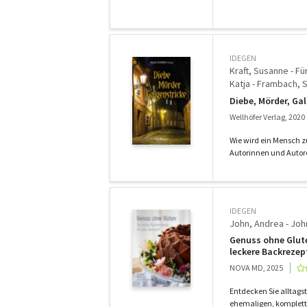
IDEGEN
Kraft, Susanne - Fü
Katja - Frambach, 
Anja - Hermann, Bir
Diebe, Mörder, Gal
Renate - Grießer, 
Wellhöfer Verlag, 2020
Alexa - Krächan, Br
Wehrle, Ute - Gärt
Wie wird ein Mensch z
Autorinnen und Autor
IDEGEN
John, Andrea - Joh
Genuss ohne Glute
leckere Backrezep
NOVA MD, 2025
Entdecken Sie alltagst
ehemaligen, komplett 