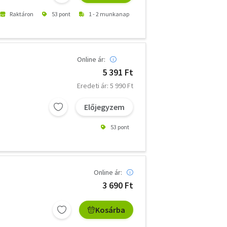
Raktáron
53 pont
1 - 2 munkanap
Online ár:
5 391 Ft
Eredeti ár: 5 990 Ft
Előjegyzem
53 pont
Online ár:
3 690 Ft
Kosárba