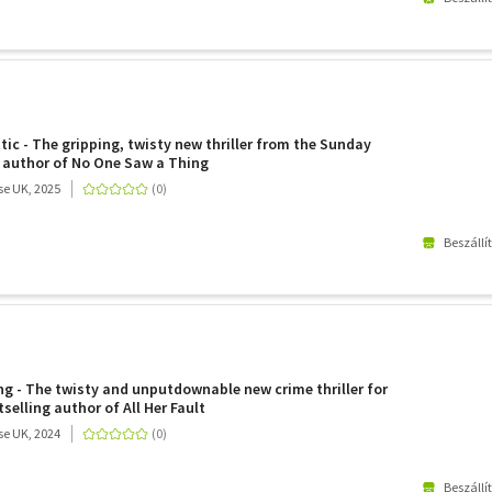
ic - The gripping, twisty new thriller from the Sunday
 author of No One Saw a Thing
e UK, 2025
Beszállí
g - The twisty and unputdownable new crime thriller for
selling author of All Her Fault
e UK, 2024
Beszállí