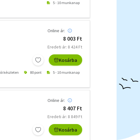
5 - 10 munkanap
Online ár:
8 003 Ft
Eredeti ár: 8 424 Ft
Kosárba
tói készleten
80 pont
5 - 10 munkanap
Online ár:
8 407 Ft
Eredeti ár: 8 849 Ft
Kosárba