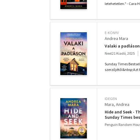
letehetetlen." - Cara 
E-KÖNYV
Andrea Mara
Valaki a padláson
Next21 Kiadó, 2025
Sunday Times Bestsell
szerzőjétől&nbsp;Azt 
IDEGEN
Mara, Andrea
Hide and Seek - Th
Sunday Times best
Penguin Random Hous