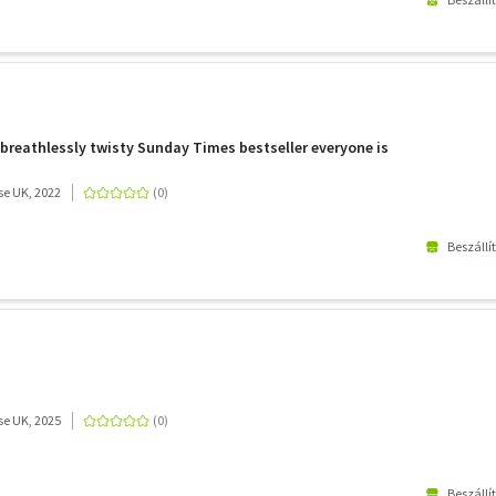
e breathlessly twisty Sunday Times bestseller everyone is
e UK, 2022
Beszállí
e UK, 2025
Beszállí