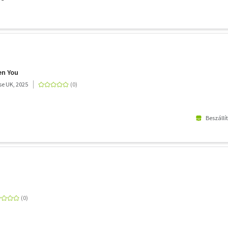
en You
e UK, 2025
Beszállí