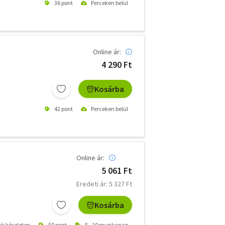
36 pont
Perceken belül
Online ár:
4 290 Ft
Kosárba
42 pont
Perceken belül
Online ár:
5 061 Ft
Eredeti ár: 5 327 Ft
Kosárba
tói készleten
50 pont
5 - 10 munkanap