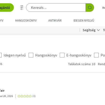
ajánló
R
YV
HANGOSKÖNYV
ANTIKVÁR
IDEGEN NYELVŰ
T
Segítség
Idegen nyelvű
Hangoskönyv
E-hangoskönyv
Po
ós
Találatok száma: 10
Rend
air
e UK, 2026