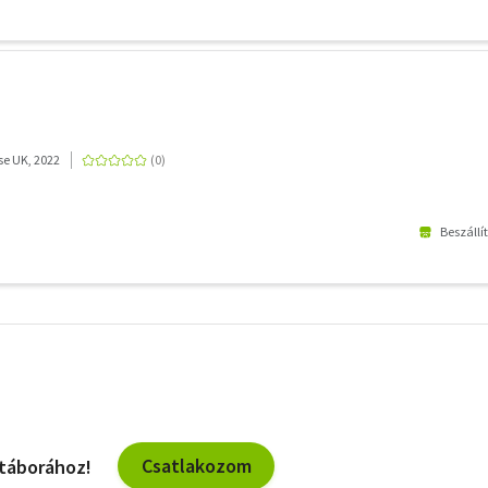
e UK, 2022
Beszállí
További
szűrők
Csatlakozom
 táborához!