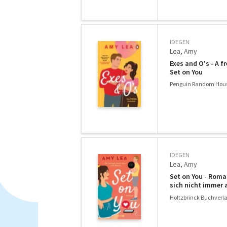
IDEGEN
Lea, Amy
Exes and O's - A 
Set on You
Penguin Random Hous
IDEGEN
Lea, Amy
Set on You - Roman
sich nicht immer 
zu lieben." - Ali 
Holtzbrinck Buchverla