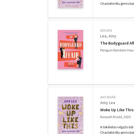
Charlotte Wu gimis ba
IDEGEN
Lea, Amy
The Bodyguard Aff
Penguin Random Hous
ANTIKVÁR
Amy Lea
Woke Up Like This
Kossuth Kiadó, 2025
A tökéletes végzős b
Charlotte Wu gimis ba