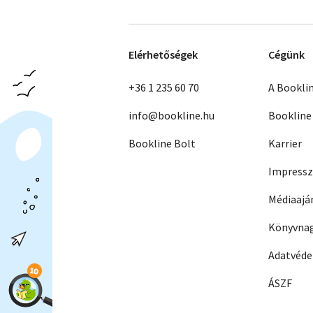
Elérhetőségek
Cégünk
+36 1 235 60 70
A Bookli
info@bookline.hu
Bookline
Bookline Bolt
Karrier
Impress
Médiaajá
Könyvnag
Adatvéd
ÁSZF