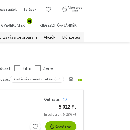
A kosarad
egisztrálok
Belépek
üres
új
GYEREKJÁTÉK
KIEGÉSZÍTŐ/AJÁNDÉK
örzsvásárlói program
Akciók
Előfizetés
dcast
Film
Zene
ezés:
Kiadási év szerint csökkenő
Online ár:
5 022 Ft
Eredeti ár: 5 286 Ft
Kosárba