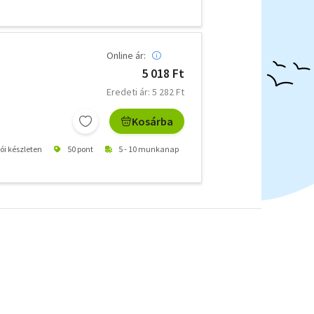
Online ár:
5 018 Ft
Eredeti ár: 5 282 Ft
Kosárba
tói készleten
50 pont
5 - 10 munkanap