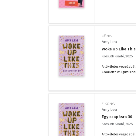
KÖNYV
Amy Lea
Woke Up Like This
Kossuth Kiadó, 2025
A tökéletes végzős b
Charlotte Wu gimis ba
E-KÖNYV
Amy Lea
Egy csapásra 30
Kossuth Kiadó, 2025
A tökéletes végzős b