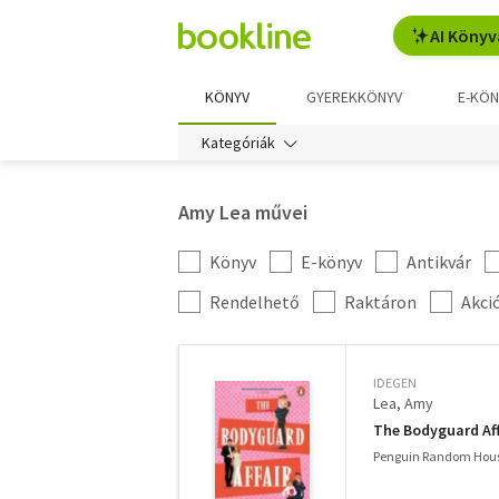
AI Könyv
KÖNYV
GYEREKKÖNYV
E-KÖN
Kategóriák
Amy Lea művei
Könyv
E-könyv
Antikvár
Kategória
szűrés
További
Rendelhető
Raktáron
Akci
szűrők
IDEGEN
Lea, Amy
The Bodyguard Aff
Penguin Random Hous