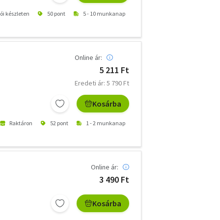
tói készleten
50 pont
5 - 10 munkanap
Online ár:
5 211 Ft
Eredeti ár: 5 790 Ft
Kosárba
Raktáron
52 pont
1 - 2 munkanap
Online ár:
3 490 Ft
Kosárba