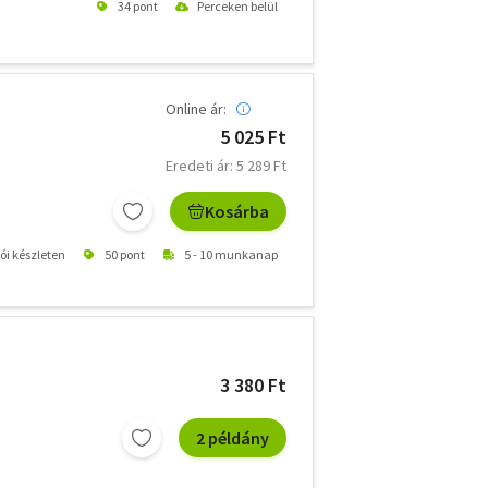
34 pont
Perceken belül
Online ár:
5 025 Ft
Eredeti ár: 5 289 Ft
Kosárba
tói készleten
50 pont
5 - 10 munkanap
3 380 Ft
2 példány