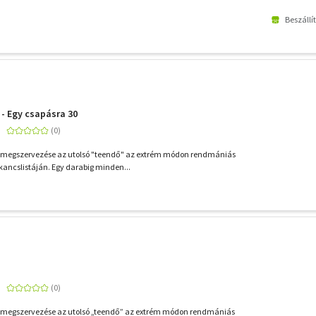
Beszállí
 - Egy csapásra 30
ál megszervezése az utolsó "teendő" az extrém módon rendmániás
kancslistáján. Egy darabig minden...
ál megszervezése az utolsó „teendő” az extrém módon rendmániás