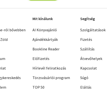
Mit kínálunk
Segítség
ne-ról bővebben
AI Könyvajánló
Szolgáltatások
 Zöld
Ajándékkártyák
Fizetés
Bookline Reader
Szállítás
zum
Előfizetés
Átvevőhelyek
nlat
Hírlevél feliratkozás
Kapcsolat
ykereskedés
Törzsvásárlói program
Súgó
elem
TOP 50
Elállás