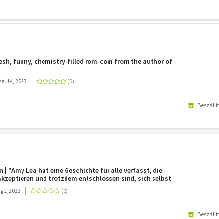
fresh, funny, chemistry-filled rom-com from the author of
e UK, 2023
Beszállí
 | "Amy Lea hat eine Geschichte für alle verfasst, die
akzeptieren und trotzdem entschlossen sind, sich selbst
Hazelwood
ge, 2023
Beszállí