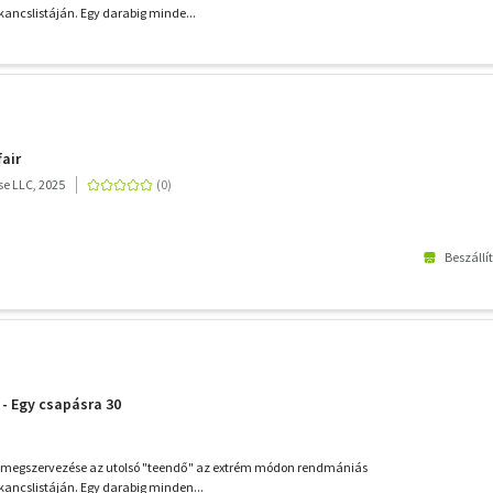
kancslistáján. Egy darabig minde...
air
e LLC, 2025
Beszállí
 - Egy csapásra 30
ál megszervezése az utolsó "teendő" az extrém módon rendmániás
kancslistáján. Egy darabig minden...