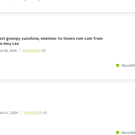
next grumpy sunshine, enemies-to-lovers rom com from
n Amy Lea
e UK, 2024
Beszállí
e LLC, 2024
Beszállí