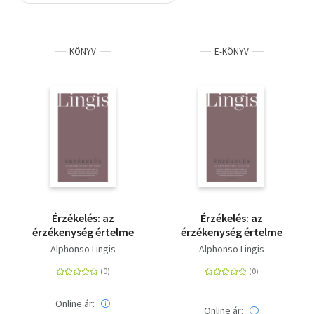
Szótár, nyelvkönyv
KÖNYV
E-KÖNYV
Tankönyv, segédkönyv
Társadalomtudomány
Természettudomány
Történelem
Vallás
Érzékelés: az
Érzékelés: az
érzékenység értelme
érzékenység értelme
Alphonso Lingis
Alphonso Lingis
Online ár:
Online ár: