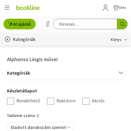
Üres
AI ajánló
Kategóriák
Könyv
Életmód, egészség
Alphonso Lingis művei
Erotika
Kategória
Kategóriák
Gyermek- és ifjúsági
szűrés
Készletállapot
Készletállapot
Hobbi, szabadidő
szűrés
Rendelhető
Raktáron
Akciós
Irodalom
Találatok száma: 2
Művészet
Eladott darabszám szerint
Szakkönyv