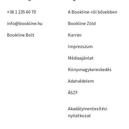
+36 1 235 60 70
A Bookline-ról bővebben
info@bookline.hu
Bookline Zöld
Bookline Bolt
Karrier
Impresszum
Médiaajánlat
Könyvnagykereskedés
Adatvédelem
ÁSZF
Akadálymentesítési
nyilatkozat