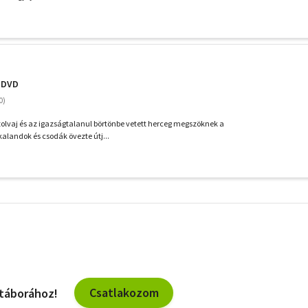
- DVD
 tolvaj és az igazságtalanul börtönbe vetett herceg megszöknek a
kalandok és csodák övezte útj...
További
szűrők
Csatlakozom
 táborához!