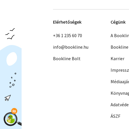
Elérhetőségek
Cégünk
+36 1 235 60 70
A Bookli
info@bookline.hu
Bookline
Bookline Bolt
Karrier
Impress
Médiaajá
Könyvnag
Adatvéd
ÁSZF