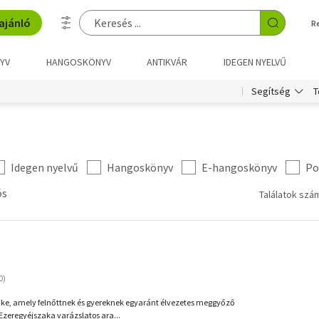
ajánló
R
YV
HANGOSKÖNYV
ANTIKVÁR
IDEGEN NYELVŰ
T
Segítség
Idegen nyelvű
Hangoskönyv
E-hangoskönyv
Po
ós
Találatok szám
ike, amely felnőttnek és gyereknek egyaránt élvezetes meggyőző
 Ezeregyéjszaka varázslatos ara...