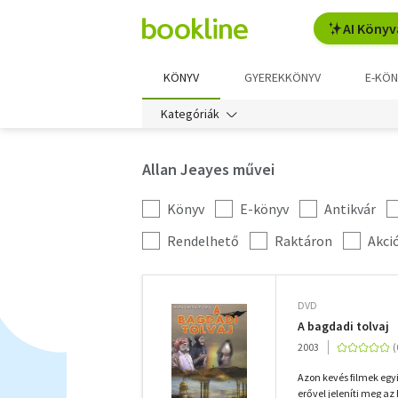
AI Könyv
KÖNYV
GYEREKKÖNYV
E-KÖN
Kategóriák
Allan Jeayes művei
Könyv
E-könyv
Antikvár
Kategória
szűrés
További
Rendelhető
Raktáron
Akci
szűrők
DVD
A bagdadi tolvaj
2003
Azon kevés filmek egy
erővel jeleníti meg az