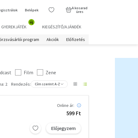
A kosarad
egisztrálok
Belépek
üres
új
GYEREKJÁTÉK
KIEGÉSZÍTŐ/AJÁNDÉK
örzsvásárlói program
Akciók
Előfizetés
dcast
Film
Zene
a: 2
Rendezés:
Cím szerint A-Z
Online ár:
599 Ft
Előjegyzem