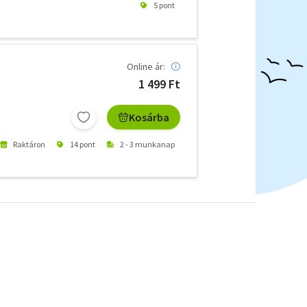
5 pont
Online ár:
1 499 Ft
Kosárba
Raktáron
14 pont
2 - 3 munkanap