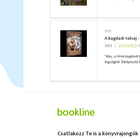
DVD
A bagdadi tolvaj 
2013
"Abu, a híres bagdadi
fogságból. Elképesztő 
Csatlakozz Te is a könyvrajongók