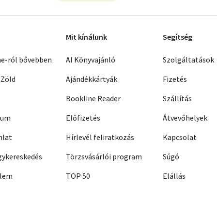
Mit kínálunk
Segítség
ne-ról bővebben
AI Könyvajánló
Szolgáltatások
 Zöld
Ajándékkártyák
Fizetés
Bookline Reader
Szállítás
zum
Előfizetés
Átvevőhelyek
nlat
Hírlevél feliratkozás
Kapcsolat
ykereskedés
Törzsvásárlói program
Súgó
elem
TOP 50
Elállás