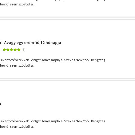
be női szemszögből a...
 - Avagy egy örömfiú 12 hónapja
li sikertörténetekkel: Bridget Jones naplója, Szex és New York. Rengeteg
be női szemszögből a...
ó
li sikertörténetekkel: Bridget Jones naplója, Szex és New York. Rengeteg
be női szemszögből a...