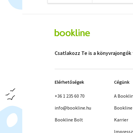
Csatlakozz Te is a könyvrajongók
Elérhetőségek
Cégünk
+36 1 235 60 70
A Bookli
info@bookline.hu
Bookline
Bookline Bolt
Karrier
Impress