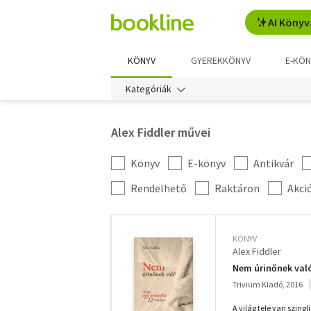
AI Könyv
KÖNYV
GYEREKKÖNYV
E-KÖN
Kategóriák
Alex Fiddler művei
Könyv
E-könyv
Antikvár
Kategória
szűrés
További
Rendelhető
Raktáron
Akci
szűrők
KÖNYV
Alex Fiddler
Nem úrinőnek való
Trivium Kiadó, 2016
A világ tele van szing