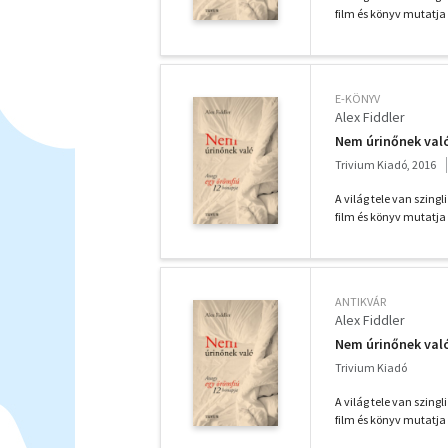
film és könyv mutatja 
E-KÖNYV
Alex Fiddler
Nem úrinőnek való
Trivium Kiadó, 2016
A világ tele van szing
film és könyv mutatja 
ANTIKVÁR
Alex Fiddler
Nem úrinőnek val
Trivium Kiadó
A világ tele van szing
film és könyv mutatja 