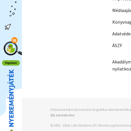
Médiaajá
Könyvnag
Adatvéd
ÁSZF
Akadálym
nyilatko
Oldalaink bármely tartalmi és grafikai elemének felha
SSL tanúsítvány
© 2001 - 2026, Libri-Bookline Zrt. Minden jog fenntartva