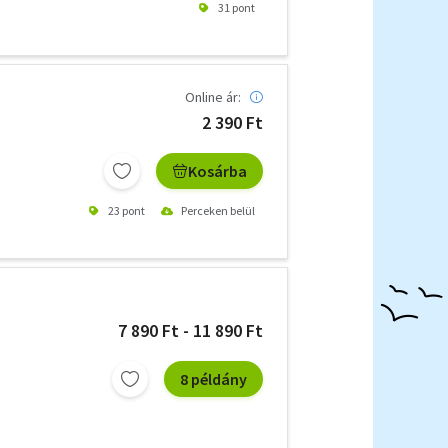
31 pont
Online ár:
2 390 Ft
Kosárba
23 pont
Perceken belül
7 890 Ft - 11 890 Ft
8 példány