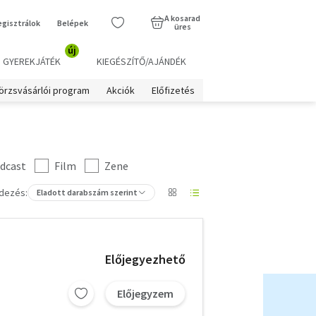
A kosarad
egisztrálok
Belépek
üres
új
GYEREKJÁTÉK
KIEGÉSZÍTŐ/AJÁNDÉK
örzsvásárlói program
Akciók
Előfizetés
dcast
Film
Zene
dezés:
Eladott darabszám szerint
Előjegyezhető
Előjegyzem