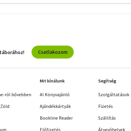
További
szűrők
Csatlakozom
 táborához!
Mit kínálunk
Segítség
ne-ról bővebben
AI Könyvajánló
Szolgáltatások
 Zöld
Ajándékkártyák
Fizetés
Bookline Reader
Szállítás
zum
Előfizetés
Átvevőhelyek