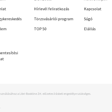
nlat
Hírlevél feliratkozás
Kapcsolat
ykereskedés
Törzsvásárlói program
Súgó
elem
TOP 50
Elállás
entesítési
zat
sználásához a Libri-Bookline Zrt. előzetes írásbeli engedélye szükséges.
.