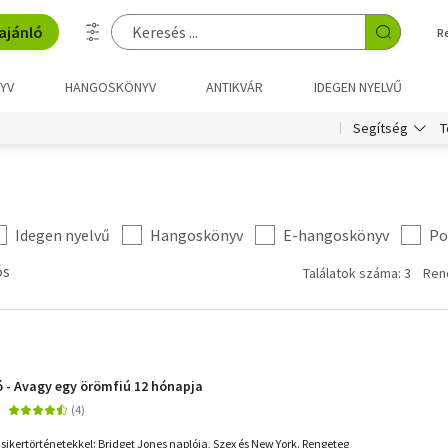
ajánló
R
YV
HANGOSKÖNYV
ANTIKVÁR
IDEGEN NYELVŰ
T
Segítség
Idegen nyelvű
Hangoskönyv
E-hangoskönyv
Po
ós
Találatok száma: 3
Ren
 - Avagy egy örömfiú 12 hónapja
li sikertörténetekkel: Bridget Jones naplója, Szex és New York. Rengeteg