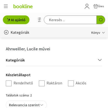
Üres
AI ajánló
Kategóriák
Könyv
Életmód, egészség
Ahrweiller, Lucile művei
Erotika
Kategória
Kategóriák
Gyermek- és ifjúsági
szűrés
Készletállapot
Készletállapot
Hobbi, szabadidő
szűrés
Rendelhető
Raktáron
Akciós
Irodalom
Találatok száma: 2
Művészet
Relevancia szerint
Szakkönyv