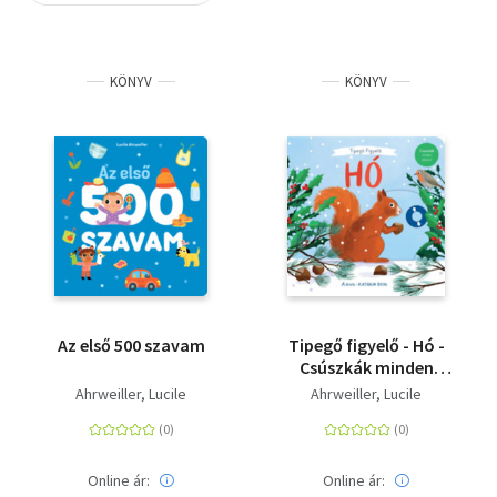
Szótár, nyelvkönyv
KÖNYV
KÖNYV
Tankönyv, segédkönyv
Társadalomtudomány
Természettudomány
Történelem
Vallás
Az első 500 szavam
Tipegő figyelő - Hó -
Csúszkák minden
oldalon
Ahrweiller, Lucile
Ahrweiller, Lucile
Online ár:
Online ár: