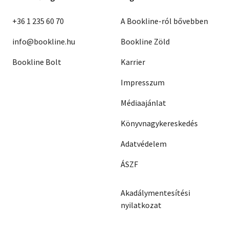
+36 1 235 60 70
A Bookline-ról bővebben
info@bookline.hu
Bookline Zöld
Bookline Bolt
Karrier
Impresszum
Médiaajánlat
Könyvnagykereskedés
Adatvédelem
ÁSZF
Akadálymentesítési
nyilatkozat