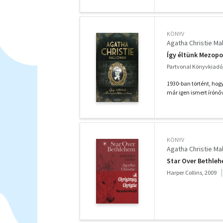
KÖNYV
Agatha Christie Ma
Így éltünk Mezop
Partvonal Könyvkiadó
1930-ban történt, hogy
már igen ismert írónőve
KÖNYV
Agatha Christie Ma
Star Over Bethleh
Harper Collins, 2009