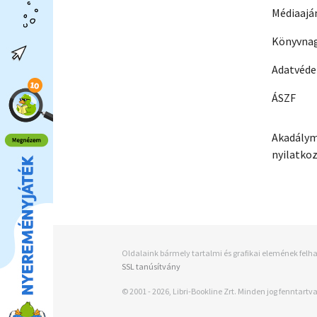
Médiaajá
Könyvnag
Adatvéd
ÁSZF
Akadálym
nyilatko
Oldalaink bármely tartalmi és grafikai elemének felha
SSL tanúsítvány
© 2001 - 2026, Libri-Bookline Zrt. Minden jog fenntartva