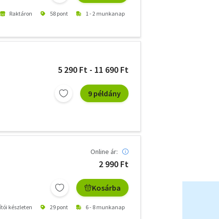
Raktáron
58 pont
1 - 2 munkanap
5 290 Ft - 11 690 Ft
9 példány
Online ár:
2 990 Ft
Kosárba
ítói készleten
29 pont
6 - 8 munkanap