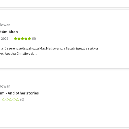
llowan
otámiában
, 2009
 a jó szerencse összehozta Max Mallowant, a fiatal régészt az akkor
l, Agatha Christie-vel. ...
llowan
em - And other stories