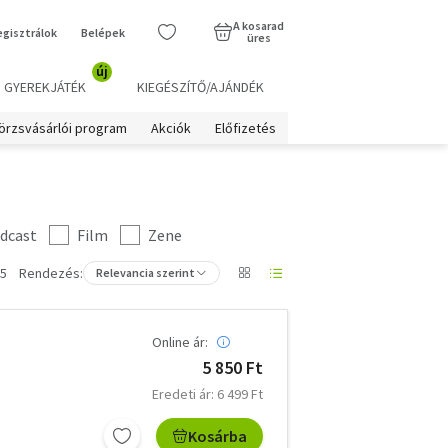
A kosarad
egisztrálok
Belépek
üres
új
GYEREKJÁTÉK
KIEGÉSZÍTŐ/AJÁNDÉK
örzsvásárlói program
Akciók
Előfizetés
dcast
Film
Zene
 5
Rendezés:
Relevancia szerint
Online ár:
5 850 Ft
Eredeti ár: 6 499 Ft
Kosárba