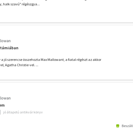
y, halk szavú" régészgya...
llowan
otámiában
 a jó szerencse összehozta Max Mallowant, a fiatal régészt az akkor
l, Agatha Christie-vel. ...
llowan
hem
jó állapotú antikvár könyv
Beszáll