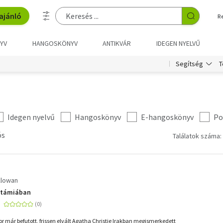
ajánló
R
YV
HANGOSKÖNYV
ANTIKVÁR
IDEGEN NYELVŰ
T
Segítség
Idegen nyelvű
Hangoskönyv
E-hangoskönyv
Po
ós
Találatok száma:
llowan
otámiában
r már befutott, frissen elvált Agatha Christie Irakban megismerkedett