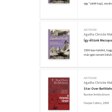
egy "sötét hajú, sován
ANTIKVÁR
Agatha Christie Ma
Így éltünk Mezop
1930-ban történt, hogy
már igen ismert írónőve
ANTIKVÁR
Agatha Christie Ma
Star Over Bethle
Bunker Antikvárium
Harper Collins, 2009