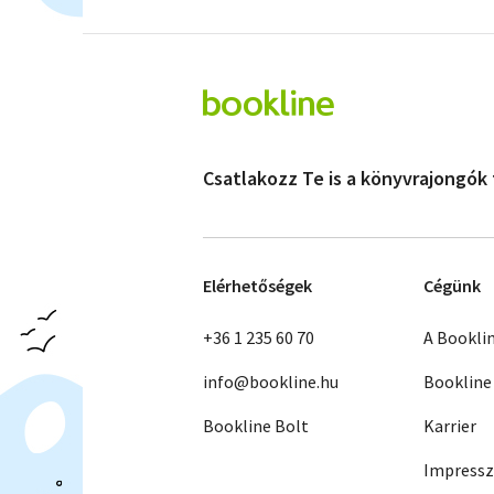
Csatlakozz Te is a könyvrajongók
Elérhetőségek
Cégünk
+36 1 235 60 70
A Bookli
info@bookline.hu
Bookline
Bookline Bolt
Karrier
Impress