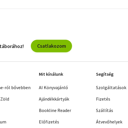
További
szűrők
Csatlakozom
 táborához!
Mit kínálunk
Segítség
ne-ról bővebben
AI Könyvajánló
Szolgáltatások
 Zöld
Ajándékkártyák
Fizetés
Bookline Reader
Szállítás
zum
Előfizetés
Átvevőhelyek