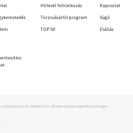
nlat
Hírlevél feliratkozás
Kapcsolat
ykereskedés
Törzsvásárlói program
Súgó
elem
TOP 50
Elállás
entesítési
zat
sználásához a Libri-Bookline Zrt. előzetes írásbeli engedélye szükséges.
.