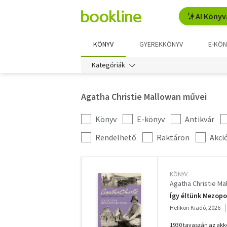
AI Könyv
KÖNYV
GYEREKKÖNYV
E-KÖN
Kategóriák
Agatha Christie Mallowan művei
Könyv
E-könyv
Antikvár
Kategória
szűrés
További
Rendelhető
Raktáron
Akci
szűrők
KÖNYV
Agatha Christie Ma
Így éltünk Mezop
Helikon Kiadó, 2026
1930 tavaszán az akko