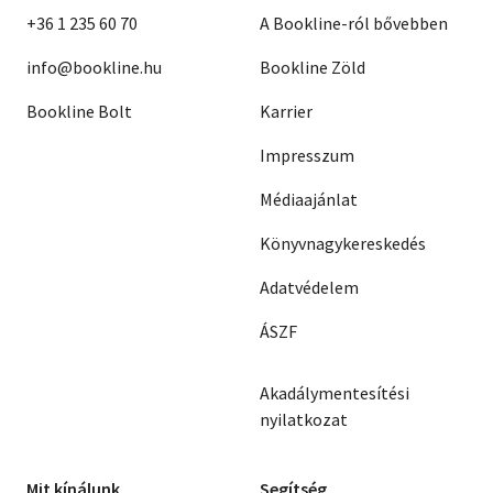
+36 1 235 60 70
A Bookline-ról bővebben
info@bookline.hu
Bookline Zöld
Bookline Bolt
Karrier
Impresszum
Médiaajánlat
Könyvnagykereskedés
Adatvédelem
ÁSZF
Akadálymentesítési
nyilatkozat
Mit kínálunk
Segítség