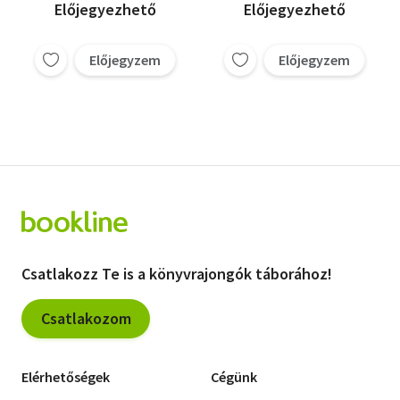
Kibernetikai Játékok
Nozdroviczky László
Előjegyezhető
Előjegyezhető
Készítése, Elektron-
J. Krempasky
Hobby '76,
Boriszov-Frolov
M. Cesky
Dekádazámlálók,
Előjegyzem
Előjegyzem
V.L. Silo
Tirisztor Mérések,
Wallmark-Carlstedt
Televízióantennák,
Digitális
Mérőkészülékek,
Csatlakozz Te is a könyvrajongók táborához!
Csatlakozom
Elérhetőségek
Cégünk