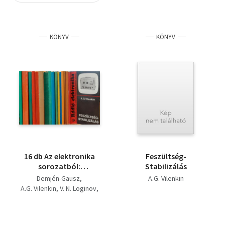
Szótár, nyelvkönyv
KÖNYV
KÖNYV
Tankönyv, segédkönyv
Társadalomtudomány
Természettudomány
Történelem
Vallás
16 db Az elektronika
Feszültség-
sorozatból:
Stabilizálás
Elektronika-Hobby '80,
Demjén-Gausz
A.G. Vilenkin
Feszültségstabilizálás,
A.G. Vilenkin
V. N. Loginov
Mechanikai
K.K. Tücsino
Mennyiségek
Bencze Tibor László
Elektromos mérése,
A.B. Gorgyin
Lóska Péter