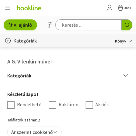
Üres
AI ajánló
Kategóriák
Könyv
Életmód, egészség
A.G. Vilenkin művei
Erotika
Kategória
Kategóriák
Gyermek- és ifjúsági
szűrés
Készletállapot
Készletállapot
Hobbi, szabadidő
szűrés
Rendelhető
Raktáron
Akciós
Irodalom
Találatok száma: 2
Művészet
Ár szerint csökkenő
Szakkönyv