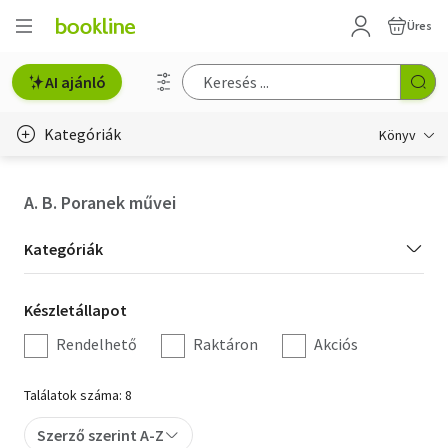
Üres
AI ajánló
Kategóriák
Könyv
Életmód, egészség
A. B. Poranek művei
Erotika
Kategória
Kategóriák
Gyermek- és ifjúsági
szűrés
Készletállapot
Készletállapot
Hobbi, szabadidő
szűrés
Rendelhető
Raktáron
Akciós
Irodalom
Találatok száma: 8
Művészet
Szerző szerint A-Z
Szakkönyv