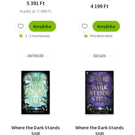
5 391 Ft
4 199 Ft
Kiadói ár: 5 990 Ft
Kosárba
Kosárba
1 - 2 munkanap
Perceken belül
ANTIKVÁR
IDEGEN
Where the Dark Stands
Where the Dark Stands
Still
Still