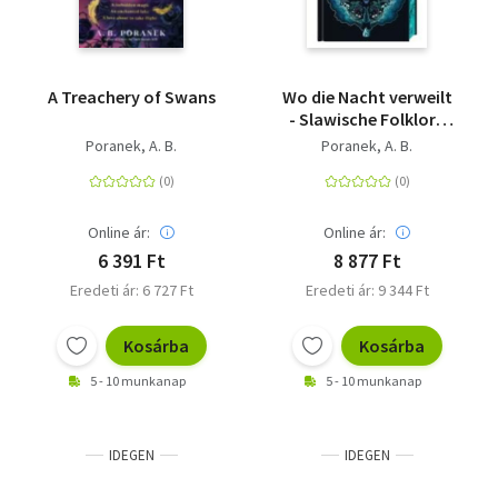
A Treachery of Swans
Wo die Nacht verweilt
- Slawische Folklore
trifft auf romantische
Poranek, A. B.
Poranek, A. B.
Fantasy - der NYT-
Bestseller jetzt auf
Deutsch mit
wunderschönem
Online ár:
Online ár:
Farbschnitt!
6 391 Ft
8 877 Ft
Eredeti ár: 6 727 Ft
Eredeti ár: 9 344 Ft
Kosárba
Kosárba
5 - 10 munkanap
5 - 10 munkanap
IDEGEN
IDEGEN