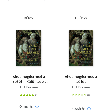
Szótár, nyelvkönyv
KÖNYV
E-KÖNYV
Tankönyv, segédkönyv
Társadalomtudomány
Természettudomány
Történelem
Vallás
Ahol megdermed a
Ahol megdermed a
sötét - (Különleges
sötét
kiadás)
A. B. Poranek
A. B. Poranek
Online ár:
Kiadói ár: