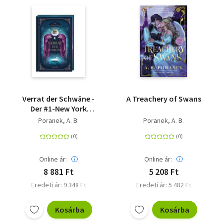
Verrat der Schwäne -
A Treachery of Swans
Der #1-New York
Times-Bestseller von
Poranek, A. B.
Poranek, A. B.
A.B. Poranek ("Wo die
Nacht verweilt") +++
Limitierte Ausgabe mit
wunderschönem
Online ár:
Online ár:
Farbschnitt und
8 881 Ft
5 208 Ft
Charakterkarte +++
Eredeti ár: 9 348 Ft
Eredeti ár: 5 482 Ft
Kosárba
Kosárba