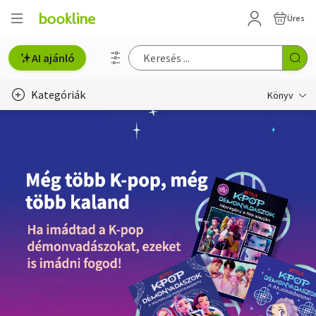
Üres
AI ajánló
Kategóriák
Könyv
Életmód, egészség
Erotika
Gyermek- és ifjúsági
Hobbi, szabadidő
Irodalom
Művészet
Szakkönyv