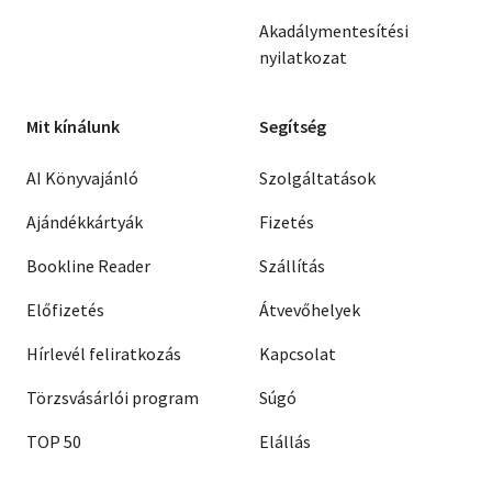
Akadálymentesítési
nyilatkozat
Mit kínálunk
Segítség
AI Könyvajánló
Szolgáltatások
Ajándékkártyák
Fizetés
Bookline Reader
Szállítás
Előfizetés
Átvevőhelyek
Hírlevél feliratkozás
Kapcsolat
Törzsvásárlói program
Súgó
TOP 50
Elállás