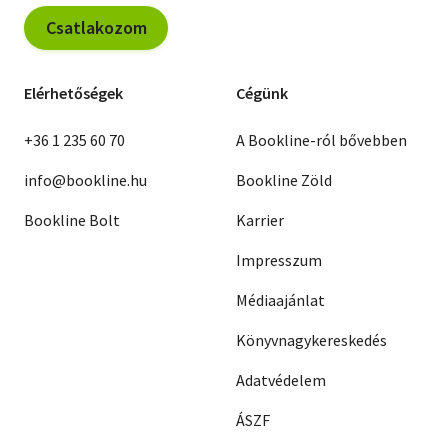
Csatlakozom
Elérhetőségek
Cégünk
+36 1 235 60 70
A Bookline-ról bővebben
info@bookline.hu
Bookline Zöld
Bookline Bolt
Karrier
Impresszum
Médiaajánlat
Könyvnagykereskedés
Adatvédelem
ÁSZF