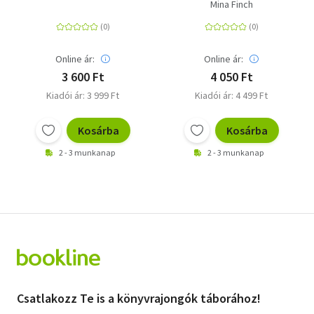
hivatalos
reflektorfény
Mina Finch
foglalkoztatókönyv -
Kirakók, útvesztők és
több mint 50 matrica!
Online ár:
Online ár:
3 600 Ft
4 050 Ft
Kiadói ár: 3 999 Ft
Kiadói ár: 4 499 Ft
Kosárba
Kosárba
2 - 3 munkanap
2 - 3 munkanap
Csatlakozz Te is a könyvrajongók táborához!