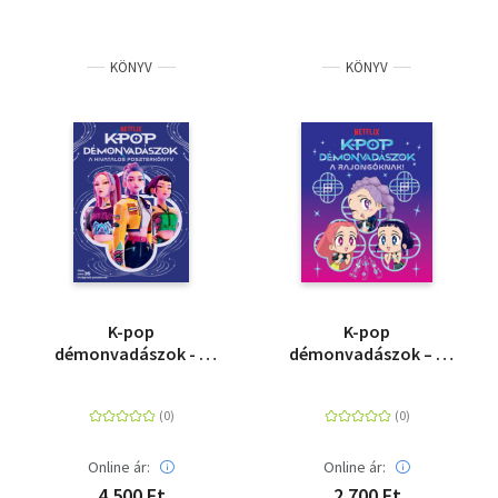
KÖNYV
KÖNYV
K-pop
K-pop
démonvadászok - A
démonvadászok – A
hivatalos
rajongóknak
poszterkönyv
(hivatalos Netflix-
kiadás)
Online ár:
Online ár:
4 500 Ft
2 700 Ft