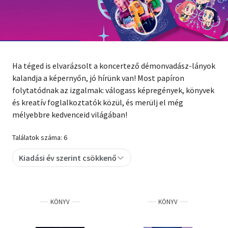
Szótár, nyelvkönyv
Tankönyv, segédkönyv
Társadalomtudomány
Ha téged is elvarázsolt a koncertező démonvadász-lányok
kalandja a képernyőn, jó hírünk van! Most papíron
Természettudomány
folytatódnak az izgalmak: válogass képregények, könyvek
és kreatív foglalkoztatók közül, és merülj el még
Történelem
mélyebbre kedvenceid világában!
Vallás
Találatok száma: 6
Kiadási év szerint csökkenő
KÖNYV
KÖNYV