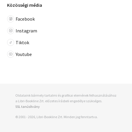
Közösségi média
Facebook
Instagram
Tiktok
Youtube
Oldalaink bármely tartalmi és grafikai elemének felhasználásához
a Libri-Bookline Zrt. előzetes írásbeli engedélye szükséges.
SSL tanúsítvány
© 2001 - 2026, Libri-Bookline Zrt. Minden jog fenntartva.