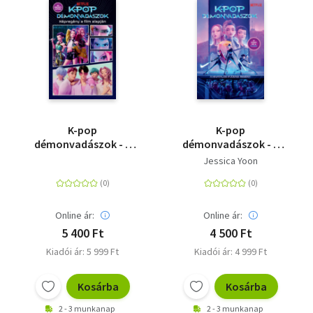
K-pop
K-pop
démonvadászok - A
démonvadászok - A
hivatalos képregény a
hivatalos ifjúsági
Jessica Yoon
film alapján
regény - 16 színes kép
a filmből
Online ár:
Online ár:
5 400 Ft
4 500 Ft
Kiadói ár: 5 999 Ft
Kiadói ár: 4 999 Ft
Kosárba
Kosárba
2 - 3 munkanap
2 - 3 munkanap