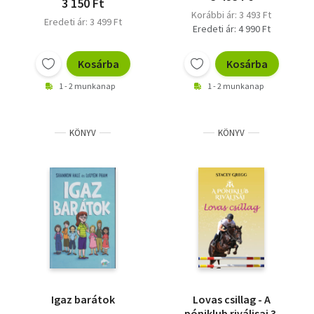
3 150 Ft
Korábbi ár: 3 493 Ft
Eredeti ár: 3 499 Ft
Eredeti ár: 4 990 Ft
Kosárba
Kosárba
1 - 2 munkanap
1 - 2 munkanap
KÖNYV
KÖNYV
Igaz barátok
Lovas csillag - A
póniklub riválisai 3.