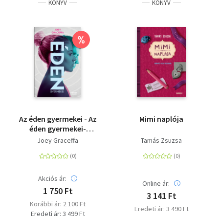
KÖNYV
KÖNYV
%
Az éden gyermekei - Az
Mimi naplója
éden gyermekei-
sorozat 1. rész
Joey Graceffa
Tamás Zsuzsa
Akciós ár:
Online ár:
1 750 Ft
3 141 Ft
Korábbi ár: 2 100 Ft
Eredeti ár: 3 490 Ft
Eredeti ár: 3 499 Ft