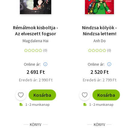
Rémálmok kisboltja -
Nindzsa kölyök -
Az elveszett fogsor
Nindzsa lettem!
Magdalena Hai
Anh Do
Online ár:
Online ár:
2 691 Ft
2 520 Ft
Eredeti ár: 2 990 Ft
Eredeti ár: 2 799 Ft
Kosárba
Kosárba
1 - 2 munkanap
1 - 2 munkanap
KÖNYV
KÖNYV