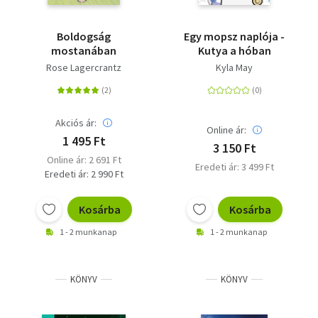
Boldogság
Egy mopsz naplója -
mostanában
Kutya a hóban
Rose Lagercrantz
Kyla May
Akciós ár:
Online ár:
1 495 Ft
3 150 Ft
Online ár: 2 691 Ft
Eredeti ár: 3 499 Ft
Eredeti ár: 2 990 Ft
Kosárba
Kosárba
1 - 2 munkanap
1 - 2 munkanap
KÖNYV
KÖNYV