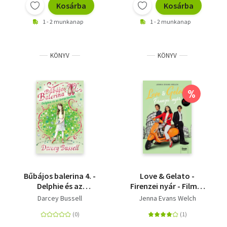
Kosárba
Kosárba
1 - 2 munkanap
1 - 2 munkanap
KÖNYV
KÖNYV
%
Bűbájos balerina 4. -
Love & Gelato -
Delphie és az
Firenzei nyár - Filmes
üvegcipellők
borítóval
Darcey Bussell
Jenna Evans Welch