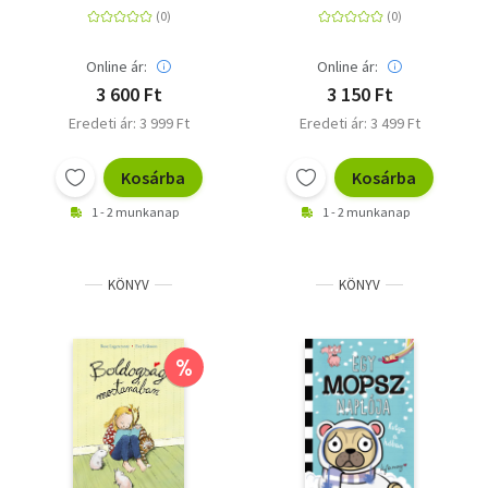
ocsmány
orrmaradványok
esete)
Online ár:
Online ár:
3 600 Ft
3 150 Ft
Eredeti ár: 3 999 Ft
Eredeti ár: 3 499 Ft
Kosárba
Kosárba
1 - 2 munkanap
1 - 2 munkanap
KÖNYV
KÖNYV
%