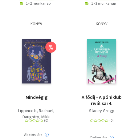
1 - 2 munkanap
1 - 2 munkanap
KÖNYV
KÖNYV
%
Mindvégig
A fődíj - A póniklub
riválisai 4.
Lippincott, Rachael
Stacey Gregg
Daughtry, Mikki
Akciós ár:
Online ár: