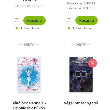
Korábbi ár: 2 400 Ft
Eredeti ár: 4 490 Ft
Eredeti ár: 3 999 Ft
Kosárba
Kosárba
1 - 2 munkanap
1 - 2 munkanap
KÖNYV
KÖNYV
%
Bűbájos balerina 2. -
Végállomás fogadó
Delphie és a bűvös