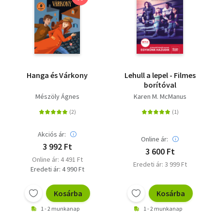
Hanga és Várkony
Lehull a lepel - Filmes
borítóval
Mészöly Ágnes
Karen M. McManus
Akciós ár:
Online ár:
3 992 Ft
3 600 Ft
Online ár: 4 491 Ft
Eredeti ár: 3 999 Ft
Eredeti ár: 4 990 Ft
Kosárba
Kosárba
1 - 2 munkanap
1 - 2 munkanap