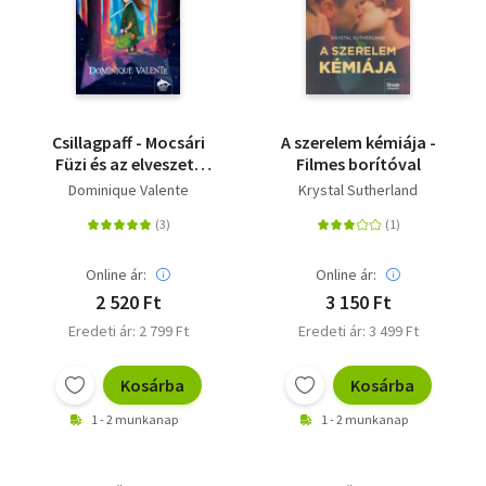
Csillagpaff - Mocsári
A szerelem kémiája -
Füzi és az elveszett
Filmes borítóval
kedd
Dominique Valente
Krystal Sutherland
Online ár:
Online ár:
2 520 Ft
3 150 Ft
Eredeti ár: 2 799 Ft
Eredeti ár: 3 499 Ft
Kosárba
Kosárba
1 - 2 munkanap
1 - 2 munkanap