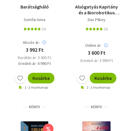
Barátságháló
Alsógatyás Kapitány
és a Biorobotikus
Fikafiú ádáz
Somfai Anna
Dav Pilkey
összecsapása - A
Röhejes Robot-
Orrtrutymódarabok
bosszúja
Akciós ár:
Online ár:
3 992 Ft
3 600 Ft
Korábbi ár: 3 493 Ft
Eredeti ár: 3 999 Ft
Eredeti ár: 4 990 Ft
Kosárba
Kosárba
1 - 2 munkanap
1 - 2 munkanap
KÖNYV
KÖNYV
%