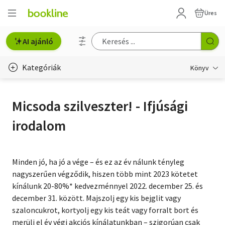
Üres
AI ajánló
Kategóriák
Könyv
Életmód, egészség
Micsoda szilveszter! - Ifjúsági
Erotika
irodalom
Gyermek- és ifjúsági
Hobbi, szabadidő
Minden jó, ha jó a vége – és ez az év nálunk tényleg
nagyszerűen végződik, hiszen több mint 2023 kötetet
Irodalom
kínálunk 20-80%* kedvezménnyel 2022. december 25. és
december 31. között. Majszolj egy kis bejglit vagy
Művészet
szaloncukrot, kortyolj egy kis teát vagy forralt bort és
Szakkönyv
merülj el év végi akciós kínálatunkban – szigorúan csak