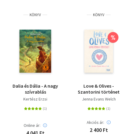
KÖNYV
KÖNYV
%
Dalia és Dália - A nagy
Love & Olives -
szívrablás
Szantorini történet
Kertész Erzsi
Jenna Evans Welch
Akciós ár:
Online ár:
2 400 Ft
4 041 Ft