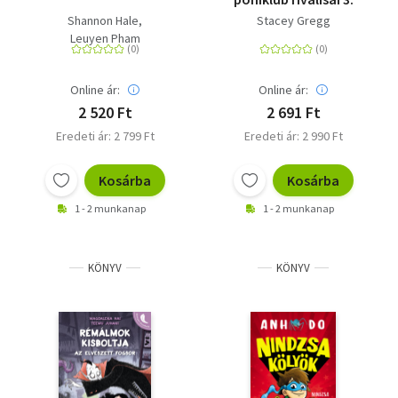
Shannon Hale
Stacey Gregg
Leuyen Pham
Online ár:
Online ár:
2 520 Ft
2 691 Ft
Eredeti ár: 2 799 Ft
Eredeti ár: 2 990 Ft
Kosárba
Kosárba
1 - 2 munkanap
1 - 2 munkanap
KÖNYV
KÖNYV