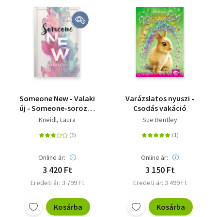
Someone New - Valaki
Varázslatos nyuszi -
új - Someone-sorozat
Csodás vakáció
1. rész
Kneidl, Laura
Sue Bentley
Online ár:
Online ár:
3 420 Ft
3 150 Ft
Eredeti ár: 3 799 Ft
Eredeti ár: 3 499 Ft
Kosárba
Kosárba