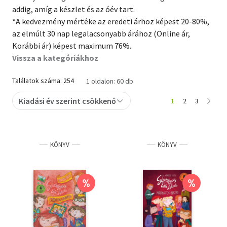
addig, amíg a készlet és az óév tart.
Szótár, nyelvkönyv
*A kedvezmény mértéke az eredeti árhoz képest 20-80%,
az elmúlt 30 nap legalacsonyabb árához (Online ár,
Tankönyv, segédkönyv
Korábbi ár) képest maximum 76%.
Vissza a kategóriákhoz
Társadalomtudomány
Találatok száma: 254
1 oldalon: 60 db
Természettudomány
Kiadási év szerint csökkenő
1
2
3
Történelem
Vallás
KÖNYV
KÖNYV
%
%