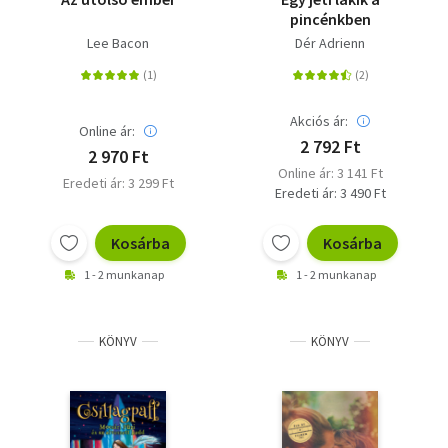
pincénkben
Lee Bacon
Dér Adrienn
Akciós ár:
Online ár:
2 792 Ft
2 970 Ft
Online ár: 3 141 Ft
Eredeti ár: 3 299 Ft
Eredeti ár: 3 490 Ft
Kosárba
Kosárba
1 - 2 munkanap
1 - 2 munkanap
KÖNYV
KÖNYV