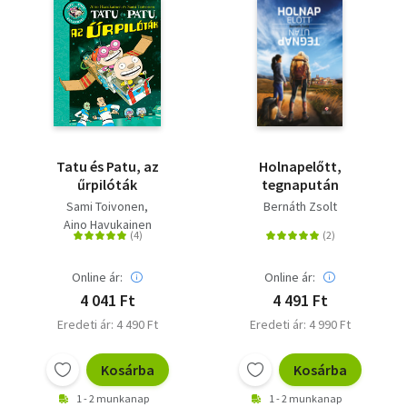
Tatu és Patu, az
Holnapelőtt,
űrpilóták
tegnapután
Sami Toivonen
Bernáth Zsolt
Aino Havukainen
Online ár:
Online ár:
4 041 Ft
4 491 Ft
Eredeti ár: 4 490 Ft
Eredeti ár: 4 990 Ft
Kosárba
Kosárba
1 - 2 munkanap
1 - 2 munkanap