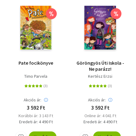
%
%
Pate focikönyve
Göröngyös Úti Iskola -
Ne parázz!
Timo Parvela
Kertész Erzsi
Akciós ár:
Akciós ár:
3 592 Ft
3 592 Ft
Korábbi ár: 3 143 Ft
Online ár: 4 041 Ft
Eredeti ár: 4 490 Ft
Eredeti ár: 4 490 Ft