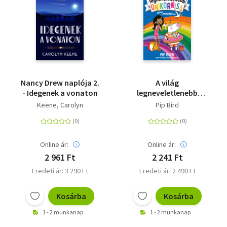
Nancy Drew naplója 2.
A világ
- Idegenek a vonaton
legneveletlenebb
unikornisa 6. - Irány a
Keene, Carolyn
Pip Bird
tengerpart
Online ár:
Online ár:
2 961 Ft
2 241 Ft
Eredeti ár: 3 290 Ft
Eredeti ár: 2 490 Ft
Kosárba
Kosárba
1 - 2 munkanap
1 - 2 munkanap