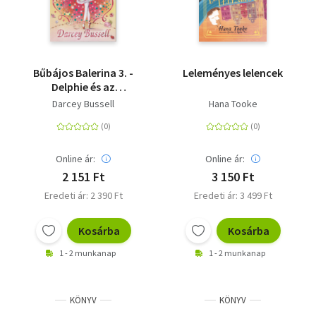
Bűbájos Balerina 3. -
Leleményes lelencek
Delphie és az
álarcosbál
Darcey Bussell
Hana Tooke
Online ár:
Online ár:
2 151 Ft
3 150 Ft
Eredeti ár: 2 390 Ft
Eredeti ár: 3 499 Ft
Kosárba
Kosárba
1 - 2 munkanap
1 - 2 munkanap
KÖNYV
KÖNYV