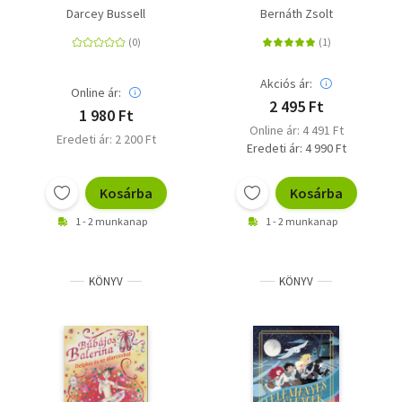
varázslat
Darcey Bussell
Bernáth Zsolt
Akciós ár:
Online ár:
2 495 Ft
1 980 Ft
Online ár: 4 491 Ft
Eredeti ár: 2 200 Ft
Eredeti ár: 4 990 Ft
Kosárba
Kosárba
1 - 2 munkanap
1 - 2 munkanap
KÖNYV
KÖNYV