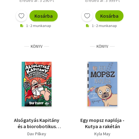
Eredeti ár: 3 290 Ft
Eredeti ár: 3 999 Ft
Kosárba
Kosárba
1 - 2 munkanap
1 - 2 munkanap
KÖNYV
KÖNYV
Alsógatyás Kapitány
Egy mopsz naplója -
és a biorobotikus
Kutya a rakétán
fikafiú ádáz
Dav Pilkey
Kyla May
összecsapása (az