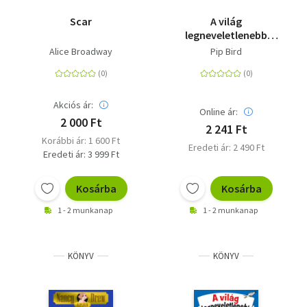
Scar
A világ
legneveletlenebb
unikornisa 5. - Csoda
Alice Broadway
Pip Bird
az
osztálykiránduláson
Akciós ár:
Online ár:
2 000 Ft
2 241 Ft
Korábbi ár: 1 600 Ft
Eredeti ár: 2 490 Ft
Eredeti ár: 3 999 Ft
Kosárba
Kosárba
1 - 2 munkanap
1 - 2 munkanap
KÖNYV
KÖNYV