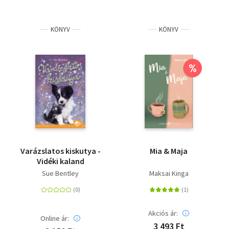
KÖNYV
KÖNYV
%
Varázslatos kiskutya -
Mia & Maja
Vidéki kaland
Sue Bentley
Maksai Kinga
Akciós ár:
Online ár:
3 493 Ft