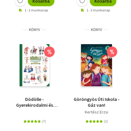
Kosárba
Kosárba
1 - 2 munkanap
1 - 2 munkanap
KÖNYV
KÖNYV
%
%
Dödölle -
Göröngyös Úti Iskola -
Gyerekirodalmi és
Gáz van!
hagyományőrző
Kertész Erzsi
kalendárium - Ünnepi
receptekkel