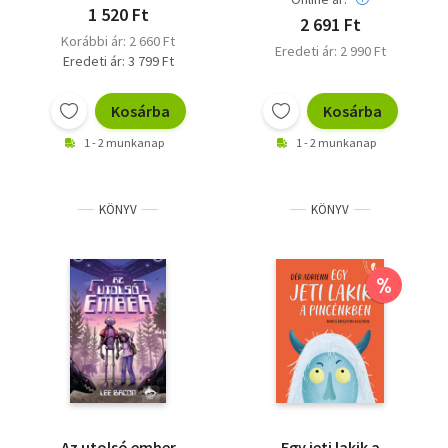
1 520 Ft
2 691 Ft
Korábbi ár: 2 660 Ft
Eredeti ár: 2 990 Ft
Eredeti ár: 3 799 Ft
Kosárba
Kosárba
1 - 2 munkanap
1 - 2 munkanap
KÖNYV
KÖNYV
%
Az utolsó ember
Egy jeti lakik a