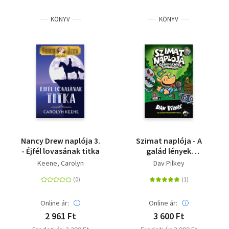
KÖNYV
KÖNYV
Nancy Drew naplója 3.
Szimat naplója - A
- Éjfél lovasának titka
galád lények
támadása - Szimat-
Keene, Carolyn
Dav Pilkey
sorozat 2. rész
Online ár:
Online ár:
2 961 Ft
3 600 Ft