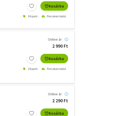
Kosárba
34 pont
Perceken belül
Online ár:
2 990 Ft
Kosárba
29 pont
Perceken belül
Online ár:
2 290 Ft
Kosárba