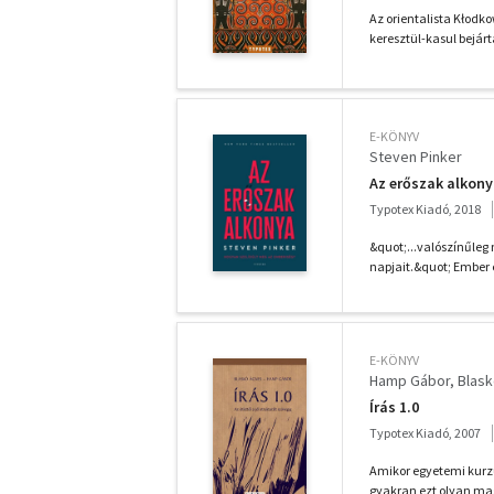
Az orientalista Kłodko
keresztül-kasul bejárta
E-KÖNYV
Steven Pinker
Az erőszak alkony
Typotex Kiadó, 2018
&quot;...valószínűleg
napjait.&quot; Ember 
E-KÖNYV
Hamp Gábor
Blas
Írás 1.0
Typotex Kiadó, 2007
Amikor egyetemi kurzu
gyakran ezt olyan magá