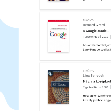
E-KÖNYV
Bernard Girard
A Google-modell
Typotex Kiadó, 2010
&quot;Stanfordból jöt
Larry Page persze Kali
E-KÖNYV
Láng Benedek
Mágia a középkor
Typotex Kiadó, 2007
Hogyan lehet méhekből
kristálygömbbel angya