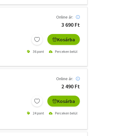
Online ár:
3 690 Ft
Kosárba
36 pont
Perceken belül
Online ár:
2 490 Ft
Kosárba
24 pont
Perceken belül