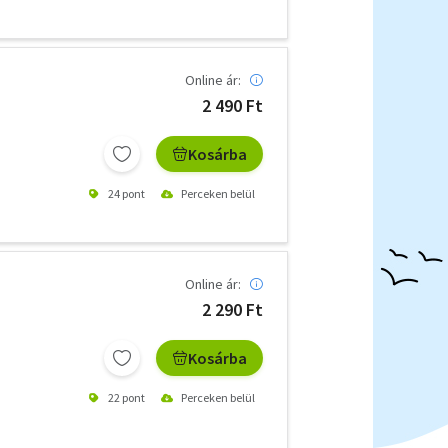
Online ár:
2 490 Ft
Kosárba
24 pont
Perceken belül
Online ár:
2 290 Ft
Kosárba
22 pont
Perceken belül