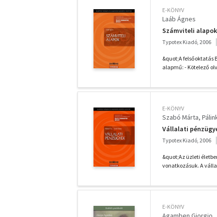
E-KÖNYV
Laáb Ágnes
Számviteli alapok
Typotex Kiadó, 2006
&quot;A felsőoktatás 
alapmű: - Kötelező o
E-KÖNYV
Szabó Márta
Pálin
Vállalati pénzügy
Typotex Kiadó, 2006
&quot;Az üzleti életbe
vonatkozásuk. A válla
E-KÖNYV
Agamben Giorgio