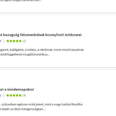
 - A hazugság felismerésének bizonyított módszerei
4
agjaink, kollégáink, a média, a reklámok, mind-mind hazudnak
tól függetlenül vizsgáló kutatók ju...
at a mindennapokra!
9
1. században egészen mást jelent, mint a nagy hatású filozófiai
 idején az ókori Görögországban...