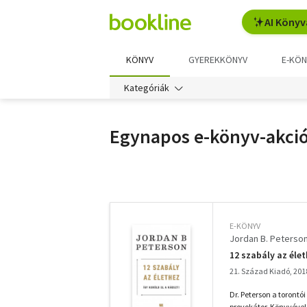
AI Könyv
KÖNYV
GYEREKKÖNYV
E-KÖN
Kategóriák
Egynapos e-könyv-akci
További
szűrők
E-KÖNYV
Jordan B. Peterso
12 szabály az élet
21. Század Kiadó, 201
Dr. Peterson a torontó
provokátor. Könyvével 