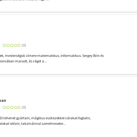
tek, mesterségük címere matematikus, informatikus. Sergey Brin és
forniában maradt, és céget a...
ban
 tehenet gyártani, mágikus eszközökkel várakat foglalni,
lokat idézni, talizmánnal szerelmeseke...