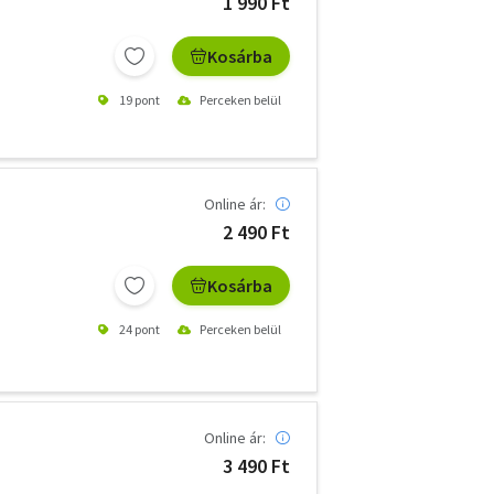
1 990 Ft
Kosárba
19 pont
Perceken belül
Online ár:
2 490 Ft
Kosárba
24 pont
Perceken belül
Online ár:
3 490 Ft