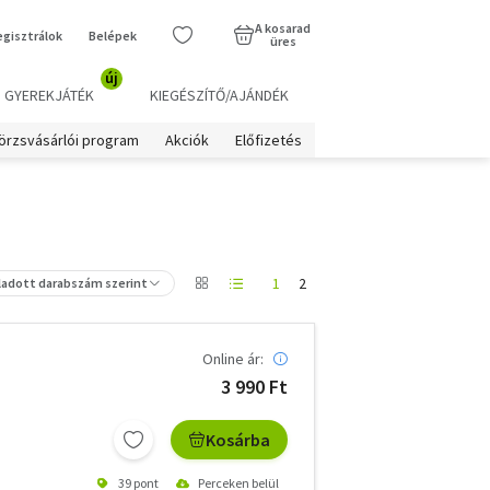
A kosarad
egisztrálok
Belépek
üres
új
GYEREKJÁTÉK
KIEGÉSZÍTŐ/AJÁNDÉK
örzsvásárlói program
Akciók
Előfizetés
1
2
ladott darabszám szerint
Online ár:
3 990 Ft
Kosárba
39 pont
Perceken belül