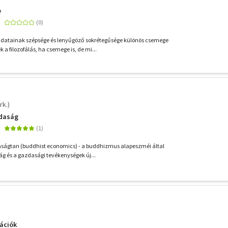
e
atainak szépsége és lenyűgöző sokrétegűsége különös csemege
a filozofálás, ha csemege is, de mi...
rk.)
zdaság
ságtan (buddhist economics) - a buddhizmus alapeszméi által
ág és a gazdasági tevékenységek új...
ációk