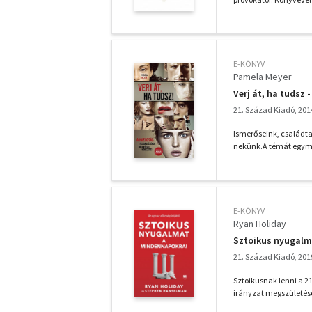
E-KÖNYV
Pamela Meyer
Verj át, ha tudsz
21. Század Kiadó, 201
Ismerőseink, családt
nekünk.A témát egymás
E-KÖNYV
Ryan Holiday
Sztoikus nyugalm
21. Század Kiadó, 201
Sztoikusnak lenni a 2
irányzat megszületése