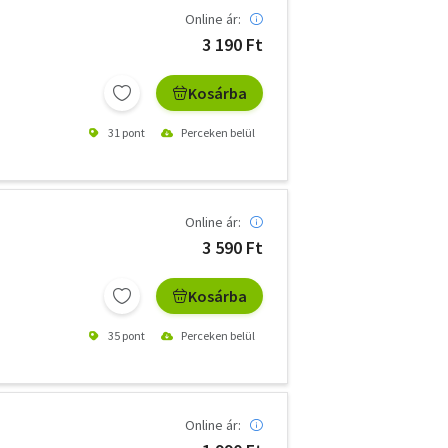
Online ár:
3 190 Ft
Kosárba
31 pont
Perceken belül
Online ár:
3 590 Ft
Kosárba
35 pont
Perceken belül
Online ár: