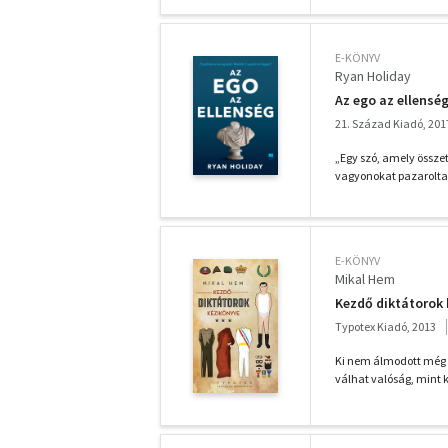
E-KÖNYV
Ryan Holiday
Az ego az ellensé
21. Század Kiadó, 201
„Egy szó, amely összet
vagyonokat pazaroltak 
E-KÖNYV
Mikal Hem
Kezdő diktátorok
Typotex Kiadó, 2013
Ki nem álmodott még a
válhat valóság, mint k