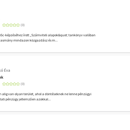
BSc-képzéséhez írott „Számviteli alapok&quot; tankönyv valóban
lvasmány mindazon közgazdász és m...
kó Éva
ek
n alig van olyan terület, ahol a döntéseknek ne lenne pénzügyi
lati pénzügy jellemzően azokkal...