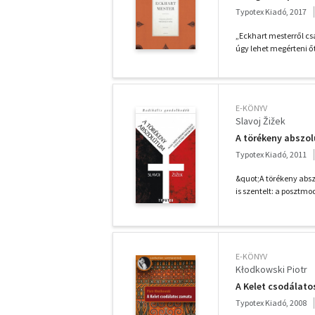
Typotex Kiadó, 2017
„Eckhart mesterről cs
úgy lehet megérteni őt
E-KÖNYV
Slavoj Žižek
A törékeny abszo
Typotex Kiadó, 2011
&quot;A törékeny absz
is szentelt: a posztm
E-KÖNYV
Kłodkowski Piotr
A Kelet csodálat
Typotex Kiadó, 2008