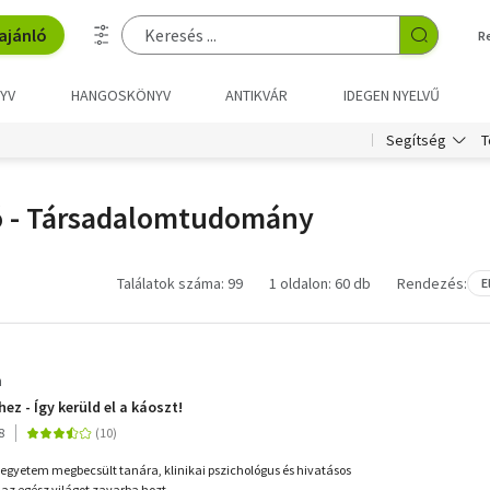
ajánló
R
YV
HANGOSKÖNYV
ANTIKVÁR
IDEGEN NYELVŰ
T
Segítség
ó - Társadalomtudomány
Találatok száma: 99
1 oldalon: 60 db
Rendezés:
E
n
hez - Így kerüld el a káoszt!
8
i egyetem megbecsült tanára, klinikai pszichológus és hivatásos
az egész világot zavarba hozt...