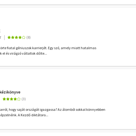
g
7
örte fiatal géniuszok karrierjét. Egy szó, amely miatt hatalmas
el és virágzó vállaltok dőlte...
 kézikönyve
rról, hogy saját országát igazgassa? Az álomból sokkal könnyebben
épzelnénk. A Kezdő diktátoro...