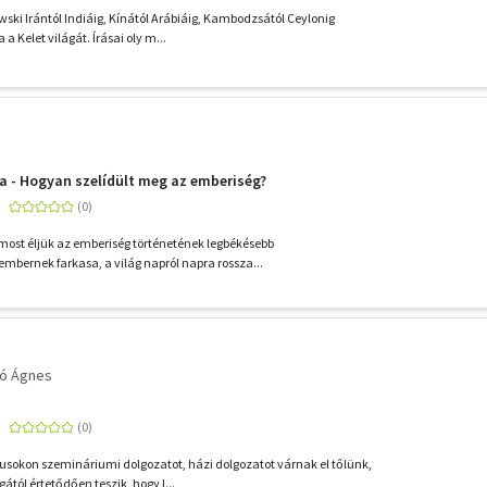
wski Irántól Indiáig, Kínától Arábiáig, Kambodzsától Ceylonig
 a Kelet világát. Írásai oly m...
a - Hogyan szelídült meg az emberiség?
 most éljük az emberiség történetének legbékésebb
embernek farkasa, a világ napról napra rossza...
kó Ágnes
sokon szemináriumi dolgozatot, házi dolgozatot várnak el tőlünk,
tól értetődően teszik, hogy l...