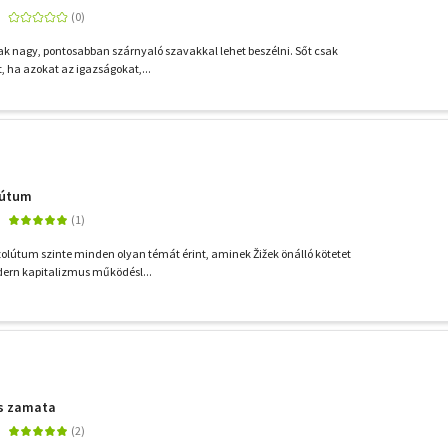
ak nagy, pontosabban szárnyaló szavakkal lehet beszélni. Sőt csak
, ha azokat az igazságokat,...
lútum
olútum szinte minden olyan témát érint, aminek Žižek önálló kötetet
odern kapitalizmus működésl...
os zamata