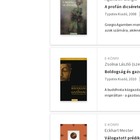
A profán dicséret
Typotex Kiadó, 2008
Giorgio Agamben mond
azok számára, akiknek 
E-KÖNYV
Zsolnai László (sze
Boldogság és ga
Typotex Kiadó, 2010
A buddhista közgazda
inspiráltan - a gazdas
E-KÖNYV
Eckhart Mester
Válogatott prédik