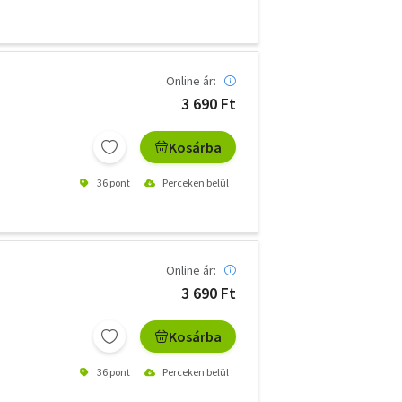
Online ár:
3 690 Ft
Kosárba
36 pont
Perceken belül
Online ár:
3 690 Ft
Kosárba
36 pont
Perceken belül