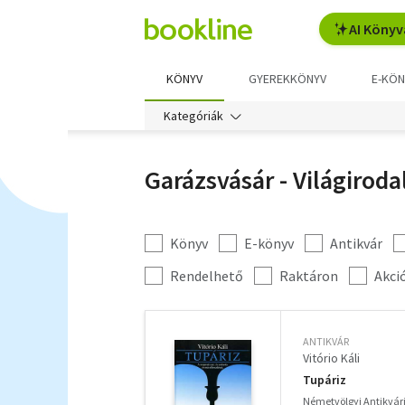
AI Könyv
KÖNYV
GYEREKKÖNYV
E-KÖN
Kategóriák
Garázsvásár - Világirod
Könyv
E-könyv
Antikvár
Kategória
szűrés
További
Rendelhető
Raktáron
Akci
szűrők
ANTIKVÁR
Vitório Káli
Tupáriz
Németvölgyi Antikvá