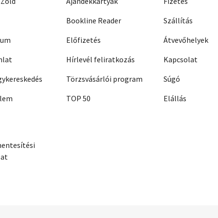
 Zöld
Ajándékkártyák
Fizetés
Bookline Reader
Szállítás
zum
Előfizetés
Átvevőhelyek
nlat
Hírlevél feliratkozás
Kapcsolat
ykereskedés
Törzsvásárlói program
Súgó
elem
TOP 50
Elállás
entesítési
zat