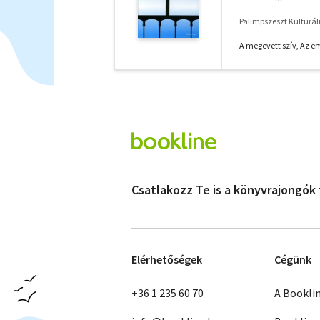
Palimpszeszt Kulturáli
A megevett szív, Az e
Csatlakozz Te is a könyvrajongók
Elérhetőségek
Cégünk
+36 1 235 60 70
A Bookli