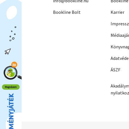
info@bookline.hu
Bookline
Bookline Bolt
Karrier
Impress
Médiaajá
Könyvnag
Adatvéd
ÁSZF
Akadálym
nyilatko