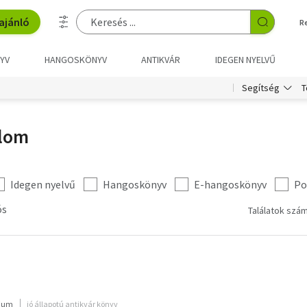
ajánló
R
YV
HANGOSKÖNYV
ANTIKVÁR
IDEGEN NYELVŰ
T
Segítség
alom
Idegen nyelvű
Hangoskönyv
E-hangoskönyv
Po
ós
Találatok szám
rium
jó állapotú antikvár könyv