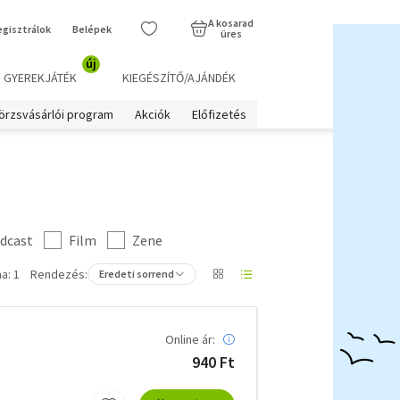
A kosarad
egisztrálok
Belépek
üres
új
GYEREKJÁTÉK
KIEGÉSZÍTŐ/AJÁNDÉK
örzsvásárlói program
Akciók
Előfizetés
dcast
Film
Zene
a: 1
Rendezés:
Eredeti sorrend
Online ár:
940 Ft