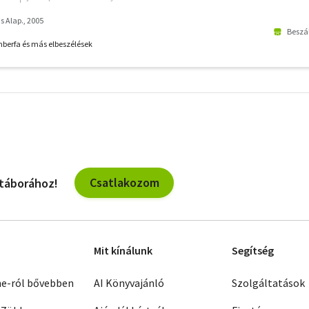
s Alap., 2005
Beszál
mberfa és más elbeszélések
További
szűrők
Csatlakozom
 táborához!
Mit kínálunk
Segítség
ne-ról bővebben
AI Könyvajánló
Szolgáltatások