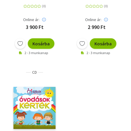
mondókák -
Képességfejlesztő
foglalkoztató
óvodásoknak
Online ár:
Online ár:
3 900 Ft
2 990 Ft
Kosárba
Kosárba
2 - 3 munkanap
2 - 3 munkanap
CD