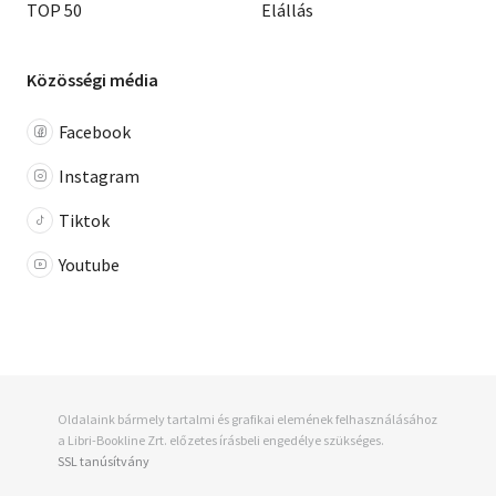
TOP 50
Elállás
Közösségi média
Facebook
Instagram
Tiktok
Youtube
Oldalaink bármely tartalmi és grafikai elemének felhasználásához
a Libri-Bookline Zrt. előzetes írásbeli engedélye szükséges.
SSL tanúsítvány