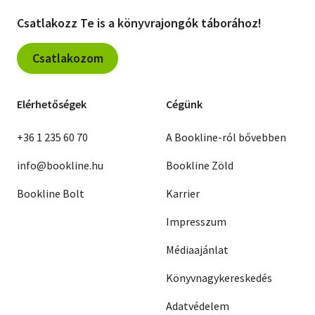
Csatlakozz Te is a könyvrajongók táborához!
Csatlakozom
Elérhetőségek
Cégünk
+36 1 235 60 70
A Bookline-ról bővebben
info@bookline.hu
Bookline Zöld
Bookline Bolt
Karrier
Impresszum
Médiaajánlat
Könyvnagykereskedés
Adatvédelem