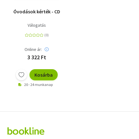
Óvodások kérték - CD
Válogatás
Online ár:
3 322 Ft
Kosárba
20 - 24 munkanap