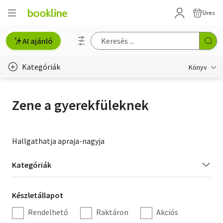
Üres
AI ajánló
Kategóriák
Könyv
Életmód, egészség
Zene a gyerekfüleknek
Erotika
Gyermek- és ifjúsági
Hallgathatja apraja-nagyja
Hobbi, szabadidő
Kategória
Kategóriák
szűrés
Irodalom
Készletállapot
Készletállapot
Művészet
szűrés
Rendelhető
Raktáron
Akciós
Szakkönyv