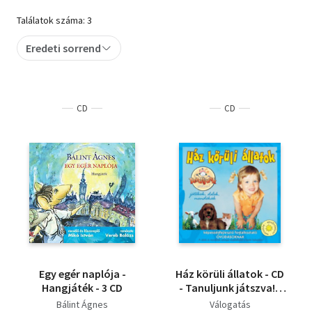
Találatok száma: 3
Szótár, nyelvkönyv
Eredeti sorrend
Tankönyv, segédkönyv
Társadalomtudomány
CD
CD
Természettudomány
Történelem
Vallás
Egy egér naplója -
Ház körüli állatok - CD
Hangjáték - 3 CD
- Tanuljunk játszva! -
Játékok, dalok,
Bálint Ágnes
Válogatás